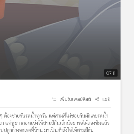
07:11
เพิ่มในเพลย์ลิสต์
แชร์
็ก ๆ ต้องช่วยกันรดน้ำทุกวัน แต่สามสีไม่ชอบกินผักเลยรดน้ำ
ั่วงอก แต่หูยาวลองแบ่งให้สามสีกินเล็กน้อย พอได้ลองชิมแล้ว
องไปปลูกถั่วงอกเองที่บ้าน มาเป็นกำลังใจให้สามสีกัน