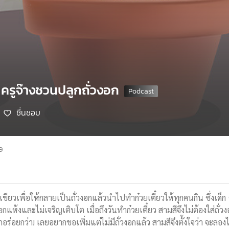
 ครูจ๊างชวนปลูกถั่วงอก
ชื่นชอบ
9
่วเขียวเพื่อให้กลายเป็นถั่วงอกแล้วนำไปทำก๋วยเตี๋ยวให้ทุกคนกิน ซึ่งเด
งอกแห้งและไม่เจริญเติบโต เมื่อถึงวันทำก๋วยเตี๋ยว สามสีจึงไม่ต้องใส่ถ
วงอกอร่อยกว่า! เลยอยากขอเพิ่มแต่ไม่มีถั่วงอกแล้ว สามสีจึงตั้งใจว่า จะล