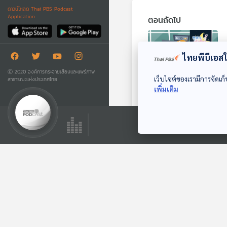
ดาวน์โหลด Thai PBS Podcast
Application
ตอนถัดไป
ไทยพีบีเอสใช
Ⓒ 2020 องค์การกระจายเสียงและแพร่ภาพ
เว็บไซต์ของเรามีการจัดเก็
สาธารณะแห่งประเทศไทย
เพิ่มเติม
07:11
EP. 153: นิทาน
ขอบคุณบ่อย ๆ นะ
สามสี
หูยาวเล่าเรื่อง
ตอนที่เกี่ยวข้อง