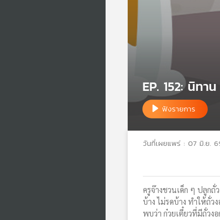
EP. 152: นิทาน
ฟังรายการ
วันที่เผยแพร่ : 07 มิ.ย. 6
ครูจ๊างชวนเด็ก ๆ ปลูกถั
บ้าง ไม่รดบ้าง ทำให้ถั่ว
พบว่า ก๋วยเตี๋ยวที่มีถั่