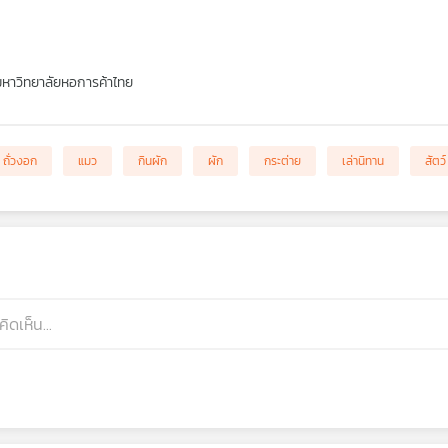
หาวิทยาลัยหอการค้าไทย
ถั่วงอก
แมว
กินผัก
ผัก
กระต่าย
เล่านิทาน
สัตว์