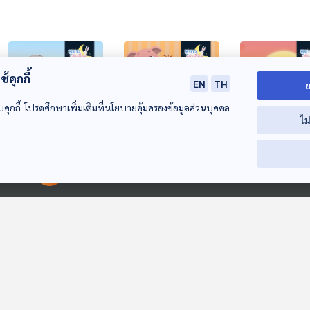
้คุกกี้
EN
TH
ย
บคุกกี้ โปรดศึกษาเพิ่มเติมที่นโยบายคุ้มครองข้อมูลส่วนบุคคล
ไม
07:11
07:11
0
EP. 154: นิทาน วัน
EP. 155: นิทาน อู๊ด
EP. 156: นิทาน
สุนทรภู่
อู๊ด กลัวพ่อโกรธ
กอดคุณยาย
00:00:00
00:00:00
หูยาวเล่าเรื่อง
หูยาวเล่าเรื่อง
หูยาวเล่าเรื่อง