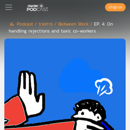
เข้าสู่ระบบ
Podcast /
รายการ /
Between Work /
EP. 4: On
handling rejections and toxic co-workers
Podcast
เพล
ย์
ลิ
สต์
แนะนำ
เพล
ย์
ลิ
สต์
ของ