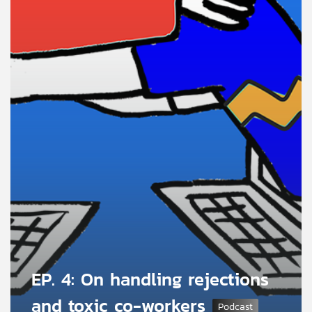
คุณ
เพลง
บทความ
ข่าว
และ
กิจกรรม
เกี่ยว
กับ
EP. 4: On handling rejections
เรา
and toxic co-workers