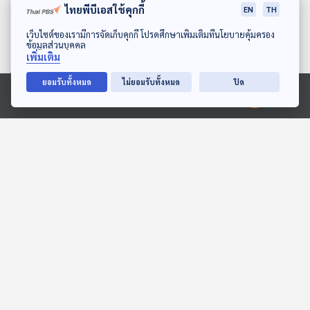
ไทยพีบีเอสใช้คุกกี้
EN
TH
ดาวน์โหลด Thai PBS Podcast Application
เว็บไซต์ของเรามีการจัดเก็บคุกกี้ โปรดศึกษาเพิ่มเติมที่นโยบายคุ้มครอง
ข้อมูลส่วนบุคคล
เพิ่มเติม
ยอมรับทั้งหมด
ไม่ยอมรับทั้งหมด
ปิด
32:19
32:19
Ⓒ 2020 องค์การกระจายเสียงและแพร่ภาพสาธารณะแห่งประเทศไทย
EP. 131: รู้จักอาชีพนักปลุก
EP. 3: สิ้นสุดทางสันติภาพ
ยักษ์แห่งกาลเวลา ไดโนเสาร์
ไทย - กัมพูชา ยกระดับการ
คืนชีพได้จริงหรือ? -
ปะทะทางอาวุธ ?
Made My Day วันนี้ดีที่สุด
ตอบโจทย์
ดร.ศิตะ มานิตกุล
32:19
32:19