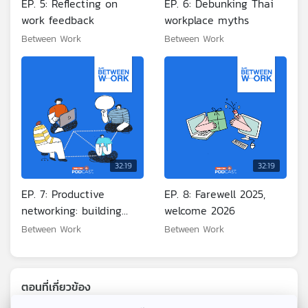
EP. 5: Reflecting on
EP. 6: Debunking Thai
work feedback
workplace myths
Between Work
Between Work
32:19
32:19
EP. 7: Productive
EP. 8: Farewell 2025,
networking: building
welcome 2026
connections that matter
Between Work
Between Work
ตอนที่เกี่ยวข้อง