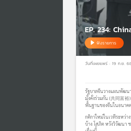
EP. 234: Chin
ฟังรายการ
วันที่เผยแพร่ : 19 ก.ย. 6
รัฐบาลจีนวางแผนพัฒนา
มั่งคั่งร่วมกัน (共同富裕)
พื้นฐานของจีนในอน
กติกาใหม่ในเวทีระหว่าง
บ้าง โสภิต หวังวิวัฒนา
เรื่องนี้