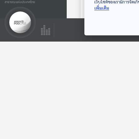
เว็บไซต์ของเรามีการจัดเก็
สาธารณะแห่งประเทศไทย
EP. 235: China
เพิ่มเติม
Standard 2035
ตอนที่2
มองจีนมุมใหม่
ตอนที่เกี่ยวข้อง
30:56
EP. 268: จากทุนจีน
เทาถึงอาวุธสงคราม
สัญญาณอันตราย
มองจีนมุมใหม่
ของอาชญากรรมข้าม
ชาติในไทย