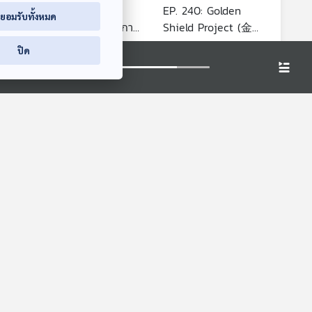
EP. 239: จีนใช้
EP. 240: Golden
่ยอมรับทั้งหมด
าม
มาตรการอะไร ในการ
Shield Project (金
หรัฐฯ
จัดการกลุ่มจีนเทาและ
盾工程 - โครงการ
มองจีนมุมใหม่
มองจีนมุมใหม่
ปิด
 2
สแกมเมอร์
โล่ทองคำ) เครื่องมือ
หลีใต้
ควบคุมทางไซเบอร์
ของจีนเพื่อจัดการ
แก๊งสแกมเมอร์
0:56
30:56
 ของ
EP. 254: หลายพรรค
เปิดตัวแคนดิเดตนา
นุษย์
ยกฯ | เวทีดีเบตทำไม
คุยให้คิด
ชี้ชะตาพรรคได้ | จีน
ประสานหยุดยิงไทย-