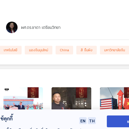
ผศ.ดร.ชาดา เตรียมวิทยา
เทคโนโลยี
มองจีนมุมใหม่
China
สี จิ้นผิง
มหาวิทยาลัยจีน
้คุกกี้
EN
TH
30:56
30:56
3
ย