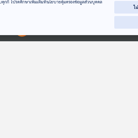
บคุกกี้ โปรดศึกษาเพิ่มเติมที่นโยบายคุ้มครองข้อมูลส่วนบุคคล
EP. 236: ซินเจียง
EP. 237: คงเต๋อเย่า
EP. 238: จับ
ไม
หมุดหมายด้านการ
จากพ่อค้าถังแก๊ส สู่ผู้
สัญญาณสงคร
ท่องเที่ยวและเปิด
จัดอุปกรณ์ทำอาวุธ
การค้า จีน - ส
มองจีนมุมใหม่
มองจีนมุมใหม่
มองจีนมุมใหม่
ประตูส่งออกจีนสู่
สงครามรายใหญ่ใน
รอบล่าสุด ก่อน
00:00:00
00:00:00
เอเชียกลางและยุโรป
เยเมน
ผู้นำพบกันที่เกา
30:56
30:56
3
เปิดอันดับ 10 เมืองที่
EP. 1155: อองโคเทอ
EP. 872: DNA
ดีที่สุดในโลก
เมีย เทคโนโลยีรักษา
ไวรัสโบราณกับ
โรคมะเร็งแบบใหม่
พัฒนาการของม
หน้าต่างโลก
โรงหมอ
Sci & Tech