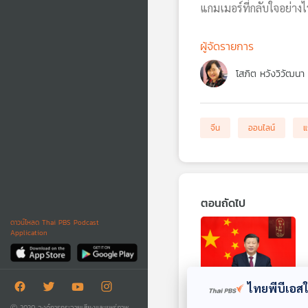
แกมเมอร์ที่กลับใจอย่างไ
ผู้จัดรายการ
โสภิต หวังวิวัฒนา
จีน
ออนไลน์
แ
ตอนถัดไป
ดาวน์โหลด Thai PBS Podcast
Application
ไทยพีบีเอสใช
30:10
Ⓒ 2020 องค์การกระจายเสียงและแพร่ภาพ