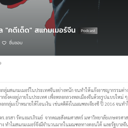
 "คดีเด็ด" สแกมเมอร์จีน
ชื่นชอบ
9
างกลุ่มสแกมเมอร์ในประเทศจีนอย่างหนัก จนทำให้แก๊งอาชญากรรมต่า
ากยังคงอยู่ภายในประเทศ เพื่อหลอกลวงพลเมืองจีนด้วยรูปแบบใหม่ ๆ ที
อหลอกกลุ่มเป้าหมายให้โอนเงิน เช่นคดีดังในมณฑลเจียงซี ปี 2016 จนทำใ
 ดร.อรสา รัตนอมรภิรมย์ จากคณะสังคมศาสตร์ มหาวิทยาลัยเกษตรศาส
งใดบ้าง ทำไมสแกมเมอร์จึงมีจำนวนมากในมณฑลทางตอนใต้ และรัฐบาลจีนม