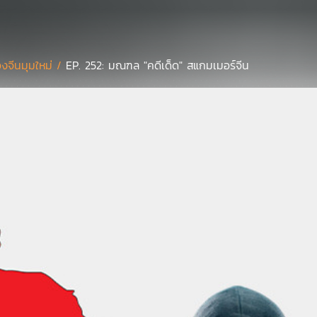
งจีนมุมใหม่ /
EP. 252: มณฑล "คดีเด็ด" สแกมเมอร์จีน