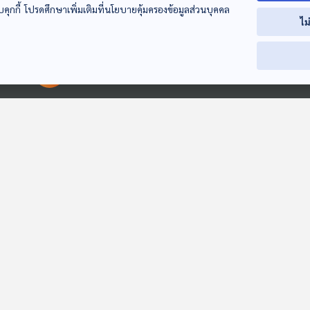
บคุกกี้ โปรดศึกษาเพิ่มเติมที่นโยบายคุ้มครองข้อมูลส่วนบุคคล
EP. 254: แจกเงิน
EP. 255: เศรษฐีแซ่ม้า
EP. 256: เศรษฐี
ไม
"พลัส" แบบจีน ยิงปืน
5 อาชานักธุรกิจจีน
ม้า 5 อาชานักธุ
นัดเดียวได้นก..?..ตัว
ตอนที่ 1
จีน ตอนที่ 2
มองจีนมุมใหม่
มองจีนมุมใหม่
มองจีนมุมใหม่
00:00:00
00:00:00
30:10
30:10
3
EP. 243: ราชวงศ์ไทย
EP. 680: แบรนด์รถ
ผ่อนรถไม่ไหว อย
กับสัมพันธ์ไทย-จีน
หรูจากจีน แข่งกับ
ขายโดยไม่เปลี่ย
แบรนด์รถหรูจาก
สัญญาเด็ดขาด
มองจีนมุมใหม่
เศรษฐกิจติดบ้าน
ภูมิคุ้มกัน
ยุโรป ได้หรือไม่
ถูกเชิดรถหายต