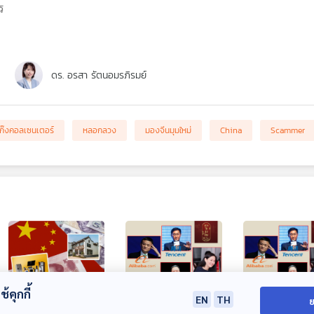
ร
ดร. อรสา รัตนอมรภิรมย์
ก๊งคอลเซนเตอร์
หลอกลวง
มองจีนมุมใหม่
China
Scammer
้คุกกี้
EN
TH
ย
30:10
30:10
3