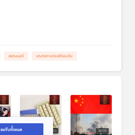
สแกมเมอร์
มณฑลทางตอนใต้ของจีน
อมรับทั้งหมด
0:10
30:10
30:10