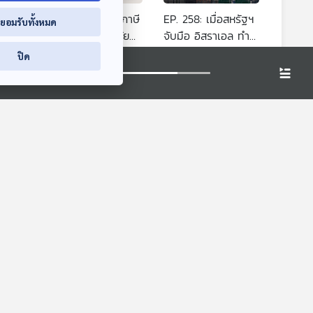
แซ่
EP. 257: แผนขึ้นภาษี
EP. 258: เมื่อสหรัฐฯ
่ยอมรับทั้งหมด
รกิจ
13% ถุงยางอนามัย
จับมือ อิสราเอล ทำ
และอุปกรณ์คุมกำเนิด
สงครามกับอิหร่าน
มองจีนมุมใหม่
มองจีนมุมใหม่
ปิด
กระตุ้นการเกิดจีนได้
วิกฤตหรือโอกาส
ผลจริงหรือ?
สำหรับจีน
0:10
30:10
30:10
่า
EP. 763: ลงทุนแบบ
EP. 275: สอบจอหง
น
ไหน เสี่ยงโดนหลอก !!
วนของจีนมีโกงไหม?
 อาจ
เศรษฐกิจติดบ้าน
มองจีนมุมใหม่
้องมา