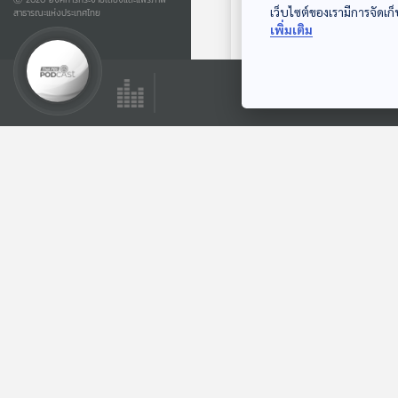
เว็บไซต์ของเรามีการจัดเก็
สาธารณะแห่งประเทศไทย
EP. 253: ถอดรหัสจีน
เพิ่มเติม
ปลด 2 นายพล จัด
ระเบียบกองทัพจีน
มองจีนมุมใหม่
ตอนที่เกี่ยวข้อง
30:10
EP. 240: Golden
Shield Project (金
盾工程 - โครงการ
มองจีนมุมใหม่
โล่ทองคำ) เครื่องมือ