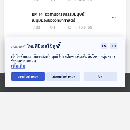
EP. 14: อวสานอารยธรรมมนุษย์
ในมุมมองของวิทยาศาสตร์
33
1
14 เม.ย. 69
EP. 13: ไขปริศนา Neutrino
ไทยพีบีเอสใช้คุกกี้
EN
TH
อนุภาคผู้กุมความลับของจักรวาล
กับ ดร.อรรถกฤต ฉัตรภูติ
32
1
07 เม.ย. 69
ดาวน์โหลด Thai PBS Podcast Application
เว็บไซต์ของเรามีการจัดเก็บคุกกี้ โปรดศึกษาเพิ่มเติมที่นโยบายคุ้มครอง
ข้อมูลส่วนบุคคล
เพิ่มเติม
EP. 12: Origami : Art, Design
& Engineering
ยอมรับทั้งหมด
ไม่ยอมรับทั้งหมด
ปิด
35
1
31 มี.ค. 69
Ⓒ 2020 องค์การกระจายเสียงและแพร่ภาพสาธารณะแห่งประเทศไทย
EP. 11: เปิดโลกโบราณโลหะวิทยา
กับ รศ.สุรพล นาถะพินธุ (ตอนที่
2)
41
1
24 มี.ค. 69