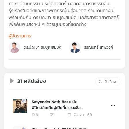
คุณ
ภาษา วัฒนธรรม ประวัติศาสตร์ ตลอดจนอารยธรรมอัน
รุ่งเรืองในอดีตและการพยากรณ์ไปสู่อนาคต ร่วมเดินทางไป
พร้อมกันกับ ดร.บัญชา ธนบุญสมบัติ นักสื่อสารวิทยาศาสตร์
เพลง
เพื่อค้นพบสิ่งใหม่ ๆ ด้วยมุมมองที่แตกต่าง
ผู้จัดรายการ
บทความ
ดร.บัญชา ธนบุญสมบัติ
ธรณินทร์ เทพวงค์
ข่าว
และ
กิจกรรม
31 คลิปเสียง
จัดเรียง
เกี่ยว
Satyendra Nath Bose นัก
กับ
ฟิสิกส์อินเดียผู้เป็นที่มาของชื่อ
เรา
Boson
6
1
04 ส.ค. 69