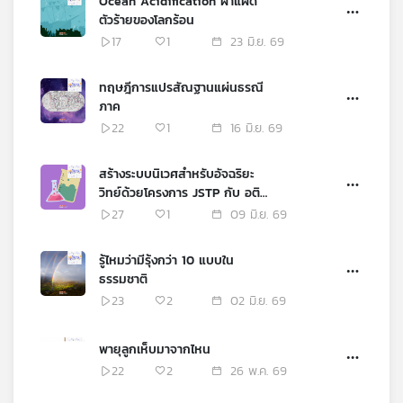
Ocean Acidification ฝาแฝด
ตัวร้ายของโลกร้อน
17
1
23 มิ.ย. 69
ทฤษฎีการแปรสัณฐานแผ่นธรณี
ภาค
22
1
16 มิ.ย. 69
สร้างระบบนิเวศสำหรับอัจฉริยะ
วิทย์ด้วยโครงการ JSTP กับ อติ
พร สุวรรณ
27
1
09 มิ.ย. 69
รู้ไหมว่ามีรุ้งกว่า 10 แบบใน
ธรรมชาติ
23
2
02 มิ.ย. 69
พายุลูกเห็บมาจากไหน
22
2
26 พ.ค. 69