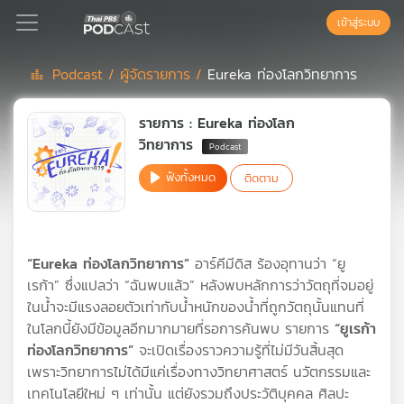
เข้าสู่ระบบ
Podcast /
ผู้จัดรายการ /
Eureka ท่องโลกวิทยาการ
Podcast
รายการ : Eureka ท่องโลก
วิทยาการ
เพล
ฟังทั้งหมด
ติดตาม
ย์
ลิ
สต์
แนะนำ
“Eureka ท่องโลกวิทยาการ”
อาร์คีมีดิส ร้องอุทานว่า “ยู
เรก้า” ซึ่งแปลว่า “ฉันพบแล้ว” หลังพบหลักการว่าวัตถุที่จมอยู่
ในน้ำจะมีแรงลอยตัวเท่ากับน้ำหนักของน้ำที่ถูกวัตถุนั้นแทนที่
เพล
ในโลกนี้ยังมีข้อมูลอีกมากมายที่รอการค้นพบ รายการ
“ยูเรก้า
ย์
ท่องโลกวิทยาการ”
จะเปิดเรื่องราวความรู้ที่ไม่มีวันสิ้นสุด
ลิ
สต์
เพราะวิทยาการไม่ได้มีแค่เรื่องทางวิทยาศาสตร์ นวัตกรรมและ
ของ
เทคโนโลยีใหม่ ๆ เท่านั้น แต่ยังรวมถึงประวัติบุคคล ศิลปะ