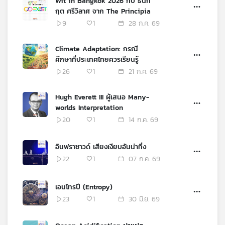
Wit in Bangkok 2026 กับ ธนก
เครือ
ฤต ศรีวิลาศ จาก The Principia
ข่าย
9
1
28 ก.ค. 69
วิทยุ
ไทย
Climate Adaptation: กรณี
พี
ศึกษาที่ประเทศไทยควรเรียนรู้
บี
26
1
21 ก.ค. 69
เอส
Hugh Everett III ผู้เสนอ Many-
worlds Interpretation
แผนที่
20
1
14 ก.ค. 69
วิทยุ
เครือ
อินฟราซาวด์ เสียงเงียบอันน่าทึ่ง
ข่าย
22
1
07 ก.ค. 69
เอนโทรปี (Entropy)
23
1
30 มิ.ย. 69