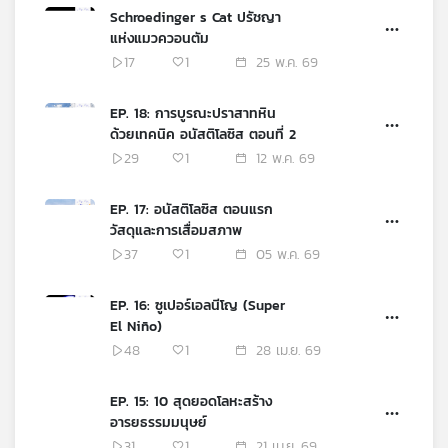
Schroedinger s Cat ปรัชญา
แห่งแมวควอนตัม
17
1
25 พ.ค. 69
EP. 18: การบูรณะปราสาทหิน
ด้วยเทคนิค อนัสติโลซิส ตอนที่ 2
29
1
12 พ.ค. 69
EP. 17: อนัสติโลซิส ตอนแรก
วัสดุและการเสื่อมสภาพ
37
1
05 พ.ค. 69
EP. 16: ซูเปอร์เอลนีโญ (Super
El Niño)
48
1
28 เม.ย. 69
EP. 15: 10 สุดยอดโลหะสร้าง
อารยธรรมมนุษย์
31
1
21 เม.ย. 69