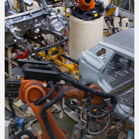
คุณ
เพลง
บทความ
ข่าว
และ
กิจกรรม
เกี่ยว
กับ
เรา