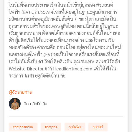
ในวันที่หลายประเทศเริ่งเดินหน้าเข้าสู่ยุคของ #รถยนต์
ไฟฟ้า (EV) แต่ประเทศไทยที่เคยอยู่ในฐานะศูนย์กลางการ
ผลิตยานยนต์ของภูมิภาคอันดับต้น ๆ ของโลก และยังเป็น
อุตสาหกรรมหัวใจของเศรษฐกิจไทย ตอนนี้กลับอยู่ในฐานะ
เริ่มถูกลดบทบาท สังเกตได้จากยอดขายรถยนต์คันใหม่ชะลอ
ตัว ผู้ผลิตเริ่มได้รับแรงสะเทือนบางอย่าง และโรงงานเริ่ม
ทยอยปิดตัวลง คำถามคือ ตอนนี้ไทยอยู่ตรงไหนของเกมใหม่
และรถยนต์ไฟฟ้า (EV) จะเป็นโอกาสหรือแรงสั่นสะเทือนที่
เราไม่ทันตั้งรับ ดร.วิทย์ สิทธิเวคิน คุณธนเทพ ธเนศนิรัตศัย
Website Director จาก
Headlightmag.com
เล่าให้ฟังใน
รายการ #เศรษฐกิจติดบ้าน ค่ะ
ผู้จัดรายการ
วิทย์ สิทธิเวคิน
thaipbsradio
thaipbs
รถไฟฟ้า
รถยนต์