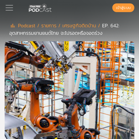
เข้าสู่ระบบ
Podcast /
รายการ /
เศรษฐกิจติดบ้าน /
EP. 642:
อุตสาหกรรมยานยนต์ไทย จะไปรอดหรือจอดร่วง
Podcast
เพล
ย์
ลิ
สต์
แนะนำ
เพล
ย์
ลิ
สต์
ของ