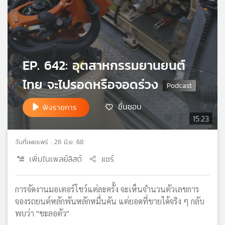
เครือ
ข่าย
วิทยุ
ไทย
พี
EP. 642: อุตสาหกรรมยานยนต์
บี
เอส
ไทย จะไปรอดหรือจอดร่วง
ชื่นชอบ
ฟังรายการ
แผนที่
15:23
วิทยุ
เครือ
วันที่เผยแพร่ : 26 มิ.ย. 68
ข่าย
เพิ่มในเพลย์ลิสต์
แชร์
การจัดงานมอเตอร์โชว์แต่ละครั้ง จะเห็นจำนวนตัวเลขการ
จองรถยนต์หลักพันหลักหมื่นคัน แต่ยอดที่ขายได้จริง ๆ กลับ
พบว่า "ชะลอตัว"