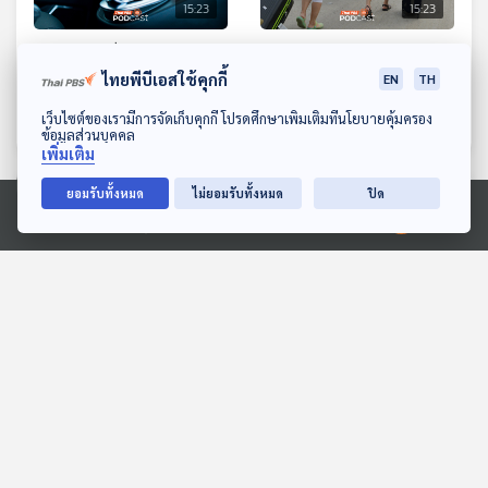
15:23
15:23
EP. 645: เมื่อจีนต้องการตี
EP. 646: จากสีหนุวิลล์สู่บา
ตลาด "รถยนต์ดีเซล" ในไทย
เวต ศูนย์กลางทุนจีนแห่ง
ไทยพีบีเอสใช้คุกกี้
EN
TH
ใหม่ของกัมพูชา
เศรษฐกิจติดบ้าน
เศรษฐกิจติดบ้าน
ดาวน์โหลด Thai PBS Podcast Application
เว็บไซต์ของเรามีการจัดเก็บคุกกี้ โปรดศึกษาเพิ่มเติมที่นโยบายคุ้มครอง
ข้อมูลส่วนบุคคล
เพิ่มเติม
ยอมรับทั้งหมด
ไม่ยอมรับทั้งหมด
ปิด
ตอนที่เกี่ยวข้อง
Ⓒ 2020 องค์การกระจายเสียงและแพร่ภาพสาธารณะแห่งประเทศไทย
15:23
15:23
EP. 23: สแกมเมอร์ - ทุน
EP. 14: การถ่ายภาพที่ถูก
เทา ปัจจัยสำคัญ ตัดสิน
เล่าในภาพยนตร์