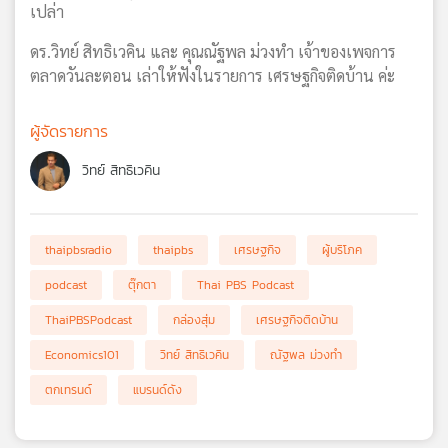
เปล่า
ดร.วิทย์ สิทธิเวคิน และ คุณณัฐพล ม่วงทำ เจ้าของเพจการ
ตลาดวันละตอน เล่าให้ฟังในรายการ เศรษฐกิจติดบ้าน ค่ะ
ผู้จัดรายการ
วิทย์ สิทธิเวคิน
thaipbsradio
thaipbs
เศรษฐกิจ
ผู้บริโภค
podcast
ตุ๊กตา
Thai PBS Podcast
ThaiPBSPodcast
กล่องสุ่ม
เศรษฐกิจติดบ้าน
Economics101
วิทย์ สิทธิเวคิน
ณัฐพล ม่วงทำ
ตกเทรนด์
แบรนด์ดัง