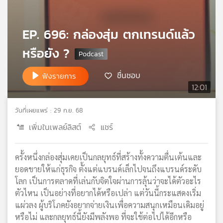
เครือ
ข่าย
EP. 696: กล่องสุ่ม ตกเทรนด์แล้ว
วิทยุ
ไทย
หรือยัง ?
พี
บี
ชื่นชอบ
ฟังรายการ
เอส
12:01
วันที่เผยแพร่ : 29 ก.ย. 68
แผนที่
วิทยุ
เพิ่มในเพลย์ลิสต์
แชร์
เครือ
ข่าย
ครั้งหนึ่งกล่องสุ่มเคยเป็นกลยุทธ์ที่สร้างทั้งความตื่นเต้นและ
ยอดขายให้แก่ธุรกิจ ตั้งแต่แบรนด์เล็กไปจนถึงแบรนด์ระดับ
โลก เป็นการตลาดที่เล่นกับจิตใจผ่านการลุ้นว่าจะได้ตัวอะไร
ตัวไหน เป็นอย่างที่อยากได้หรือเปล่า แต่วันนี้กระแสดงเริ่ม
แผ่วลง ผู้บริโภคยังอยากจ่ายเงินเพื่อความสนุกเหมือนเดิมอยู่
หรือไม่ และกลยุทธ์นี้ยังมีพลังพอ ที่จะใช้ต่อไปได้อีกหรือ