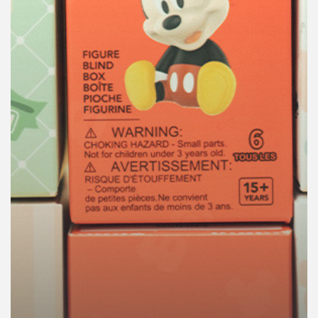
คุณ
เพลง
บทความ
ข่าว
และ
กิจกรรม
เกี่ยว
กับ
เรา