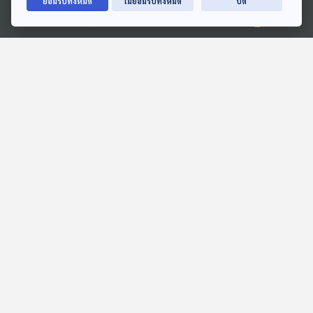
ยอมรับทั้งหมด
ไม่ยอมรับทั้งหมด
ปิด
Ⓒ 2020 องค์การกระจายเสียงและแพร่ภาพสาธารณะแห่งประเทศไทย
12:01
12:01
EP. 113: สมมุติว่า! |
EP. 62: บาร์โค้ด "ทำพิษ"
ประชาธิปัตย์ ร่วมรัฐบาล
ความเสี่ยง "กกต." เลือกตั้ง
อนุทิน !!
ส่อโมฆะ ?
สมมุติว่า
ตอบโจทย์
12:01
12:01