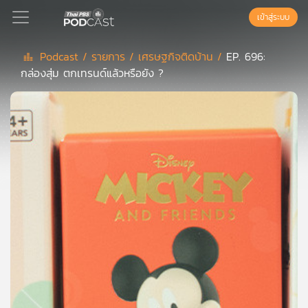
เข้าสู่ระบบ
Podcast /
รายการ /
เศรษฐกิจติดบ้าน /
EP. 696:
กล่องสุ่ม ตกเทรนด์แล้วหรือยัง ?
Podcast
เพล
ย์
ลิ
สต์
แนะนำ
เพล
ย์
ลิ
สต์
ของ