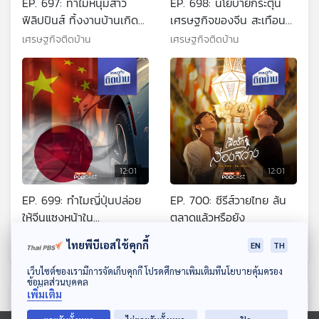
EP. 697: ทำไมหนุ่มสาว
EP. 698: นโยบายกระตุ้น
ฟิลิปปินส์ ทิ้งงานบ้านเกิด
เศรษฐกิจของจีน สะเทือน
แต่เลือกไปทำงานต่างแดน
สะท้อนถึงเศรษฐกิจไทย
เศรษฐกิจติดบ้าน
เศรษฐกิจติดบ้าน
12:01
12:01
EP. 699: ทำไมญี่ปุ่นปล่อย
EP. 700: ซีรีส์วายไทย ล้น
ให้จีนแซงหน้าใน
ตลาดแล้วหรือยัง
อุตสาหกรรมรถยนต์ EV
เศรษฐกิจติดบ้าน
เศรษฐกิจติดบ้าน
ไทยพีบีเอสใช้คุกกี้
EN
TH
ดาวน์โหลด Thai PBS Podcast Application
เว็บไซต์ของเรามีการจัดเก็บคุกกี้ โปรดศึกษาเพิ่มเติมที่นโยบายคุ้มครอง
ข้อมูลส่วนบุคคล
ตอนที่เกี่ยวข้อง
เพิ่มเติม