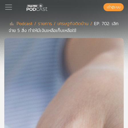
เข้าสู่ระบบ
Podcast /
รายการ /
เศรษฐกิจติดบ้าน /
EP. 702: เลิก
จ่าย 5 สิ่ง ทำให้มีเงินเหลือเก็บเหลือใช้
Podcast
เพล
ย์
ลิ
สต์
แนะนำ
เพล
ย์
ลิ
สต์
ของ