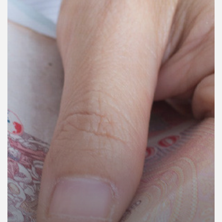
คุณ
เพลง
บทความ
ข่าว
และ
กิจกรรม
เกี่ยว
กับ
เรา