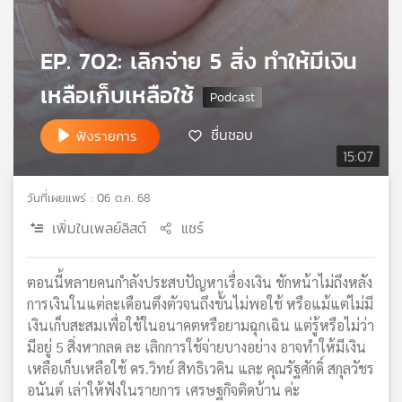
เครือ
ข่าย
EP. 702: เลิกจ่าย 5 สิ่ง ทำให้มีเงิน
วิทยุ
ไทย
เหลือเก็บเหลือใช้
พี
บี
ชื่นชอบ
ฟังรายการ
เอส
15:07
วันที่เผยแพร่ : 06 ต.ค. 68
แผนที่
วิทยุ
เพิ่มในเพลย์ลิสต์
แชร์
เครือ
ข่าย
ตอนนี้หลายคนกำลังประสบปัญหาเรื่องเงิน ชักหน้าไม่ถึงหลัง
การเงินในแต่ละเดือนตึงตัวจนถึงขั้นไม่พอใช้ หรือแม้แต่ไม่มี
เงินเก็บสะสมเพื่อใช้ในอนาคตหรือยามฉุกเฉิน แต่รู้หรือไม่ว่า
มีอยู่ 5 สิ่งหากลด ละ เลิกการใช้จ่ายบางอย่าง อาจทำให้มีเงิน
เหลือเก็บเหลือใช้ ดร.วิทย์ สิทธิเวคิน และ คุณรัฐศักดิ์ สกุลวัชร
อนันต์ เล่าให้ฟังในรายการ เศรษฐกิจติดบ้าน ค่ะ