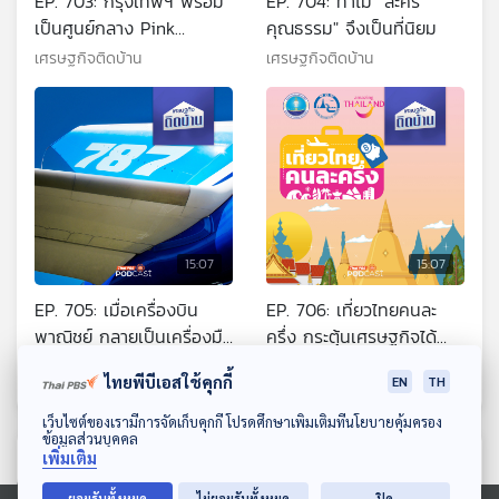
EP. 703: กรุงเทพฯ พร้อม
EP. 704: ทำไม "ละคร
เป็นศูนย์กลาง Pink
คุณธรรม" จึงเป็นที่นิยม
Economy แล้วหรือยัง ?
เศรษฐกิจติดบ้าน
เศรษฐกิจติดบ้าน
15:07
15:07
EP. 705: เมื่อเครื่องบิน
EP. 706: เที่ยวไทยคนละ
พาณิชย์ กลายเป็นเครื่องมือ
ครึ่ง กระตุ้นเศรษฐกิจได้
เจรจาต่อรองทางการค้า
จริงไหม ?
เศรษฐกิจติดบ้าน
เศรษฐกิจติดบ้าน
ไทยพีบีเอสใช้คุกกี้
EN
TH
ดาวน์โหลด Thai PBS Podcast Application
เว็บไซต์ของเรามีการจัดเก็บคุกกี้ โปรดศึกษาเพิ่มเติมที่นโยบายคุ้มครอง
ข้อมูลส่วนบุคคล
ตอนที่เกี่ยวข้อง
เพิ่มเติม
ยอมรับทั้งหมด
ไม่ยอมรับทั้งหมด
ปิด