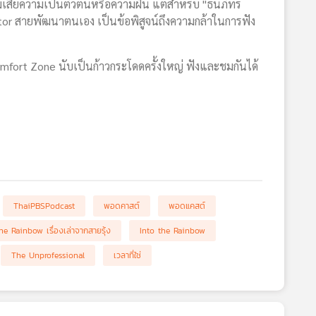
แม้เสียความเป็นตัวตนหรือความฝัน แต่สำหรับ "ธนภัทร
eator สายพัฒนาตนเอง เป็นข้อพิสูจน์ถึงความกล้าในการฟัง
omfort Zone นับเป็นก้าวกระโดดครั้งใหญ่ ฟังและชมกันได้
ThaiPBSPodcast
พอดคาสต์
พอดแคสต์
he Rainbow เรื่องเล่าจากสายรุ้ง
Into the Rainbow
The Unprofessional
เวลาที่ใช่