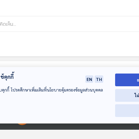
้คุกกี้
EN
TH
ย
บคุกกี้ โปรดศึกษาเพิ่มเติมที่นโยบายคุ้มครองข้อมูลส่วนบุคคล
ไม
20:31
20:31
2
00:00:00
00:00:00
EP. 4: MUSLIM+ |
EP. 5: SOUL
EP. 6: UNPLU
อั๊ส - อิชย์อาณิคม์
UNSEEN | ตั๊ก - อธิ
| ปลั๊กเกอร์ - ว