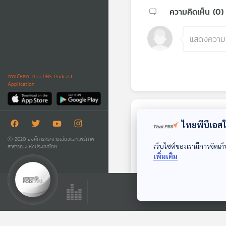
ความคิดเห็น (
0
)
ดาวน์โหลด Thai PBS Podcast
Application
ตอนถัดไป
ไทยพีบีเอสใช
Ⓒ 2020 องค์การกระจายเสียงและแพร่ภาพ
เว็บไซต์ของเรามีการจัดเก็
สาธารณะแห่งประเทศไทย
เพิ่มเติม
20:31
EP. 3: Help
Yourself | แตงโม -