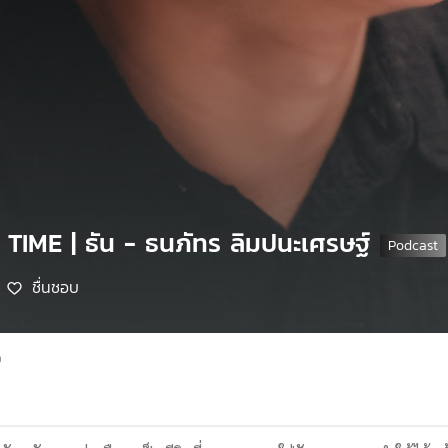
 TIME | ธัน - ธนภัทร ลิมปนะเศรษฐ์
ชื่นชอบ
9