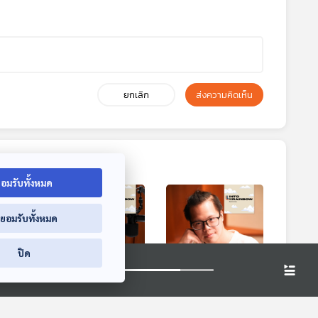
ยกเลิก
ส่งความคิดเห็น
อมรับทั้งหมด
่ยอมรับทั้งหมด
ปิด
0:31
20:31
20:31
GGED
EP. 7: THE CROWN
EP. 8: LOVE OF
ริศรา
| แอน - แอนโทเนีย
THE PREDATOR |