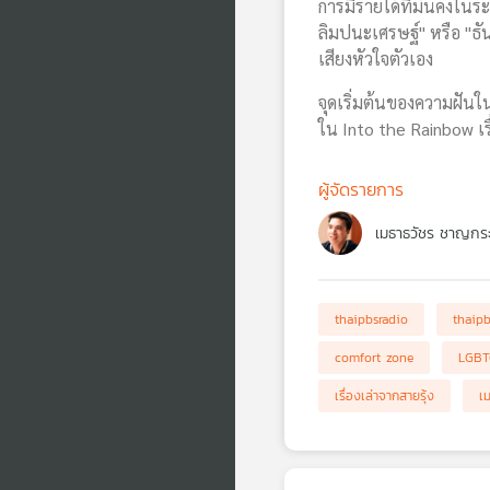
การมีรายได้ที่มั่นคงใน
ลิมปนะเศรษฐ์" หรือ "ธั
เสียงหัวใจตัวเอง
จุดเริ่มต้นของความฝันใ
ใน Into the Rainbow เรื่
ผู้จัดรายการ
เมธาธวัชร ชาญกระบ
thaipbsradio
thaip
comfort zone
LGBT
เรื่องเล่าจากสายรุ้ง
เ