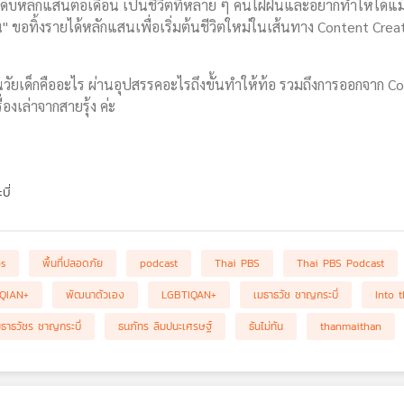
ระดับหลักแสนต่อเดือน เป็นชีวิตที่หลาย ๆ คนใฝ่ฝันและอยากทำให้ได้
น" ขอทิ้งรายได้หลักแสนเพื่อเริ่มต้นชีวิตใหม่ในเส้นทาง Content Cr
นวัยเด็กคืออะไร ผ่านอุปสรรคอะไรถึงขั้นทำให้ท้อ รวมถึงการออกจาก C
องเล่าจากสายรุ้ง ค่ะ
ี่
bs
พื้นที่ปลอดภัย
podcast
Thai PBS
Thai PBS Podcast
QIAN+
พัฒนาตัวเอง
LGBTIQAN+
เมธาธวัช ชาญกระบี่
Into t
มธาธวัชร ชาญกระบี่
ธนภัทร ลิมปนะเศรษฐ์
ธันไม่ทัน
thanmaithan