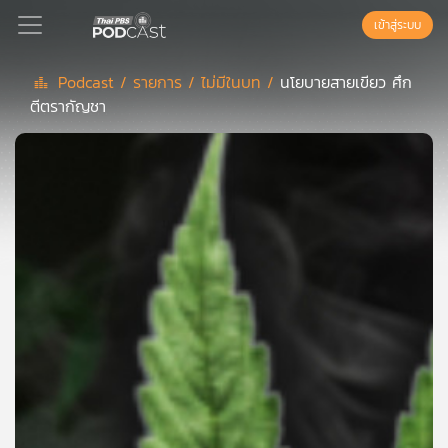
เข้าสู่ระบบ
Podcast /
รายการ /
ไม่มีในบท /
นโยบายสายเขียว ศึก
ตีตรากัญชา
Podcast
เพล
ย์
ลิ
สต์
แนะนำ
เพล
ย์
ลิ
สต์
ของ