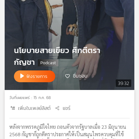
เครือ
ข่าย
วิทยุ
ไทย
พี
บี
เอส
นโยบายสายเขียว ศึกตีตรา
กัญชา
แผนที่
ชื่นชอบ
ฟังรายการ
วิทยุ
39:32
เครือ
ข่าย
วันที่เผยแพร่ : 15 ก.ค. 68
เพิ่มในเพลย์ลิสต์
แชร์
หลังจากพรรคภูมิใจไทย ถอนตัวจากรัฐบาลเมื่อ 23 มิถุนายน
2568 กัญชาก็ถูกตีตราประกาศให้เป็นสมุนไพรควบคุมที่ใช้