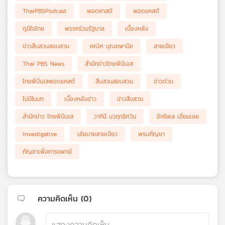
ThaiPBSPodcast
พอดคาสต์
พอดแคสต์
ภูมิใจไทย
พรรคร่วมรัฐบาล
เบื้องหลัง
ข่าวสืบสวนสอบสวน
คณิศ บุณยพานิช
สายเขียว
Thai PBS News
สำนักข่าวไทยพีบีเอส
ไทยพีบีเอสพอดแคสต์
สืบสวนสอบสวน
ข่าวด่วน
ไม่มีในบท
เบื้องหลังข่าว
ข่าวสืบสวน
สำนักข่าว ไทยพีบีเอส
วาทินี นวฤทธิศวิน
อิทธิพล เอี่ยมเชย
investigative
นโยบายสายเขียว
พรบกัญชา
กัญชาเพื่อการแพทย์
ความคิดเห็น (
0
)