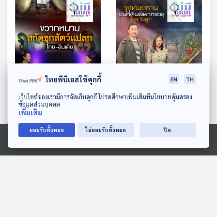
39:32
39:32
ไทยพีบีเอสใช้คุกกี้
EN
TH
ขวากหนาม สกัดซุกสัตว์
รุกหนองจาน ปมที่ดินพิพาท
ดาวน์โหลด Thai PBS Podcast Application
เว็บไซต์ของเรามีการจัดเก็บคุกกี้ โปรดศึกษาเพิ่มเติมที่นโยบายคุ้มครอง
แปลกไทย-อินเดีย
ระอุ ไทย-กัมพูชา
ข้อมูลส่วนบุคคล
เพิ่มเติม
ไม่มีในบท
ไม่มีในบท
ยอมรับทั้งหมด
ไม่ยอมรับทั้งหมด
ปิด
Ⓒ 2020 องค์การกระจายเสียงและแพร่ภาพสาธารณะแห่งประเทศไทย
ตอนที่เกี่ยวข้อง