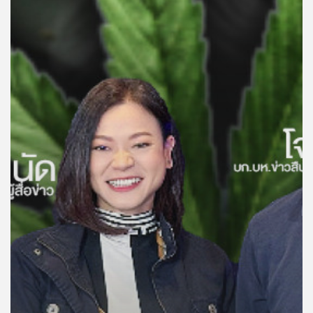
คุณ
เพลง
บทความ
ข่าว
และ
กิจกรรม
เกี่ยว
กับ
เรา