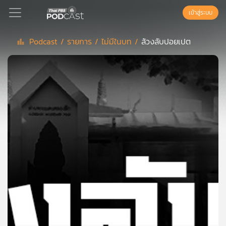
เข้าสู่ระบบ
Podcast /
รายการ /
ไม่มีในบท /
ล้วงลับปอยเปต
Podcast
เพล
ย์
ลิ
สต์
แนะนำ
เพล
ย์
ลิ
สต์
ของ