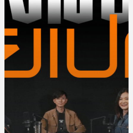
คุณ
เพลง
บทความ
ข่าว
และ
กิจกรรม
เกี่ยว
กับ
เรา