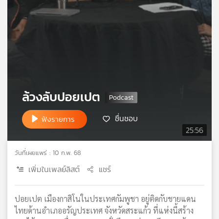
เครือ
ข่าย
วิทยุ
ไทย
พี
บี
เอส
ล้วงลับปอยเปต
แผนที่
ชื่นชอบ
ฟังรายการ
วิทยุ
25:56
เครือ
ข่าย
วันที่เผยแพร่ : 10 ก.พ. 68
เพิ่มในเพลย์ลิสต์
แชร์
ปอยเปต เมืองกาสิโนในประเทศกัมพูชา อยู่ติดกับชายแดน
ไทยด้านอำเภออรัญประเทศ จังหวัดสระแก้ว ที่แห่งนี้สร้าง