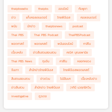
thaipbsradio
thaipbs
ออนไลน์
กัมพูชา
ข่าว
แก๊งคอลเซนเตอร์
ไทยพีบีเอส
คอลเซนเตอร์
พนัน
นักข่าว
thaipbsnews
podcast
Thai PBS
Thai PBS Podcast
ThaiPBSPodcast
พอดคาสต์
พอดแคสต์
พนันออนไลน์
กาสิโน
เบื้องหลัง
ข่าวสืบสวนสอบสวน
คณิศ บุณยพานิช
Thai PBS News
ทุนจีน
คาสิโน
หลอกหลวง
จีนเทา
สำนักข่าวไทยพีบีเอส
ไทยพีบีเอสพอดแคสต์
สืบสวนสอบสวน
ข่าวด่วน
ไม่มีในบท
เบื้องหลังข่าว
ข่าวสืบสวน
สำนักข่าว ไทยพีบีเอส
วาทินี นวฤทธิศวิน
investigative
ภูวเดช