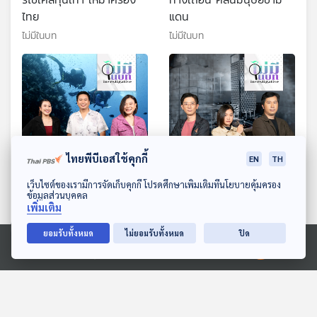
ไทย
แดน
ไม่มีในบท
ไม่มีในบท
ไทยพีบีเอสใช้คุกกี้
EN
TH
25:56
25:56
ดาวน์โหลด Thai PBS Podcast Application
เว็บไซต์ของเรามีการจัดเก็บคุกกี้ โปรดศึกษาเพิ่มเติมที่นโยบายคุ้มครอง
คลุกวงใน 12 ไมล์ทะเล
เจาะเครือข่ายทุนจีน ร่วม
ข้อมูลส่วนบุคคล
เพิ่มเติม
ชายคาตึก สตง.
ไม่มีในบท
ไม่มีในบท
ยอมรับทั้งหมด
ไม่ยอมรับทั้งหมด
ปิด
Ⓒ 2020 องค์การกระจายเสียงและแพร่ภาพสาธารณะแห่งประเทศไทย
ตอนที่เกี่ยวข้อง