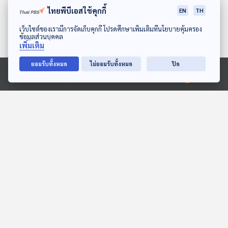
ไทยพีบีเอสใช้คุกกี้
EN
TH
ดาวน์โหลด Thai PBS Podcast Application
เว็บไซต์ของเรามีการจัดเก็บคุกกี้ โปรดศึกษาเพิ่มเติมที่นโยบายคุ้มครอง
ข้อมูลส่วนบุคคล
เพิ่มเติม
ยอมรับทั้งหมด
ไม่ยอมรับทั้งหมด
ปิด
06:01
06:01
Ⓒ 2020 องค์การกระจายเสียงและแพร่ภาพสาธารณะแห่งประเทศไทย
EP. 134: นิทาน หูยาวให้อภัย
EP. 211: เต่าบก ชีวิตที่ช้าแต่
ชัวร์
หูยาวเล่าเรื่อง
นานาสัตว์สารพัดเสียง
06:01
06:01