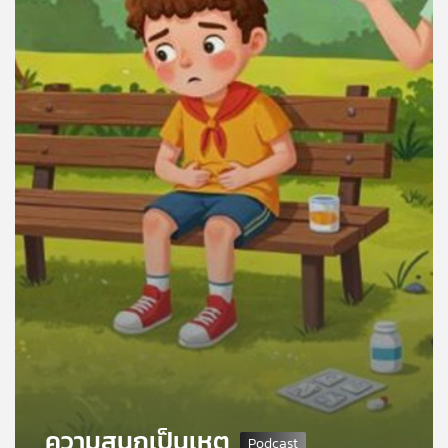
คุณ
เพลง
บทความ
ข่าว
และ
กิจกรรม
เกี่ยว
กับ
เรา
ความสนุกเป็นเหตุ