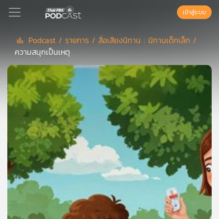
เข้าสู่ระบบ
Podcast /
รายการ /
สื่อเสียงนิทาน : นิทานเด็กเล็ก /
ความสนุกเป็นเหตุ
Podcast
เพล
ย์
ลิ
สต์
แนะนำ
เพล
ย์
ลิ
สต์
ของ