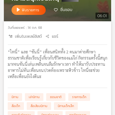
เครือ
ชื่นชอบ
ฟังรายการ
ข่าย
06:01
วิทยุ
ไทย
วันที่เผยแพร่ : 14 ต.ค. 68
พี
บี
เพิ่มในเพลย์ลิสต์
แชร์
เอส
“ไทนี่” และ “ซันนี่” เพื่อนสนิททั้ง 2 คนมาค่ายศึกษา
ธรรมชาติเพื่อเรียนรู้เกี่ยวกับชีวิตของแม่ไก่ กิจกรรมครั้งนี้สนุก
แผนที่
มากจนซันนี่เล่นเพลินจนลืมรักษาเวลา ทำให้มารับประทาน
วิทยุ
เครือ
อาหารไม่ทันเพื่อนจนปวดท้องเพราะหิวข้าว ไทนี่จะช่วย
ข่าย
เหลือเพื่อนยังไงดีนะ
นิทาน
เล่านิทาน
ธรรมชาติ
รายการเด็ก
สื่อเด็ก
สื่อเสียงนิทาน
นิทานเด็กเล็ก