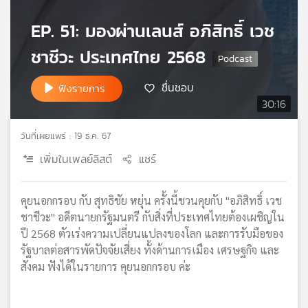
เครือ
EP. 51: มองผ่านเลนส์ อภิสิทธิ์ เวช
ข่าย
วิทยุ
ชาชีวะ ประเทศไทย 2568
ไทย
พี
ชื่นชอบ
ฟังรายการ
บี
30:16
เอส
วันที่เผยแพร่ : 19 ธ.ค. 67
แผนที่
เพิ่มในเพลย์ลิสต์
แชร์
วิทยุ
เครือ
คุยนอกกรอบ กับ สุทธิชัย หยุ่น ครั้งนี้ชวนคุยกับ "อภิสิทธิ์ เวช
ข่าย
ชาชีวะ" อดีตนายกรัฐมนตรี กับสิ่งที่ประเทศไทยต้องเผชิญใน
ปี 2568 ตัวเร่งความเปลี่ยนแปลงของโลก และการรับมือของ
รัฐบาลต่อสารพัดปัจจัยเสี่ยง ทั้งด้านการเมือง เศรษฐกิจ และ
สังคม ฟังได้ในรายการ คุยนอกกรอบ ค่ะ