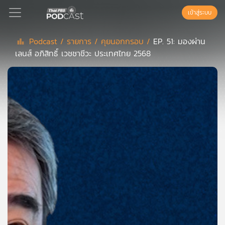
เข้าสู่ระบบ
Podcast /
รายการ /
คุยนอกกรอบ /
EP. 51: มองผ่าน
เลนส์ อภิสิทธิ์ เวชชาชีวะ ประเทศไทย 2568
Podcast
เพล
ย์
ลิ
สต์
แนะนำ
เพล
ย์
ลิ
สต์
ของ