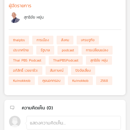
ผู้จัดรายการ
สุทธิชัย หยุ่น
thaipbs
การเมือง
สังคม
เศรษฐกิจ
ประเทศไทย
รัฐบาล
podcast
การเปลี่ยนแปลง
Thai PBS Podcast
ThaiPBSPodcast
สุทธิชัย หยุ่น
อภิสิทธิ์ เวชชาชีวะ
สัมภาษณ์
ปัจจัยเสี่ยง
Kuinokkrob
คุยนอกกรอบ
Kuinokkob
2568
ความคิดเห็น (
0
)