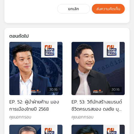
ยกเลิก
ส่งความคิดเห็น
ตอนถัดไป
30:16
30:16
EP. 52: ผู้นำฝ่ายค้าน มอง
EP. 53: วิถีนักสร้างแบรนด์
การเมืองไทยปี 2568
ชีวิตครบรสของ ดลชัย บุณ
ยะรัตเวช
คุยนอกกรอบ
คุยนอกกรอบ