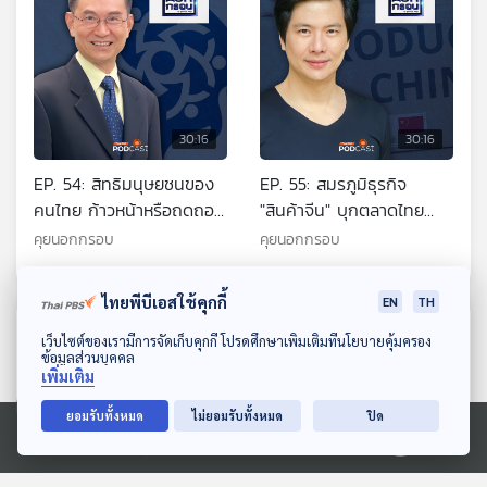
30:16
30:16
EP. 54: สิทธิมนุษยชนของ
EP. 55: สมรภูมิธุรกิจ
คนไทย ก้าวหน้าหรือถดถอย
"สินค้าจีน" บุกตลาดไทย
?
ถล่มอีคอมเมิร์ซโลก
คุยนอกกรอบ
คุยนอกกรอบ
ไทยพีบีเอสใช้คุกกี้
EN
TH
ตอนที่เกี่ยวข้อง
ดาวน์โหลด Thai PBS Podcast Application
เว็บไซต์ของเรามีการจัดเก็บคุกกี้ โปรดศึกษาเพิ่มเติมที่นโยบายคุ้มครอง
ข้อมูลส่วนบุคคล
เพิ่มเติม
ยอมรับทั้งหมด
ไม่ยอมรับทั้งหมด
ปิด
Ⓒ 2020 องค์การกระจายเสียงและแพร่ภาพสาธารณะแห่งประเทศไทย