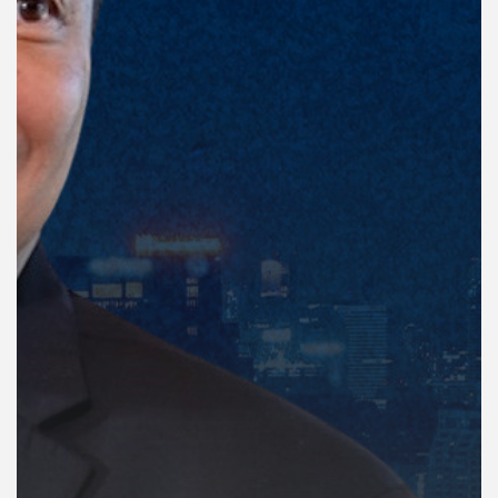
คุณ
เพลง
บทความ
ข่าว
และ
กิจกรรม
เกี่ยว
กับ
เรา