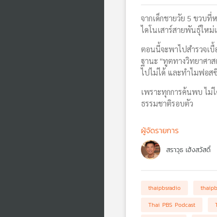
จากเด็กชายวัย 5 ขวบที่
ไดโนเสาร์สายพันธุ์ใหม่แ
ตอนนี้จะพาไปสำรวจเบื้
ฐานะ "ทูตทางวิทยาศาสตร
ไปไม่ได้ และทำไมฟอสซิล
เพราะทุกการค้นพบ ไม่ได
ธรรมชาติรอบตัว
ผู้จัดรายการ
สราวุธ เฮ้งสวัสดิ์
thaipbsradio
thaip
Thai PBS Podcast