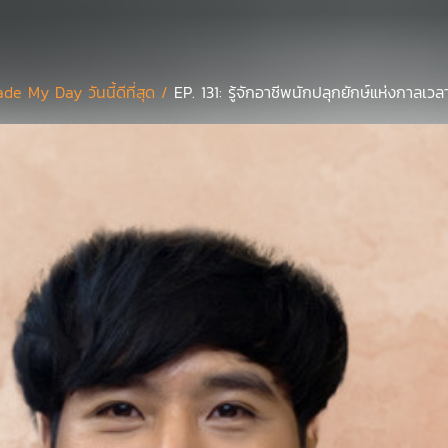
de My Day วันนี้ดีที่สุด /
EP. 131: รู้จักอาชีพนักปลุกยักษ์แห่งกาลเวล