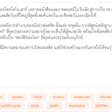
หลงใหลไดโนเสาร์ เพราะหนังสือและภาพยนตร์ในวัยเด็ก สู่การเป็น ดร.
ละสัตว์บกที่ใหญ่ที่สุดที่เคยค้นพบในเอเชียตะวันออกเฉียงใต้
องหลังการทำงานของนักล่าฟอสซิล ตั้งแต่การขุดค้น การพิสูจน์หลักฐ
์" ที่จุดประกายความอยากรู้อยากเห็นให้ผู้คนทุกวัย พร้อมไขข้อสงสัย
จึงเป็น "สมบัติของโลก" ที่ทุกคนควรร่วมกันอนุรักษ์
้มีความหมายแค่การเปิดเผยอดีต แต่ยังช่วยสร้างแรงบันดาลใจให้คนรุ่น
bs
ครอบครัว
กำลังใจ
ความหวัง
แรงบันดาลใจ
พลังบวก
ThaiPBSPodcast
พลังใจ
ฟอสซิล
MadeMyDay
วันนี้ดีที่สุด