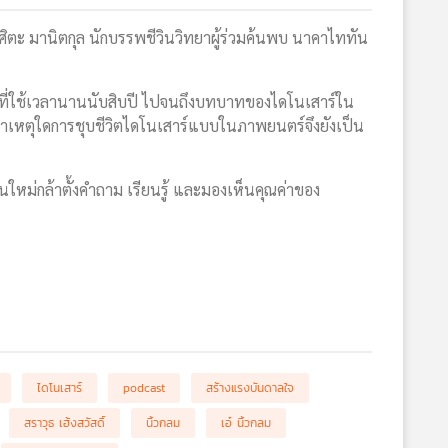
ศิตะ มานิตกุล นักบรรพชีวินวิทยาผู้ร่วมค้นพบ นาคาไททัน
านที่ใช้เวลานานนับสิบปี ไปจนถึงบทบาทของไดโนเสาร์ใน
ว่าเหตุใดการชุบชีวิตไดโนเสาร์แบบในภาพยนตร์จึงยังเป็น
ใหม่กล้าตั้งคำถาม เรียนรู้ และมองเห็นคุณค่าของ
ไดโนเสาร์
podcast
สร้างแรงบันดาลใจ
สราวุธ เฮ้งสวัสดิ์
นิ้วกลม
เอ๋ นิ้วกลม