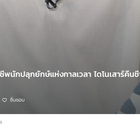
กอาชีพนักปลุกยักษ์แห่งกาลเวลา ไดโนเสาร์คืนช
ชื่นชอบ
69