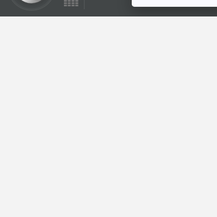
26:52
EP. 132: แค่หายใจ
สะอาด มันยากนักเห
รอ? - ดร.เจน ชาญ
Made My Day วันนี้ดี
ณรงค์
ที่สุด
ตอนที่เกี่ยวข้อง
26:52
EP. 89: สูตรใหม่ "ค่า
ไฟแบบขั้นบันได" ใคร