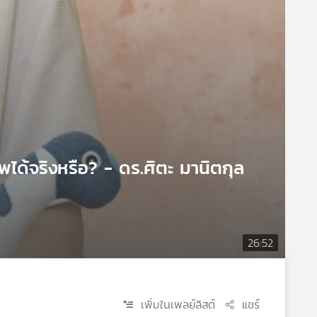
ีพได้จริงหรือ? - ดร.ศิตะ มานิตกุล
26:52
เพิ่มในเพลย์ลิสต์
แชร์