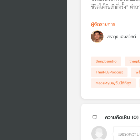
ชีวิตได้กันสักกี่ครั้ง” 
ผู้จัดรายการ
สราวุธ เฮ้งสวัสดิ์
thaipbsradio
thaip
ThaiPBSPodcast
พล
MadeMyDayวันนี้ดีที่สุด
ความคิดเห็น (
0
)