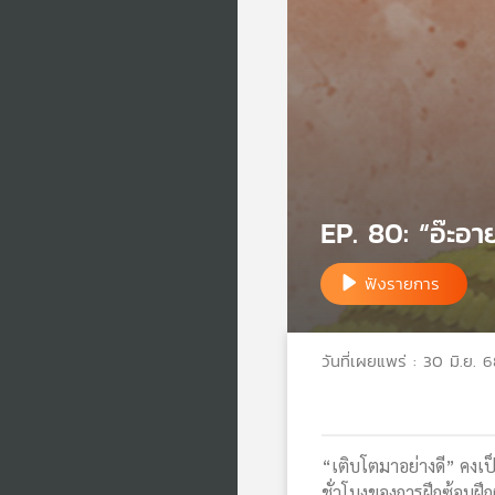
EP. 80: “อ๊ะอา
ฟังรายการ
วันที่เผยแพร่ : 30 มิ.ย. 
“เติบโตมาอย่างดี” คงเป็
ชั่วโมงของการฝึกซ้อมฝึก