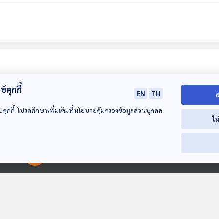
้คุกกี้
EN
TH
ย
บคุกกี้ โปรดศึกษาเพิ่มเติมที่นโยบายคุ้มครองข้อมูลส่วนบุคคล
ไม
01:06:34
01:06:34
01:0
00:00:00
00:00:00
EP. 82: "โอป้า รู้แจ้ง"
EP. 83: การจากลา
EP. 84: ธรรมชา
Kyutae Oppa ถึงคิว
อย่างสมบูรณ์…มีจริง
บอกอะไรผ่านใจพี
ธรรม - Kyutae
ไหม ? - วิลาวัณย์
- ติ๊ก เจษฎาภร
Made My Day วันนี้ดี
Made My Day วันนี้ดี
Made My Day วันน
Oppa
บุญเกื้อกุลวงษ์
ผลดี
ที่สุด
ที่สุด
ที่สุด