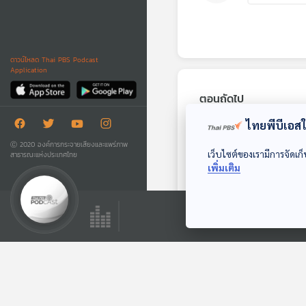
ดาวน์โหลด Thai PBS Podcast
Application
ตอนถัดไป
ไทยพีบีเอสใช
Ⓒ 2020 องค์การกระจายเสียงและแพร่ภาพ
เว็บไซต์ของเรามีการจัดเก็
สาธารณะแห่งประเทศไทย
เพิ่มเติม
01:06:34
EP. 81: ธุรกิจสร้าง
โอกาสให้ผู้เคยพลาด
ได้ตั้งตัว "ตั้งต้นดี" -
Made My Day วันนี้ดี
เพิ่มพร มณีสินธุ์
ที่สุด