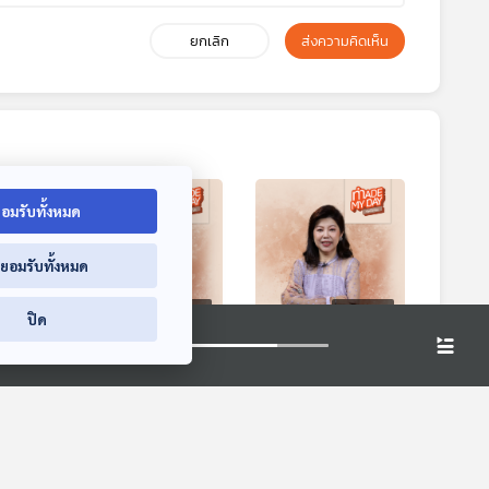
ยกเลิก
ส่งความคิดเห็น
อมรับทั้งหมด
่ยอมรับทั้งหมด
6:34
01:06:34
01:06:34
ปิด
ติ
EP. 85: ใช้ชีวิตให้มี
EP. 86: รักของแม่คือ
่ติ๊ก
ความสุขดุจ(คุณ)ดาว
ปีกให้ลูก (นก) กล้า
ณ์
- ดุจดาว วัฒน
บิน - นก โชติกา
ี้ดี
Made My Day วันนี้ดี
Made My Day วันนี้ดี
ปกรณ์
อุตสาหจิต
ที่สุด
ที่สุด