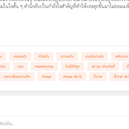
คำถามในใจสั้น ๆ คำนี้กลับเป็นกำลังใจสำคัญที่ทำให้เธอลุกขึ้นมาไม่ยอมแ
bs
ครอบครัว
กำลังใจ
ความหวัง
แรงบันดาลใจ
พลังบวก
ังใจ
idol
MadeMyDay
วันนี้ดีที่สุด
สราวุธ เฮ้งสวัสดิ์
น
แลกเปลี่ยนความคิด
Aheye
Aheye 4EVE
อ๊ะอาย
อ๊ะอาย 4E