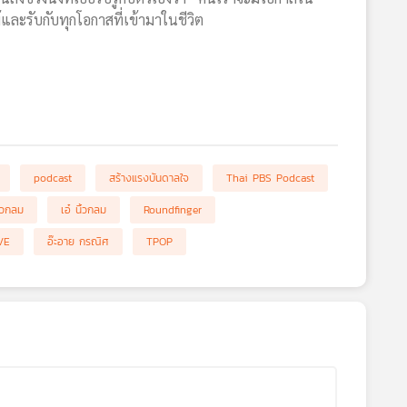
พ้และรับกับทุกโอกาสที่เข้ามาในชีวิต
podcast
สร้างแรงบันดาลใจ
Thai PBS Podcast
ิ้วกลม
เอ๋ นิ้วกลม
Roundfinger
VE
อ๊ะอาย กรณิศ
TPOP