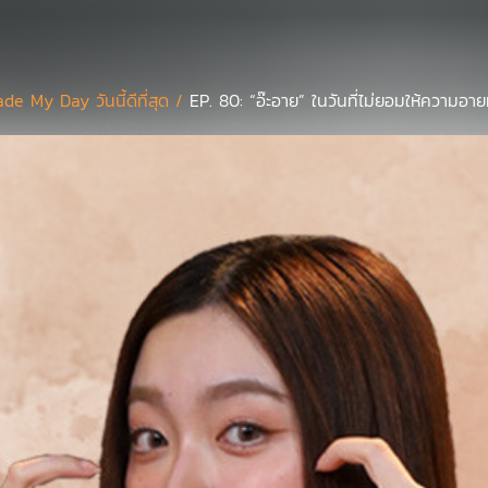
de My Day วันนี้ดีที่สุด /
EP. 80: “อ๊ะอาย” ในวันที่ไม่ยอมให้ความอา