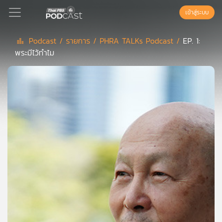
เข้าสู่ระบบ
Podcast /
รายการ /
PHRA TALKs Podcast /
EP. 1:
พระมีไว้ทำไม
Podcast
เพล
ย์
ลิ
สต์
แนะนำ
เพล
ย์
ลิ
สต์
ของ