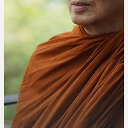
คุณ
เพลง
บทความ
ข่าว
และ
กิจกรรม
เกี่ยว
กับ
เรา