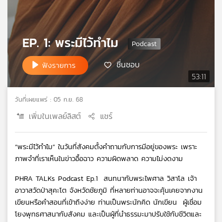
เครือ
ข่าย
วิทยุ
EP. 1: พระมีไว้ทำไม
ไทย
พี
ชื่นชอบ
ฟังรายการ
บี
53:11
เอส
วันที่เผยแพร่ : 05 ก.ย. 68
แผนที่
เพิ่มในเพลย์ลิสต์
แชร์
วิทยุ
เครือ
ข่าย
“พระมีไว้ทำไม” ในวันที่สังคมตั้งคำถามกับการมีอยู่ของพระ เพราะ
ภาพจำที่เราเห็นในข่าวอื้อฉาว ความผิดพลาด ความไม่งดงาม
PHRA TALKs Podcast Ep.1  สนทนากับพระไพศาล วิสาโล เจ้า
อาวาสวัดป่าสุคะโต จังหวัดชัยภูมิ ที่หลายท่านอาจจะคุ้นเคยจากงาน
เขียนหรือคำสอนที่เข้าถึงง่าย ท่านเป็นพระนักคิด นักเขียน  ผู้เชื่อม
โยงพุทธศาสนากับสังคม และเป็นผู้ที่นำธรรมะมาปรับใช้กับชีวิตและ