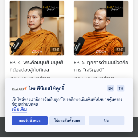
53:11
53:11
EP. 4: พระคือมนุษย์ มนุษย์
EP. 5: ทุกการดำเนินชีวิตคือ
ที่ต้องต้องสู้กับกิเลส
การ “เจริญสติ”
PHRA TALKs Podcast
PHRA TALKs Podcast
ไทยพีบีเอสใช้คุกกี้
EN
TH
ดาวน์โหลด Thai PBS Podcast Application
เว็บไซต์ของเรามีการจัดเก็บคุกกี้ โปรดศึกษาเพิ่มเติมที่นโยบายคุ้มครอง
ตอนที่เกี่ยวข้อง
ข้อมูลส่วนบุคคล
เพิ่มเติม
ยอมรับทั้งหมด
ไม่ยอมรับทั้งหมด
ปิด
Ⓒ 2020 องค์การกระจายเสียงและแพร่ภาพสาธารณะแห่งประเทศไทย