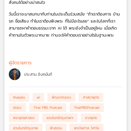
สังคมได้อย่างน่าสนใจ
วันนี้เราจะมาสนทนากับท่านในประเด็นร่วมสมัย “ถ้าเราต้องการ บ้าน 
รถ ชื่อเสียง ทำไมเราต้องฟังพระ ที่ไม่มีอะไรเลย” และในโลกที่เรา
สามารถหาคำตอบธรรมะจาก AI ได้ พระยังจำเป็นอยู่ไหม เมื่อเกิด
คำถามในตัวพระมากมาย ท่านจะให้คำตอบเราอย่างไรในฐานะพระ
ผู้จัดรายการ
ประสาน อิงคนันท์
thaipbs
ai
พัฒนาตนเอง
ศาสนาพุทธ
ธรรมะ
Thai PBS Podcast
ThaiPBSPodcast
พระพุทธศาสนา
สวนโมกข์กรุงเทพฯ
ชาวพุทธ
สวนโมกข์กรุงเทพ
ฟังธรรม
พระไพศาล วิสาโล