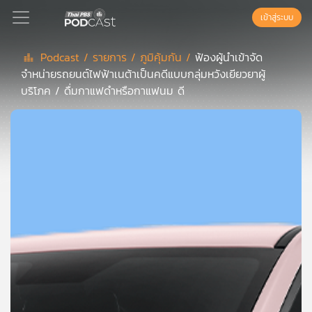
เข้าสู่ระบบ
Podcast /
รายการ /
ภูมิคุ้มกัน /
ฟ้องผู้นำเข้าจัด
จำหน่ายรถยนต์ไฟฟ้าเนต้าเป็นคดีแบบกลุ่มหวังเยียวยาผู้
Podcast
บริโภค / ดื่มกาแฟดำหรือกาแฟนม ดี
เพล
ย์
ลิ
สต์
แนะนำ
เพล
ย์
ลิ
สต์
ของ