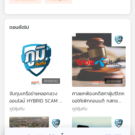
ตอนถัดไป
01:00:02
01:00:02
จับกุมเครือข่ายหลอกลวง
ศาลยกฟ้องคดีสภาผู้บริโภค
ออนไลน์ HYBRID SCAM /
ขอให้เพิกถอนมติ กสทช.
ซุปเนื้อสัตว์มักมีสารก่อ
รับทราบการควบรวมทรู-ดี
ภูมิคุ้มกัน
ภูมิคุ้มกัน
มะเร็งจริงหรือ
แทค / แค่บีบสิวทำให้เสี่ยง
ตายเชียวหรือ