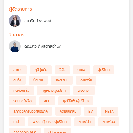
ผู้จัดรายการ
ชนาธิป ไพรพงค์
วิทยากร
ดร.แก้ว กังสดาลอำไพ
อาหาร
ภูมิคุ้มกัน
วิจัย
กาแฟ
ผู้บริโภค
สินค้า
ซื้อขาย
ร้องเรียน
คาเฟอีน
คิดก่อนเชื่อ
กฎหมายผู้บริโภค
พิษวิทยา
รถยนต์ไฟฟ้า
สคบ.
มูลนิธิเพื่อผู้บริโภค
สภาองค์กรของผู้บริโภค
คดีแบบกลุ่ม
EV
NETA
เนต้า
พ.ร.บ. คุ้มครองผู้บริโภค
กาแฟดำ
กาแฟนม
กรดคลอโรเจนิก
chlorogenic