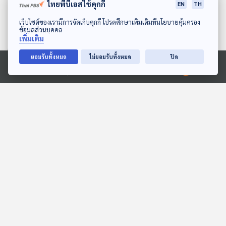
ไทยพีบีเอสใช้คุกกี้
EN
TH
ดาวน์โหลด Thai PBS Podcast Application
เว็บไซต์ของเรามีการจัดเก็บคุกกี้ โปรดศึกษาเพิ่มเติมที่นโยบายคุ้มครอง
ข้อมูลส่วนบุคคล
เพิ่มเติม
01:00:02
01:00:02
ยอมรับทั้งหมด
ไม่ยอมรับทั้งหมด
ปิด
ร้องเรียนหมู่บ้านจัดสรรขาย
ผลวิจัยรถยนต์ไฟฟ้าในไทย
Ⓒ 2020 องค์การกระจายเสียงและแพร่ภาพสาธารณะแห่งประเทศไทย
บ้านไม่เป็นไปตามโฆษณา
/ กินสารต้านอนุมูลอิสระ
จัดตั้งนิติบุคคลไม่ได้ /
เบต้าแคโรทีน มากเกินมี
ภูมิคุ้มกัน
ภูมิคุ้มกัน
เตือนภัย ถูกนำบัญชี
ปัญหาหรือไม่
ธนาคารไปใช้โอนเงินเป็น
บัญชีม้าโดยไม่ยินยอม ถูก
ตอนที่เกี่ยวข้อง
อายัดบัญชี / ทางสายกลาง
สำคัญยิ่งต่อสุขภาพ กินวิ
ตมินมากไปก็ไม่ดี