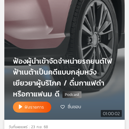
เครือ
ข่าย
วิทยุ
ไทย
พี
บี
เอส
ฟ้องผู้นำเข้าจัดจำหน่ายรถยนต์ไฟ
แผนที่
ฟ้าเนต้าเป็นคดีแบบกลุ่มหวัง
วิทยุ
เครือ
เยียวยาผู้บริโภค / ดื่มกาแฟดำ
ข่าย
หรือกาแฟนม ดี
ชื่นชอบ
ฟังรายการ
01:00:02
วันที่เผยแพร่ : 23 ก.ย. 68