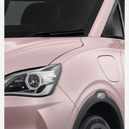
คุณ
เพลง
บทความ
ข่าว
และ
กิจกรรม
เกี่ยว
กับ
เรา