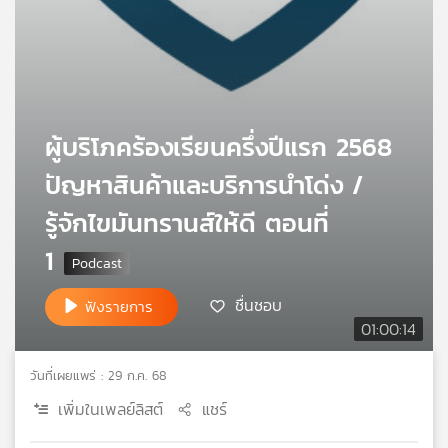
เครือ
ข่าย
วิทยุ
ไทย
พี
บี
ผู้บริโภคร้องเรียนครึ่งปีแรก 2568
เอส
ปัญหาสินค้าและบริการนำโด่ง /
รู้จักไขมันทรานส์ให้ดี ตอนที่
แผนที่
วิทยุ
1
เครือ
ข่าย
ชื่นชอบ
ฟังรายการ
01:00:14
วันที่เผยแพร่ : 29 ก.ค. 68
เพิ่มในเพลย์ลิสต์
แชร์