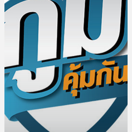
คุณ
เพลง
บทความ
ข่าว
และ
กิจกรรม
เกี่ยว
กับ
เรา