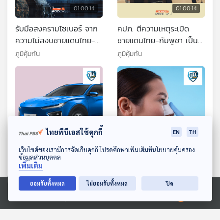
01:00:14
01:00:14
รับมือสงครามไซเบอร์ จาก
คปภ. ตีความเหตุระเบิด
ความไม่สงบชายแดนไทย-
ชายแดนไทย-กัมพูชา เป็น
กัมพูชา และแก๊งคอล
เหตุปะทะ ไม่ใช่สงคราม
ภูมิคุ้มกัน
ภูมิคุ้มกัน
เซนเตอร์ / รู้จักไขมัน
“บริษัทประกัน” ต้องจ่าย
ทรานส์ให้ดี ตอนที่ 2
สินไหมทดแทน / กิน
แอปเปิลวันละผลช่วยให้ห่าง
ไกลหมอ จริงเหรอ
ไทยพีบีเอสใช้คุกกี้
EN
TH
01:00:14
01:00:14
ดาวน์โหลด Thai PBS Podcast Application
เว็บไซต์ของเรามีการจัดเก็บคุกกี้ โปรดศึกษาเพิ่มเติมที่นโยบายคุ้มครอง
ข้อมูลส่วนบุคคล
คืบหน้าแก้ปัญหารถยนต์
เสริมจมูกแล้วเกิดปัญหาจึง
เพิ่มเติม
NETA ในไทย และความเห็น
ไปร้องเรียน สบส. สคบ.
ยอมรับทั้งหมด
ไม่ยอมรับทั้งหมด
ปิด
ผู้ใช้รถหลังบริษัทแม่ที่จีนส่ง
กลับถูกคลินิกฟ้องหมิ่น
ภูมิคุ้มกัน
ภูมิคุ้มกัน
สัญญาณฟื้นตัว / เครื่องไล่
ประมาท / ไม่ใส่รองเท้าบน
Ⓒ 2020 องค์การกระจายเสียงและแพร่ภาพสาธารณะแห่งประเทศไทย
หนูและแมลงด้วยคลื่นเสียง
พื้นปูกระเบื้องหรือหินอ่อน