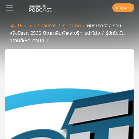
เข้าสู่ระบบ
Podcast /
รายการ /
ภูมิคุ้มกัน /
ผู้บริโภคร้องเรียน
ครึ่งปีแรก 2568 ปัญหาสินค้าและบริการนำโด่ง / รู้จักไขมัน
Podcast
ทรานส์ให้ดี ตอนที่ 1
เพล
ย์
ลิ
สต์
แนะนำ
เพล
ย์
ลิ
สต์
ของ