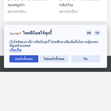
ของหนูเภา
กลับบ้าน
หูยาวเล่าเรื่อง
หูยาวเล่าเรื่อง
ตอนที่เกี่ยวข้อง
ไทยพีบีเอสใช้คุกกี้
EN
TH
ดาวน์โหลด Thai PBS Podcast Application
เว็บไซต์ของเรามีการจัดเก็บคุกกี้ โปรดศึกษาเพิ่มเติมที่นโยบายคุ้มครอง
ข้อมูลส่วนบุคคล
เพิ่มเติม
ยอมรับทั้งหมด
ไม่ยอมรับทั้งหมด
ปิด
Ⓒ 2020 องค์การกระจายเสียงและแพร่ภาพสาธารณะแห่งประเทศไทย
07:56
07:56
EP. 7: ล่องไพร เมืองลับแล
EP. 2013: ชุดเกราะ...ของพี่
จระเข้
ห้องสมุดหลังไมค์
พระอาทิตย์ยิ้มแฉ่ง