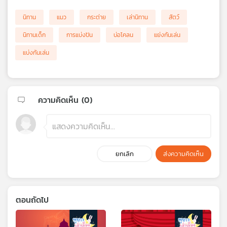
นิทาน
แมว
กระต่าย
เล่านิทาน
สัตว์
นิทานเด็ก
การแบ่งปัน
บ่อโคลน
แย่งกันเล่น
แบ่งกันเล่น
ความคิดเห็น (
0
)
ยกเลิก
ส่งความคิดเห็น
ตอนถัดไป