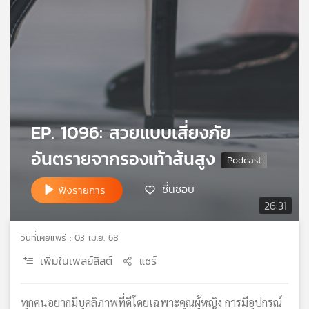
เครือ
ข่าย
วิทยุ
ไทย
พี
บี
เอส
EP. 1096: สวยแบบเสี่ยงภัย
อันตรายจากรองเท้าส้นสูง
แผนที่
วิทยุ
เครือ
ชื่นชอบ
ฟังรายการ
ข่าย
26:31
วันที่เผยแพร่ : 03 เม.ย. 68
เพิ่มในเพลย์ลิสต์
แชร์
ทุกคนอยากมีบุคลิภาพที่ดีโดยเฉพาะคุณผู้หญิง การมีอุปกรณ์