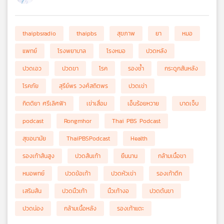
thaipbsradio
thaipbs
สุขภาพ
ยา
หมอ
แพทย์
โรงพยาบาล
โรงหมอ
ปวดหลัง
ปวดเอว
ปวดขา
โรค
รองช้ำ
กระดูกสันหลัง
โรคภัย
สุรีย์พร วงศ์สถิตพร
ปวดเข่า
กิตติยา ศรีเลิศฟ้า
เข่าเสื่อม
เอ็นร้อยหวาย
บาดเจ็บ
podcast
Rongmhor
Thai PBS Podcast
สุขอนามัย
ThaiPBSPodcast
Health
รองเท้าส้นสูง
ปวดส้นเท้า
ยืนนาน
กล้ามเนื้อขา
หมอพทย์
ปวดข้อเท้า
ปวดหัวเข่า
รองเท้าตึก
เสริมส้น
ปวดนิ้วเท้า
นิ้วเท้างอ
ปวดต้นขา
ปวดน่อง
กล้ามเนื้อหลัง
รองเท้าแตะ