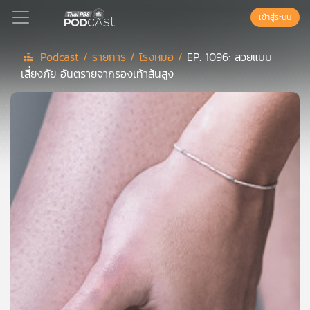
เข้าสู่ระบบ
Podcast /
รายการ /
โรงหมอ /
EP. 1096: สวยแบบ
เสี่ยงภัย อันตรายจากรองเท้าส้นสูง
Podcast
เพล
ย์
ลิ
สต์
แนะนำ
เพล
ย์
ลิ
สต์
ของ