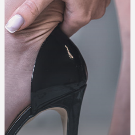
คุณ
เพลง
บทความ
ข่าว
และ
กิจกรรม
เกี่ยว
กับ
เรา