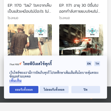
EP. 1170: "ไลม์" โรคจากเห็บ
EP. 1171: อายุ 30 ปีขึ้นไป
เป็นแล้วเหมือนไม่มีอะไร ไม่
ออกกำลังกายแบบไหนไม่
รักษาเสี่ยงตายได้
ทำลายกระดูก ข้อต่อ และ
โรงหมอ
โรงหมอ
กล้ามเนื้อ
ไทยพีบีเอสใช้คุกกี้
29:24
29:24
EN
TH
ดาวน์โหลด Thai PBS Podcast Application
เว็บไซต์ของเรามีการจัดเก็บคุกกี้ โปรดศึกษาเพิ่มเติมที่นโยบายคุ้มครอง
EP. 1172: อยากเที่ยวต้องได้
EP. 1173: ป่วยและเจ็บแบบ
ข้อมูลส่วนบุคคล
เที่ยว เตรียมตัวอย่างไรเมื่อ
ไหนที่เรียกว่า ภาวะฉุกเฉิน
เพิ่มเติม
พาคนสูงวัยไปเที่ยวด้วย
โรงหมอ
โรงหมอ
ยอมรับทั้งหมด
ไม่ยอมรับทั้งหมด
ปิด
Ⓒ 2020 องค์การกระจายเสียงและแพร่ภาพสาธารณะแห่งประเทศไทย
ตอนที่เกี่ยวข้อง