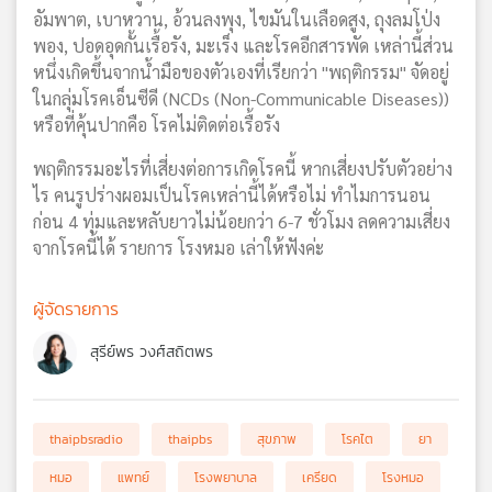
อัมพาต, เบาหวาน, อ้วนลงพุง, ไขมันในเลือดสูง, ถุงลมโป่ง
พอง, ปอดอุดกั้นเรื้อรัง, มะเร็ง และโรคอีกสารพัด เหล่านี้ส่วน
หนึ่งเกิดขึ้นจากน้ำมือของตัวเองที่เรียกว่า "พฤติกรรม" จัดอยู่
ในกลุ่มโรคเอ็นซีดี (NCDs (Non-Communicable Diseases))
หรือที่คุ้นปากคือ โรคไม่ติดต่อเรื้อรัง
พฤติกรรมอะไรที่เสี่ยงต่อการเกิดโรคนี้ หากเสี่ยงปรับตัวอย่าง
ไร คนรูปร่างผอมเป็นโรคเหล่านี้ได้หรือไม่ ทำไมการนอน
ก่อน 4 ทุ่มและหลับยาวไม่น้อยกว่า 6-7 ชั่วโมง ลดความเสี่ยง
จากโรคนี้ได้ รายการ โรงหมอ เล่าให้ฟังค่ะ
ผู้จัดรายการ
สุรีย์พร วงศ์สถิตพร
thaipbsradio
thaipbs
สุขภาพ
โรคไต
ยา
หมอ
แพทย์
โรงพยาบาล
เครียด
โรงหมอ