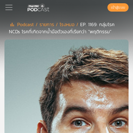
เข้าสู่ระบบ
Podcast /
รายการ /
โรงหมอ /
EP. 1169: กลุ่มโรค
NCDs โรคที่เกิดจากน้ำมือตัวเองที่เรียกว่า "พฤติกรรม"
Podcast
เพล
ย์
ลิ
สต์
แนะนำ
เพล
ย์
ลิ
สต์
ของ