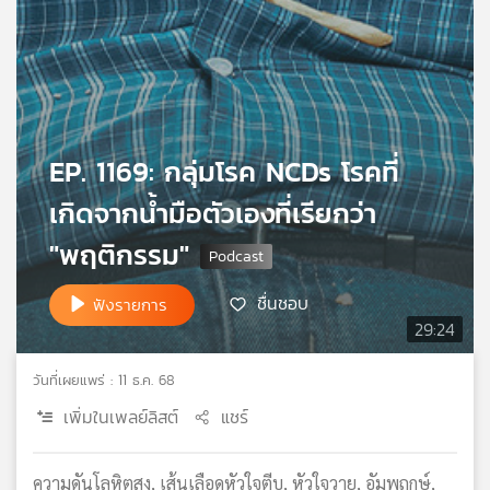
เครือ
ข่าย
วิทยุ
ไทย
พี
บี
EP. 1169: กลุ่มโรค NCDs โรคที่
เอส
เกิดจากน้ำมือตัวเองที่เรียกว่า
"พฤติกรรม"
แผนที่
วิทยุ
เครือ
ชื่นชอบ
ฟังรายการ
ข่าย
29:24
วันที่เผยแพร่ : 11 ธ.ค. 68
เพิ่มในเพลย์ลิสต์
แชร์
ความดันโลหิตสูง, เส้นเลือดหัวใจตีบ, หัวใจวาย, อัมพฤกษ์,