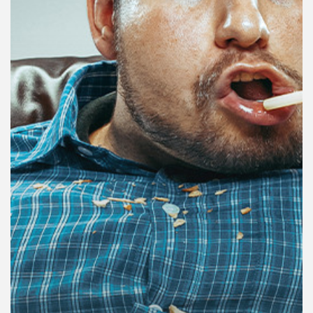
คุณ
เพลง
บทความ
ข่าว
และ
กิจกรรม
เกี่ยว
กับ
เรา