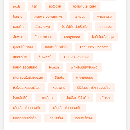
ncds
โรค
หัวใจวาย
ความดันโลหิตสูง
โรคภัย
สุรีย์พร วงศ์สถิตพร
โรคอ้วน
พฤติกรรม
นอนดึก
อ้วนลงพุง
โรคไม่ติดต่อเรื้อรัง
podcast
อัมพาต
โรคเบาหวาน
Rongmhor
ไขมันในเลือดสูง
ถุงลมโป่งพอง
หลอดเลือดหัวใจ
Thai PBS Podcast
สุขอนามัย
อัมพฤกษ์
ThaiPBSPodcast
หลอดเลือดสมอง
Health
พักผ่อนไม่เพียงพอ
เส้นเลือดในสมองแตก
Stroke
พักผ่อนน้อย
หัวใจและหลอดเลือด
หมอพทย์
นิธิวัฒน์ ศรีกาญจนวัชร
โรคเอ็นซีดี
ขาดเลือด
เส้นเลือดหัวใจตีบ
สโตรก
เส้นเลือดในสมองตีบ
เส้นเลือดในสมองตัน
ปอดอุดกั้นเรื้อรัง
โรค มะเร็ง
โรคไตเรื้อรัง