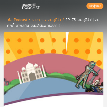
เข้าสู่ระบบ
Podcast /
รายการ /
สมมุติว่า /
EP. 75: สมมุติว่า! | สม
ศักดิ์ เทพสุทิน ชนะวีโต้แพทยสภา !!
Podcast
เพล
ย์
ลิ
สต์
แนะนำ
เพล
ย์
ลิ
สต์
ของ