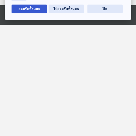
ตอนที่เกี่ยวข้อง
ยอมรับทั้งหมด
ไม่ยอมรับทั้งหมด
ปิด
Ⓒ 2020 องค์การกระจายเสียงและแพร่ภาพสาธารณะแห่งประเทศไทย
01:02:11
01:02:11
EP. 729: ไม่ได้ทำพินัยกรรม
EP. 112: มรสุมรุมเร้า
เอาไว้ เมื่อตายไปแล้วมรดก
"ป.ป.ช." จับตา "ฟื้นความ
จะตกเป็นของใคร ?
เชื่อมั่น" ?
เศรษฐกิจติดบ้าน
ตอบโจทย์