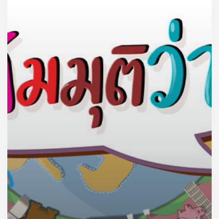
คุณ
เพลง
บทความ
ข่าว
และ
กิจกรรม
เกี่ยว
กับ
เรา