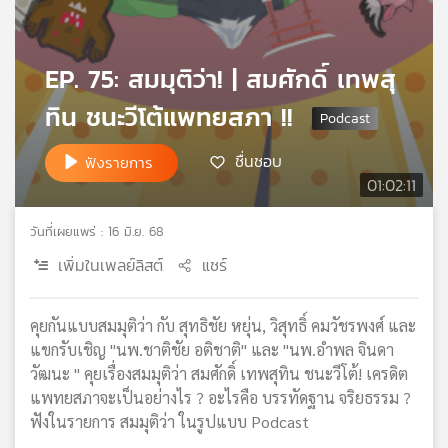
เครือ
ข่าย
วิทยุ
EP. 75: สมมุติว่า! | สมศักดิ์ เทพสุ
ไทย
ทิน ชนะวีโต้แพทยสภา !!
พี
บี
เอส
ชื่นชอบ
ฟังรายการ
01:02:11
แผนที่
วันที่เผยแพร่ : 16 มิ.ย. 68
วิทยุ
เพิ่มในเพลย์ลิสต์
แชร์
เครือ
ข่าย
คุยกันแบบสมมุติว่า กับ สุทธิชัย หยุ่น, วิสุทธิ์ คมวัชรพงศ์ และ
แขกรับเชิญ "นพ.ชาติชัย อติชาติ" และ "นพ.อำพล จินดา
วัฒนะ " คุยเรื่องสมมุติว่า สมศักดิ์ เทพสุทิน ชนะวีโต้! เครดิต
แพทยสภาจะเป็นอย่างไร ? อะไรคือ บรรทัดฐาน จริยธรรม ?
ฟังในรายการ สมมุติว่า ในรูปแบบ Podcast