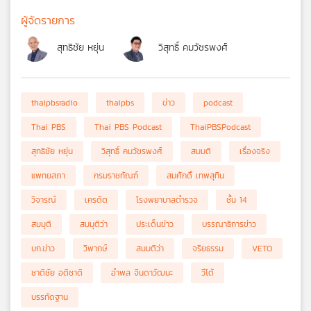
ผู้จัดรายการ
สุทธิชัย หยุ่น
วิสุทธิ์ คมวัชรพงศ์
thaipbsradio
thaipbs
ข่าว
podcast
Thai PBS
Thai PBS Podcast
ThaiPBSPodcast
สุทธิชัย หยุ่น
วิสุทธิ์ คมวัชรพงศ์
สมมติ
เรื่องจริง
แพทยสภา
กรมราชทัณฑ์
สมศักดิ์ เทพสุทิน
วิจารณ์
เครดิต
โรงพยาบาลตำรวจ
ชั้น 14
สมมุติ
สมมุติว่า
ประเด็นข่าว
บรรณาธิการข่าว
บก.ข่าว
วิพากษ์
สมมติว่า
จริยธรรม
VETO
ชาติชัย อติชาติ
อำพล จินดาวัฒนะ
วีโต้
บรรทัดฐาน