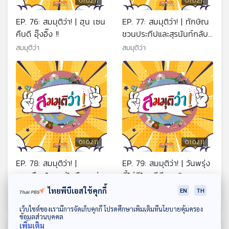
01:02:11
01:02:11
EP. 76: สมมุติว่า! | ฮุน เซน
EP. 77: สมมุติว่า! | ทักษิณ
คืนดี อุ๊งอิ๊ง !!
ชวนประทีปและสุรนันท์กลับ
ไปช่วยกอบกู้พรรคเพื่อไทย
สมมุติว่า
สมมุติว่า
01:02:11
01:02:11
EP. 78: สมมุติว่า! |
EP. 79: สมมุติว่า! | วันพรุ่ง
การเมืองไทยอยู่ในมือคนรุ่น
นี้ไม่มีไทยพีบีเอส !!
ใหม่
สมมุติว่า
สมมุติว่า
ไทยพีบีเอสใช้คุกกี้
EN
TH
ดาวน์โหลด Thai PBS Podcast Application
เว็บไซต์ของเรามีการจัดเก็บคุกกี้ โปรดศึกษาเพิ่มเติมที่นโยบายคุ้มครอง
ข้อมูลส่วนบุคคล
เพิ่มเติม