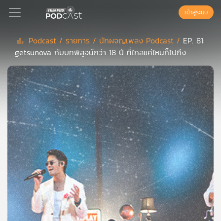
เข้าสู่ระบบ
Podcast /
รายการ /
นักผจญเพลง Podcast /
EP. 81:
getsunova กับบทพิสูจน์กว่า 18 ปี ที่ไกลแค่ไหนก็ไปถึง
Podcast
เพล
ย์
ลิ
สต์
แนะนำ
เพล
ย์
ลิ
สต์
ของ