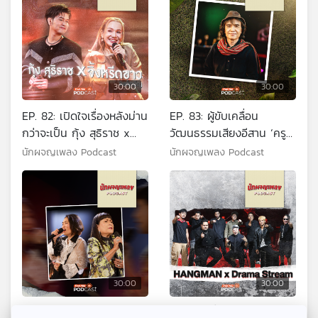
30:00
30:00
EP. 82: เปิดใจเรื่องหลังม่าน
EP. 83: ผู้ขับเคลื่อน
กว่าจะเป็น กุ้ง สุธิราช x
วัฒนธรรมเสียงอีสาน ‘ครู
จิ้งหรีดขาว วงศ์เทวัญ
สลา คุณวุฒิ’
นักผจญเพลง Podcast
นักผจญเพลง Podcast
30:00
30:00
EP. 84: แม่เม้า ลูกแหม่ม
EP. 85: เรื่องเล่าของตำนาน