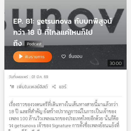
เครือ
ข่าย
EP. 81: getsunova กับบทพิสูจน์
วิทยุ
ไทย
กว่า 18 ปี ที่ไกลแค่ไหนก็ไป
พี
บี
ถึง
เอส
ชื่นชอบ
ฟังรายการ
30:00
แผนที่
วิทยุ
วันที่เผยแพร่ : 01 มี.ค. 69
เครือ
ข่าย
เพิ่มในเพลย์ลิสต์
แชร์
เรื่องราวของวงดนตรีที่เดินทางในเส้นทางสายนี้มาแล้วกว่า
18 ปี และที่สำคัญ ยังสร้างปรากฏการณ์ในการเป็นเจ้าของ
เพลง 100 ล้านวิวเพลงแรกของประเทศไทยอีกด้วย นั่นก็คือ
วง getsunova เจ้าของ Signature การตั้งชื่อเพลงย้อนแย้งที่