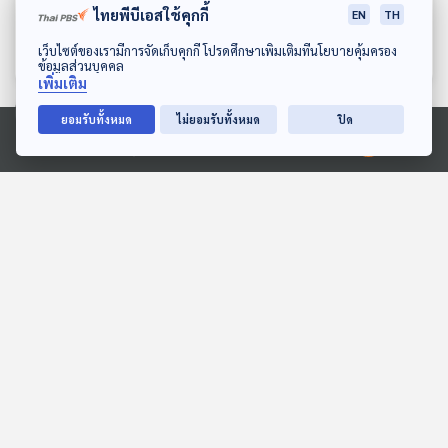
กับเรื่องเล่าหลังไมค์ของ
2 วงร็อกยุค 2000
ไทยพีบีเอสใช้คุกกี้
EN
TH
ครอบครัวศิลปิน
HANGMAN x Drama
นักผจญเพลง Podcast
นักผจญเพลง Podcast
ดาวน์โหลด Thai PBS Podcast Application
เว็บไซต์ของเรามีการจัดเก็บคุกกี้ โปรดศึกษาเพิ่มเติมที่นโยบายคุ้มครอง
Stream
ข้อมูลส่วนบุคคล
เพิ่มเติม
ยอมรับทั้งหมด
ไม่ยอมรับทั้งหมด
ปิด
ตอนที่เกี่ยวข้อง
Ⓒ 2020 องค์การกระจายเสียงและแพร่ภาพสาธารณะแห่งประเทศไทย
30:00
30:00
Sci & Tech Movie | ศึก
EP. 96: เดินทางข้างใน - มิ้
สองขั้ว Steve Jobs vs Bill
นท์ I Roam Alone
Gates ศาสดาแห่ง
Sci & Tech Movie
Made My Day วันนี้ดีที่สุด
นวัตกรรมปะทะเทพกลยุทธ์