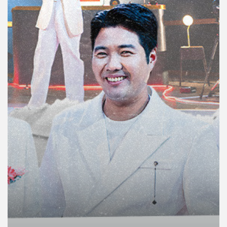
คุณ
เพลง
บทความ
ข่าว
และ
กิจกรรม
เกี่ยว
กับ
เรา