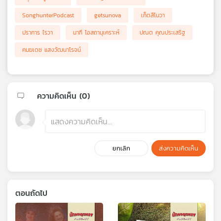
SonghunterPodcast
getsunova
เก็ตสึโนวา
ปราการ ไรวา
นาฑี โอสถานุเคราะห์
ปณต คุณประเสริฐ
คมฆเดช แสงวัฒนาโรจน์
ความคิดเห็น (
0
)
ยกเลิก
ส่งความคิดเห็น
ตอนถัดไป