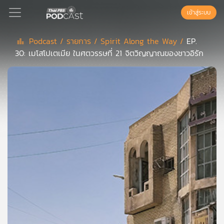
เข้าสู่ระบบ
Podcast /
รายการ /
Spirit Along the Way /
EP.
30: เมโสโปเตเมีย ในศตวรรษที่ 21 จิตวิญญาณของชาวอิรัก
Podcast
เพล
ย์
ลิ
สต์
แนะนำ
เพล
ย์
ลิ
สต์
ของ