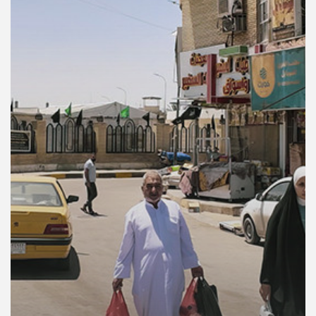
คุณ
เพลง
บทความ
ข่าว
และ
กิจกรรม
เกี่ยว
กับ
เรา