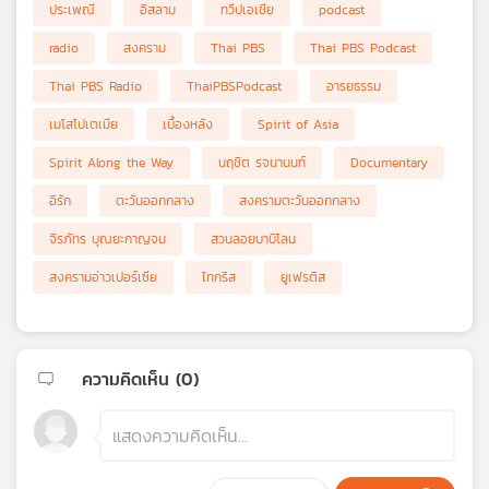
ประเพณี
อิสลาม
ทวีปเอเชีย
podcast
radio
สงคราม
Thai PBS
Thai PBS Podcast
Thai PBS Radio
ThaiPBSPodcast
อารยธรรม
เมโสโปเตเมีย
เบื้องหลัง
Spirit of Asia
Spirit Along the Way
นฤชิต รจนานนท์
Documentary
อิรัก
ตะวันออกกลาง
สงครามตะวันออกกลาง
จิรภัทร บุณยะกาญจน
สวนลอยบาบิโลน
สงครามอ่าวเปอร์เซีย
ไทกริส
ยูเฟรติส
ความคิดเห็น (
0
)