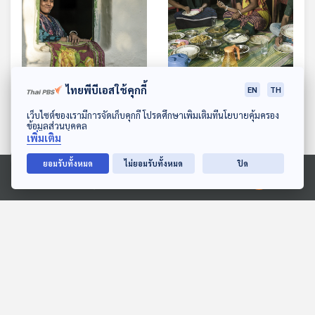
32:03
32:03
ไทยพีบีเอสใช้คุกกี้
EN
TH
EP. 33: ตรีปุระกับพิธี
EP. 34: บันทึกรสแห่ง
ดาวน์โหลด Thai PBS Podcast Application
เว็บไซต์ของเรามีการจัดเก็บคุกกี้ โปรดศึกษาเพิ่มเติมที่นโยบายคุ้มครอง
แต่งงานสุดขอบแดนอินเดีย
บังกลาเทศ
ข้อมูลส่วนบุคคล
- บังกลาเทศ
Spirit Along the Way
Spirit Along the Way
เพิ่มเติม
ยอมรับทั้งหมด
ไม่ยอมรับทั้งหมด
ปิด
Ⓒ 2020 องค์การกระจายเสียงและแพร่ภาพสาธารณะแห่งประเทศไทย
ตอนที่เกี่ยวข้อง