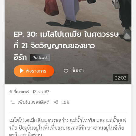
เครือ
ข่าย
วิทยุ
ไทย
EP. 30: เมโสโปเตเมีย ในศตวรรษ
พี
บี
ที่ 21 จิตวิญญาณของชาว
เอส
อิรัก
แผนที่
ชื่นชอบ
ฟังรายการ
วิทยุ
32:03
เครือ
ข่าย
วันที่เผยแพร่ : 12 ธ.ค. 67
เพิ่มในเพลย์ลิสต์
แชร์
เมโสโปเตเมีย ดินแดนระหว่าง แม่น้ำไทกริส และ แม่น้ำยูเฟ
รติส ปัจจุบันอยู่ในพื้นที่ของประเทศอิรัก บางส่วนอยู่ในซีเรีย
ตุรกี และ อิหร่าน