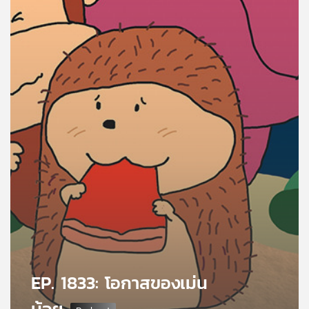
คุณ
เพลง
บทความ
ข่าว
และ
กิจกรรม
เกี่ยว
กับ
เรา
EP. 1833: โอกาสของเม่น
น้อย