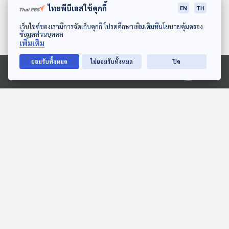
ไทยพีบีเอสใช้คุกกี้
EN
TH
ดาวน์โหลด Thai PBS Podcast Application
เว็บไซต์ของเรามีการจัดเก็บคุกกี้ โปรดศึกษาเพิ่มเติมที่นโยบายคุ้มครอง
ข้อมูลส่วนบุคคล
เพิ่มเติม
ยอมรับทั้งหมด
ไม่ยอมรับทั้งหมด
ปิด
27:29
27:29
Ⓒ 2020 องค์การกระจายเสียงและแพร่ภาพสาธารณะแห่งประเทศไทย
EP. 1981: แผงคอเจ้าป่า สี
EP. 2070: ปลาทู นินจาแห่ง
อ่อนหรือสีเข้ม เจ๋งสุด
ท้องทะเล
พระอาทิตย์ยิ้มแฉ่ง
พระอาทิตย์ยิ้มแฉ่ง
27:29
27:29