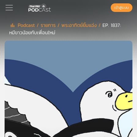
เข้าสู่ระบบ
Podcast /
รายการ /
พระอาทิตย์ยิ้มแฉ่ง /
EP. 1837:
หมีขาวน้อยกับเพื่อนใหม่
Podcast
เพล
ย์
ลิ
สต์
แนะนำ
เพล
ย์
ลิ
สต์
ของ