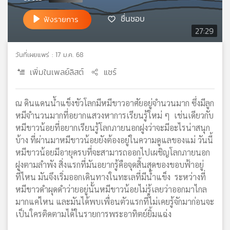
เครือ
ชื่นชอบ
ฟังรายการ
ข่าย
27:29
วิทยุ
ไทย
วันที่เผยแพร่ : 17 ม.ค. 68
พี
บี
เพิ่มในเพลย์ลิสต์
แชร์
เอส
ณ ดินแดนน้ำแข็งขัวโลกมีหมีขาวอาศัยอยู่จำนวนมาก ซึ่งมีลูก
หมีจำนวนมากที่อยากแสวงหาการเรียนรู้ใหม่ ๆ เช่นเดียวกับ
แผนที่
หมีขาวน้อยที่อยากเรียนรู้โลกภายนอกฝูงว่าจะมีอะไรน่าสนุก
วิทยุ
บ้าง ที่ผ่านมาหมีขาวน้อยยังต้องอยู่ในความดูแลของแม่ วันนี้
เครือ
ข่าย
หมีขาวน้อยมีอายุครบที่จะสามารถออกไปเผชิญโลกภายนอก
ฝูงตามลำพัง สิ่งแรกที่มันอยากรู้คือจุดสิ้นสุดของขอบฟ้าอยู่
ที่ไหน มันจึงเริ่มออกเดินทางในทะเลที่มีน้ำแข็ง ระหว่างที่
หมีขาวดำผุดดำว่ายอยู่นั้นหมีขาวน้อยไม่รู้เลยว่าออกมาไกล
มากแค่ไหน และมันได้พบเพื่อนตัวแรกที่ไม่เคยรู้จักมาก่อนจะ
เป็นใครติดตามได้ในรายการพระอาทิตย์ยิ้มแฉ่ง