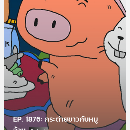
คุณ
เพลง
บทความ
ข่าว
และ
กิจกรรม
เกี่ยว
กับ
เรา
EP. 1876: กระต่ายขาวกับหมู
อ้วน