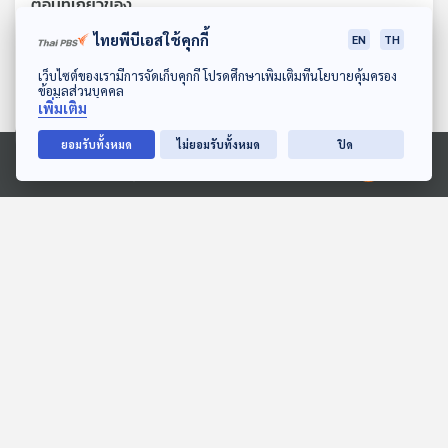
ตอนที่เกี่ยวข้อง
ไทยพีบีเอสใช้คุกกี้
EN
TH
ดาวน์โหลด Thai PBS Podcast Application
เว็บไซต์ของเรามีการจัดเก็บคุกกี้ โปรดศึกษาเพิ่มเติมที่นโยบายคุ้มครอง
ข้อมูลส่วนบุคคล
เพิ่มเติม
ยอมรับทั้งหมด
ไม่ยอมรับทั้งหมด
ปิด
Ⓒ 2020 องค์การกระจายเสียงและแพร่ภาพสาธารณะแห่งประเทศไทย
27:57
27:57
EP. 134: ปุณณดา ลิ้มสิริ
EP. 141: Ananya
วัฒนพงศ์ | รอบ 10.00 |
Limpeeticharoenchot |
วันเด็ก 2569
รอบ 11.00 | วันเด็ก 2569
Podcaster ตัวน้อย
Podcaster ตัวน้อย