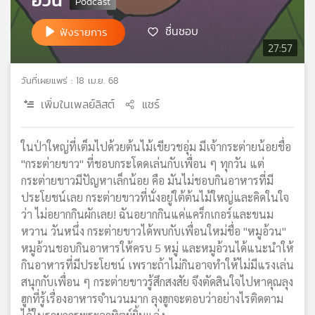
เครือ
ชื่นชอบ
ข่าย
ฟังรายการ
วิทยุ
27:57
ไทย
พี
วันที่เผยแพร่ : 18 เม.ย. 68
บี
เพิ่มในเพลย์ลิสต์
แชร์
เอส
ในป่าใหญ่ที่เต็มไปด้วยต้นไม้เขียวชอุ่ม มีเจ้ากระต่ายน้อยชื่อ
แผนที่
"กระต่ายขาว" ที่ชอบกระโดดเล่นกับเพื่อน ๆ ทุกวัน แต่
วิทยุ
กระต่ายขาวมีปัญหาเล็กน้อย คือ มันไม่ชอบกินอาหารที่มี
เครือ
ประโยชน์เลย กระต่ายขาวที่นั่งอยู่ใต้ต้นไม้ใหญ่และคิดในใจ
ข่าย
ว่า ไม่อยากกินผักเลย! ฉันอยากกินแค่แคร็กเกอร์และขนม
หวาน วันหนึ่ง กระต่ายขาวได้พบกับเพื่อนใหม่ชื่อ "หมูอ้วน"
หมูอ้วนชอบกินอาหารให้ครบ 5 หมู่ และหมูอ้วนได้แนะนำให้
กินอาหารที่มีประโยชน์ เพราะถ้าไม่กินอาจทำให้ไม่มีแรงเล่น
สนุกกับเพื่อน ๆ กระต่ายขาวรู้สึกสงสัย จึงตัดสินใจไปหาคุณลุง
ฮูกที่รู้เรื่องอาหารจำนวนมาก ลุงฮูกจะตอบว่าอย่างไรติดตาม