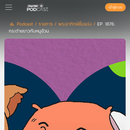
เข้าสู่ระบบ
Podcast /
รายการ /
พระอาทิตย์ยิ้มแฉ่ง /
EP. 1876:
กระต่ายขาวกับหมูอ้วน
Podcast
เพล
ย์
ลิ
สต์
แนะนำ
เพล
ย์
ลิ
สต์
ของ