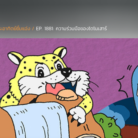
ะอาทิตย์ยิ้มแฉ่ง /
EP. 1881: ความร่วมมือของไดโนเสาร์