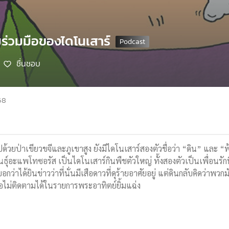
มร่วมมือของไดโนเสาร์
ชื่นชอบ
68
ปด้วยป่าเขียวขจีและภูเขาสูง ยังมีไดโนเสาร์สองตัวชื่อว่า “ดิน” และ 
นธุ์อะแพโทซอรัส เป็นไดโนเสาร์กินพืชตัวใหญ่ ทั้งสองตัวเป็นเพื่อนร
กว่าได้ยินข่าวว่าที่นั่นมีเสือดาวที่ดุร้ายอาศัยอยู่ แต่ดินกลับคิดว่า
อไม่ติดตามได้ในรายการพระอาทิตย์ยิ้มแฉ่ง