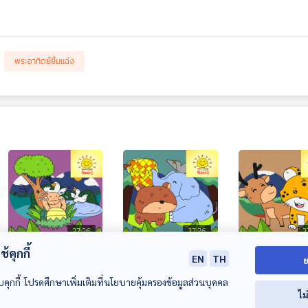
พระอาทิตย์ยิ้มแฉ่ง
27:26
27:26
2
้คุกกี้
EP. 1883: เต่าน้อยผู้
EP. 1884: สามัคคีคือ
EP. 1885: ชีต้าร
EN
TH
ย
กล้า
พลัง
กวางน้อย
บคุกกี้ โปรดศึกษาเพิ่มเติมที่นโยบายคุ้มครองข้อมูลส่วนบุคคล
พระอาทิตย์ยิ้มแฉ่ง
พระอาทิตย์ยิ้มแฉ่ง
พระอาทิตย์ยิ้มแฉ่ง
ไม