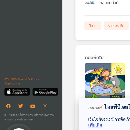
กลุ่มคนตัวดี
นิทาน
รายการเด็ก
ตอนถัดไป
ดาวน์โหลด Thai PBS Podcast
Application
27:26
ไทยพีบีเอสใช
EP. 1882: การสูญ
Ⓒ 2020 องค์การกระจายเสียงและแพร่ภาพ
เสียของตุ่นน้อย
เว็บไซต์ของเรามีการจัดเก็
สาธารณะแห่งประเทศไทย
พระอาทิตย์ยิ้มแฉ่ง
เพิ่มเติม