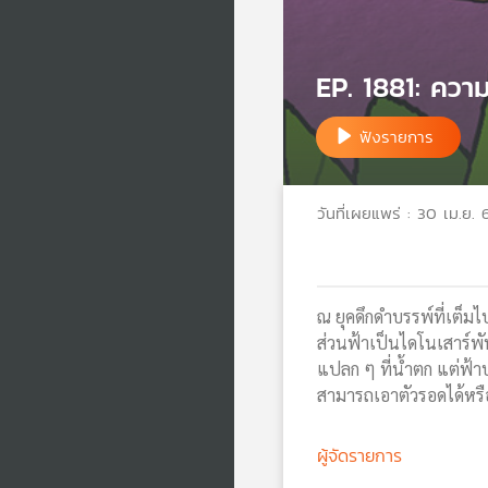
EP. 1881: ควา
ฟังรายการ
วันที่เผยแพร่ : 30 เม.ย. 
ณ ยุคดึกดำบรรพ์ที่เต็มไ
ส่วนฟ้าเป็นไดโนเสาร์พั
แปลก ๆ ที่น้ำตก แต่ฟ้าบอ
สามารถเอาตัวรอดได้หรื
ผู้จัดรายการ