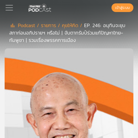
เข้าสู่ระบบ
Podcast /
รายการ /
คุยให้คิด /
EP. 246: อนุทินจะยุบ
สภาก่อนอภิปรายฯ หรือไม่ | จับตาทรัมป์ร่วมแก้ปัญหาไทย-
Podcast
กัมพูชา | รวมเรื่องพรรคการเมือง
เพล
ย์
ลิ
สต์
แนะนำ
เพล
ย์
ลิ
สต์
ของ