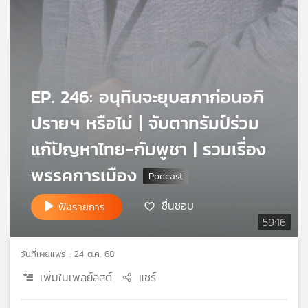
เครือ
ข่าย
วิทยุ
ไทย
พี
บี
EP. 246: อนุทินจะยุบสภาก่อนอภิ
เอส
ปรายฯ หรือไม่ | จับตาทรัมป์ร่วม
แก้ปัญหาไทย-กัมพูชา | รวมเรื่อง
แผนที่
พรรคการเมือง
วิทยุ
เครือ
ข่าย
ชื่นชอบ
ฟังรายการ
59:16
วันที่เผยแพร่ : 24 ต.ค. 68
เพิ่มในเพลย์ลิสต์
แชร์