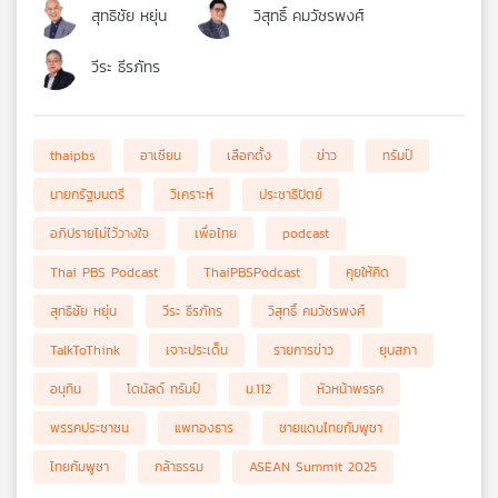
สุทธิชัย หยุ่น
วิสุทธิ์ คมวัชรพงศ์
วีระ ธีรภัทร
thaipbs
อาเซียน
เลือกตั้ง
ข่าว
ทรัมป์
นายกรัฐมนตรี
วิเคราะห์
ประชาธิปัตย์
อภิปรายไม่ไว้วางใจ
เพื่อไทย
podcast
Thai PBS Podcast
ThaiPBSPodcast
คุยให้คิด
สุทธิชัย หยุ่น
วีระ ธีรภัทร
วิสุทธิ์ คมวัชรพงศ์
TalkToThink
เจาะประเด็น
รายการข่าว
ยุบสภา
อนุทิน
โดนัลด์ ทรัมป์
ม.112
หัวหน้าพรรค
พรรคประชาชน
แพทองธาร
ชายแดนไทยกัมพูชา
ไทยกัมพูชา
กล้าธรรม
ASEAN Summit 2025