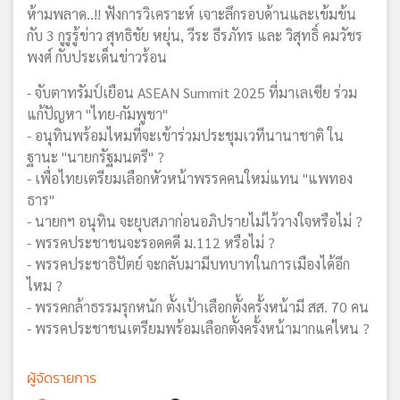
ห้ามพลาด..!! ฟังการวิเคราะห์ เจาะลึกรอบด้านและเข้มข้น
กับ 3 กูรูรู้ข่าว สุทธิชัย หยุ่น, วีระ ธีรภัทร และ วิสุทธิ์ คมวัชร
พงศ์ กับประเด็นข่าวร้อน
- จับตาทรัมป์เยือน ASEAN Summit 2025 ที่มาเลเซีย ร่วม
แก้ปัญหา "ไทย-กัมพูชา"
- อนุทินพร้อมไหมที่จะเข้าร่วมประชุมเวทีนานาชาติ ใน
ฐานะ "นายกรัฐมนตรี" ?
- เพื่อไทยเตรียมเลือกหัวหน้าพรรคคนใหม่แทน "แพทอง
ธาร"
- นายกฯ อนุทิน จะยุบสภาก่อนอภิปรายไม่ไว้วางใจหรือไม่ ?
- พรรคประชาชนจะรอดคดี ม.112 หรือไม่ ?
- พรรคประชาธิปัตย์ จะกลับมามีบทบาทในการเมืองได้อีก
ไหม ?
- พรรคกล้าธรรมรุกหนัก ตั้งเป้าเลือกตั้งครั้งหน้ามี สส. 70 คน
- พรรคประชาชนเตรียมพร้อมเลือกตั้งครั้งหน้ามากแค่ไหน ?
ผู้จัดรายการ