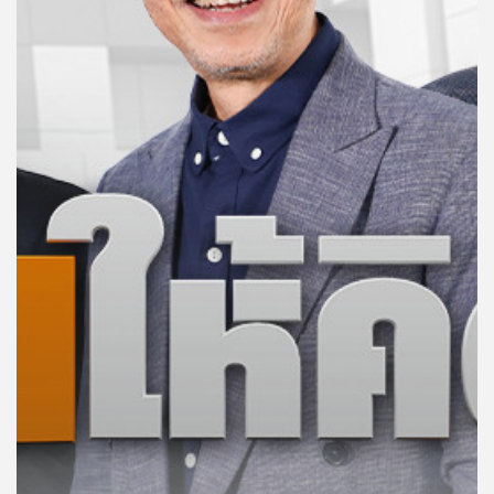
คุณ
เพลง
บทความ
ข่าว
และ
กิจกรรม
เกี่ยว
กับ
เรา