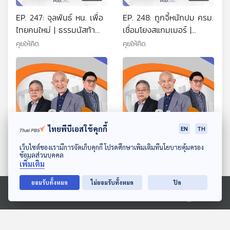
EP. 247: จุลพันธ์ หน. เพื่อ
EP. 248: ถูกจี้หนักปม ครม.
ไทยคนใหม่ | ธรรมนัสท้า
เชื่อมโยงสแกมเมอร์ |
ตรวจสอบ 400 ชีวิตในสภา
อิทธิพลเงินเทาซื้อ
คุยให้คิด
คุยให้คิด
| อนุทินบนเวทีระดับโลก
ประเทศไทย | สั่งผู้ว่าฯ เร่ง
เบิกจ่ายงบประชุมสัมมนา
ไทยพีบีเอสใช้คุกกี้
EN
TH
59:16
59:16
ดาวน์โหลด Thai PBS Podcast Application
เว็บไซต์ของเรามีการจัดเก็บคุกกี้ โปรดศึกษาเพิ่มเติมที่นโยบายคุ้มครอง
ข้อมูลส่วนบุคคล
EP. 249: ข้อตกลงสันติภาพ
EP. 250: อนุทินรีบชิงประ
เพิ่มเติม
มันจบลงแล้ว | สแกมเมอร์
กาศแคนดิเดตนายกฯ ทำไม
ทุนเทา และตำรวจ | เพื่อไทย
| จับอาการเอกนิติ-ศุภจี |
ยอมรับทั้งหมด
ไม่ยอมรับทั้งหมด
ปิด
คุยให้คิด
คุยให้คิด
ยื่นอภิปรายหรือไม่
ทยอยขึ้น VAT 10% เริ่ม 70
Ⓒ 2020 องค์การกระจายเสียงและแพร่ภาพสาธารณะแห่งประเทศไทย
ตอนที่เกี่ยวข้อง