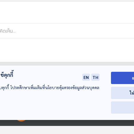
้คุกกี้
EN
TH
ย
บคุกกี้ โปรดศึกษาเพิ่มเติมที่นโยบายคุ้มครองข้อมูลส่วนบุคคล
ไม
00:00:00
00:00:00
59:06
59:06
5
EP. 274: แลนด์บริดจ์
EP. 276: พ.ร.ก. กู้
EP. 277: เดือนก