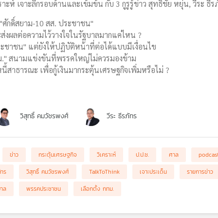
าะห์ เจาะลึกรอบด้านและเข้มข้น กับ 3 กูรูรู้ข่าว สุทธิชัย หยุ่น, วีระ ธี
ี "ศักดิ์สยาม-10 สส. ประชาชน"
จะส่งผลต่อความไว้วางใจในรัฐบาลมากแค่ไหน ?
ะชาชน" แต่ยังให้ปฏิบัติหน้าที่ต่อได้แบบมีเงื่อนไข
ฯ กทม." สนามแข่งขันที่พรรคใหญ่ไม่ควรมองข้าม
สาธารณะ เพื่อกู้เงินมากระตุ้นเศรษฐกิจเพิ่มหรือไม่ ?
วิสุทธิ์ คมวัชรพงศ์
วีระ ธีรภัทร
ข่าว
กระตุ้นเศรษฐกิจ
วิเคราะห์
ป.ป.ช.
ศาล
podcas
ัทร
วิสุทธิ์ คมวัชรพงศ์
TalkToThink
เจาะประเด็น
รายการข่าว
บาล
พรรคประชาชน
เลือกตั้ง กทม.