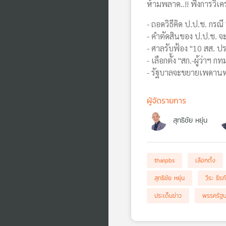
ห้ามพลาด..!! ฟังการวิเคร
- ถอดวิธีคิด ป.ป.ช. กรณ
- คำตัดสินของ ป.ป.ช. 
- ศาลรับฟ้อง "10 สส. ปร
- เลือกตั้ง "สก.-ผู้ว่า
- รัฐบาลจะขยายเพดานหนี้
ผู้จัดรายการ
สุทธิชัย หยุ่น
thaipbs
เลือกตั้ง
สุทธิชัย หยุ่น
วีระ ธีรภ
ประเด็นข่าว
พรรครัฐ