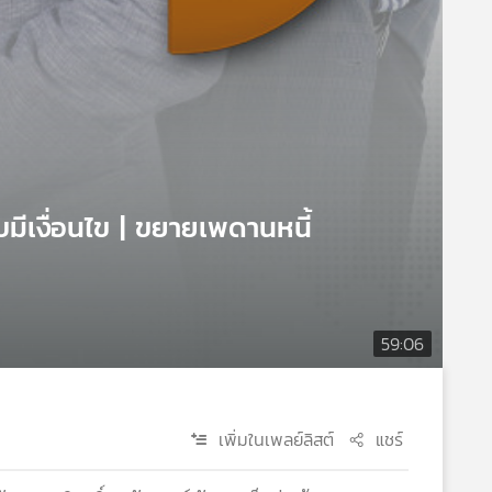
บมีเงื่อนไข | ขยายเพดานหนี้
59:06
เพิ่มในเพลย์ลิสต์
แชร์