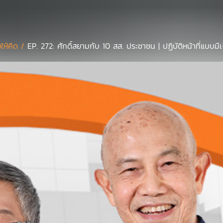
ยให้คิด /
EP. 272: ศักดิ์สยามกับ 10 สส. ประชาชน | ปฏิบัติหน้าที่แบบม