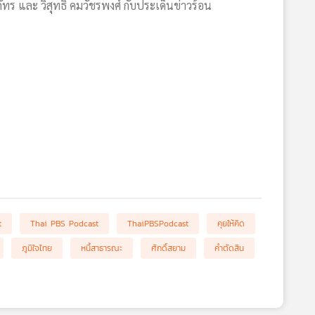
รภัทร และ วิสุทธิ์ คมวัชรพงศ์ กับประเด็นข่าวร้อน
t
Thai PBS Podcast
ThaiPBSPodcast
คุยให้คิด
ภูมิใจไทย
หนี้สาธารณะ
ศักดิ์สยาม
คำตัดสิน