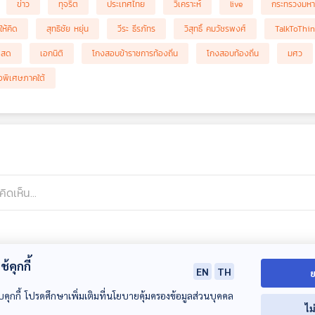
ข่าว
ทุจริต
ประเทศไทย
วิเคราะห์
live
กระทรวงมห
ให้คิด
สุทธิชัย หยุ่น
วีระ ธีรภัทร
วิสุทธิ์ คมวัชรพงศ์
TalkToThi
ดสด
เอกนิติ
โกงสอบข้าราชการท้องถิ่น
โกงสอบท้องถิ่น
มศว
จพิเศษภาคใต้
้คุกกี้
EN
TH
ย
บคุกกี้ โปรดศึกษาเพิ่มเติมที่นโยบายคุ้มครองข้อมูลส่วนบุคคล
ไม