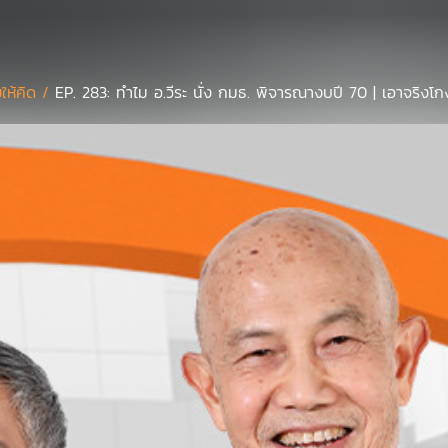
ยให้คิด /
EP. 283: ทำไม อ.วีระ นั่ง กมธ. พิจารณางบปี 70 | เอาจริงโ