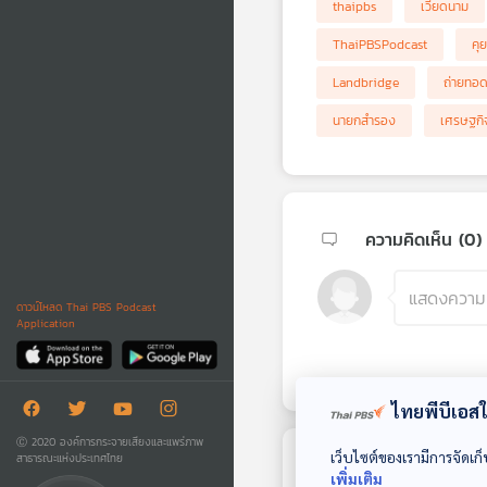
thaipbs
เวียดนาม
ThaiPBSPodcast
คุย
Landbridge
ถ่ายทอ
นายกสำรอง
เศรษฐกิ
ความคิดเห็น (
0
)
ดาวน์โหลด Thai PBS Podcast
Application
ไทยพีบีเอสใช
Ⓒ 2020 องค์การกระจายเสียงและแพร่ภาพ
เว็บไซต์ของเรามีการจัดเก็
สาธารณะแห่งประเทศไทย
ตอนถัดไป
เพิ่มเติม