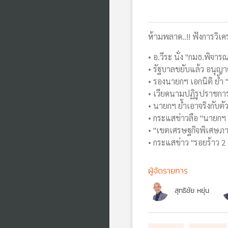
ห้ามพลาด..!! ฟังการวิเคร
• อ.วีระ นั่ง "กมธ.พิจ
• รัฐบาลขยับแล้ว อนุ
• รองนายกฯ เอกนิติ ย้ำ
• เวียดนามปฏิรูปราชกา
• นายกฯ ย้ำเอาจริงกับต
• กระแสข่าวลือ "นายกฯ
• "เขตเศรษฐกิจพิเศษภาค
• กระแสข่าว "รอยร้าว 2
ผู้จัดรายการ
สุทธิชัย หยุ่น