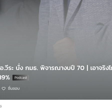
อ.วีระ นั่ง กมธ. พิจารณางบปี 70 | เอาจริง
.39%
ชื่นชอบ
69