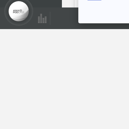
59:23
EP. 284: งบ 70 กับ
ดักงบประมาณและ
คลัง | เสนอปรับลด
คุยให้คิด
ยุบหน่วยงาน
ข้าราชการ | ถอดรหัส
ลับคะแนนโหวต
ตอนที่เกี่ยวข้อง