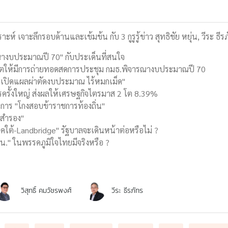
าะห์ เจาะลึกรอบด้านและเข้มข้น กับ 3 กูรูรู้ข่าว สุทธิชัย หยุ่น, วีระ ธี
ารณางบประมาณปี 70" กับประเด็นที่สนใจ
ญาตให้มีการถ่ายทอดสดการประชุม กมธ.พิจารณางบประมาณปี 70
 "เปิดแผลผ่าตัดงบประมาณ ไร้หมกเม็ด"
รครั้งใหญ่ ส่งผลให้เศรษฐกิจไตรมาส 2 โต 8.39%
ัวการ "โกงสอบข้าราชการท้องถิ่น"
 สำรอง"
ใต้-Landbridge" รัฐบาลจะเดินหน้าต่อหรือไม่ ?
 น." ในพรรคภูมิใจไทยมีจริงหรือ ?
วิสุทธิ์ คมวัชรพงศ์
วีระ ธีรภัทร