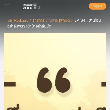
เข้าสู่ระบบ
Podcast /
รายการ /
นิทานสุภาษิต /
EP. 34: เข้าเถื่อน
อย่าลืมพร้า เข้าป่าอย่าลืมมีด
Podcast
เพล
ย์
ลิ
สต์
แนะนำ
เพล
ย์
ลิ
สต์
ของ