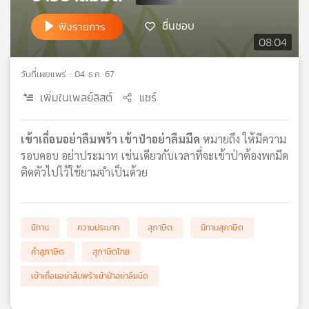
เครือ
ชื่นชอบ
ฟังรายการ
ข่าย
08:04
วิทยุ
ไทย
วันที่เผยแพร่ : 04 ธ.ค. 67
พี
บี
เพิ่มในเพลย์ลิสต์
แชร์
เอส
เข้าเถื่อนอย่าลืมพร้า เข้าป่าอย่าลืมมีด
หมายถึง ให้มีความ
รอบคอบ อย่าประมาท เช่นเดียวกับเวลาที่จะเข้าป่าต้องพกมีด
แผนที่
ติดตัวไปไว้ใช้ยามจำเป็นด้วย
วิทยุ
เครือ
ข่าย
นิทาน
ความประมาท
สุภาษิต
นิทานสุภาษิต
คำสุภาษิต
สุภาษิตไทย
เข้าเถื่อนอย่าลืมพร้าเข้าป่าอย่าลืมมีด