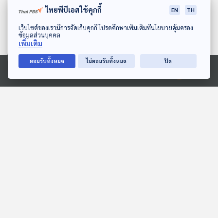
ไทยพีบีเอสใช้คุกกี้
EN
TH
ดาวน์โหลด Thai PBS Podcast Application
เว็บไซต์ของเรามีการจัดเก็บคุกกี้ โปรดศึกษาเพิ่มเติมที่นโยบายคุ้มครอง
ข้อมูลส่วนบุคคล
เพิ่มเติม
ยอมรับทั้งหมด
ไม่ยอมรับทั้งหมด
ปิด
08:04
08:04
Ⓒ 2020 องค์การกระจายเสียงและแพร่ภาพสาธารณะแห่งประเทศไทย
EP. 128: ธิณพัฒน์ รัศมี
EP. 2040: ทำไมเจอแดด
ไพศาล | รอบ 10.00 | วัน
แล้วต้อง ฮัดเชิ้ว!
เด็ก 2569
Podcaster ตัวน้อย
พระอาทิตย์ยิ้มแฉ่ง
08:04
08:04