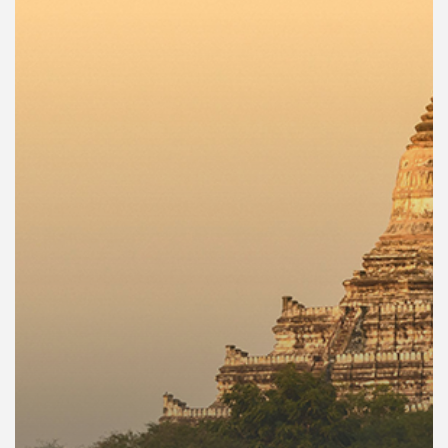
คุณ
เพลง
บทความ
ข่าว
และ
กิจกรรม
เกี่ยว
กับ
เรา