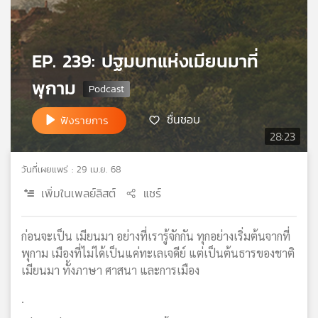
เครือ
ข่าย
วิทยุ
EP. 239: ปฐมบทแห่งเมียนมาที่
ไทย
พี
พุกาม
บี
เอส
ชื่นชอบ
ฟังรายการ
28:23
แผนที่
วันที่เผยแพร่ : 29 เม.ย. 68
วิทยุ
เพิ่มในเพลย์ลิสต์
แชร์
เครือ
ข่าย
ก่อนจะเป็น เมียนมา อย่างที่เรารู้จักกัน ทุกอย่างเริ่มต้นจากที่
พุกาม เมืองที่ไม่ได้เป็นแค่ทะเลเจดีย์ แต่เป็นต้นธารของชาติ
เมียนมา ทั้งภาษา ศาสนา และการเมือง
.