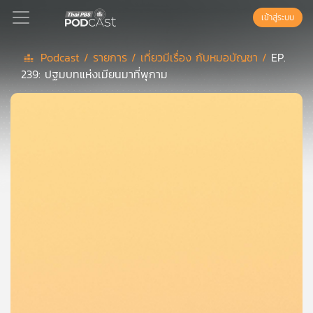
เข้าสู่ระบบ
Podcast /
รายการ /
เที่ยวมีเรื่อง กับหมอบัญชา /
EP.
239: ปฐมบทแห่งเมียนมาที่พุกาม
Podcast
เพล
ย์
ลิ
สต์
แนะนำ
เพล
ย์
ลิ
สต์
ของ