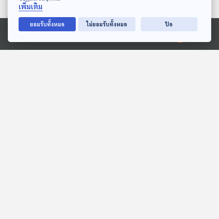
ตอนที่เกี่ยวข้อง
เพิ่มเติม
ยอมรับทั้งหมด
ไม่ยอมรับทั้งหมด
ปิด
Ⓒ 2020 องค์การกระจายเสียงและแพร่ภาพสาธารณะแห่งประเทศไทย
28:23
28:23
EP. 4: ลัทธิแปลกจากโลก
EP. 2: เพราะดนตรีดีต่อใจ
จริง อิงมิติภาพยนตร์
ฟังเอา Vibe
Cine Thought ถอดความคิด
หนัง