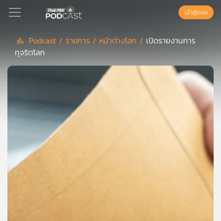
เข้าสู่ระบบ
Podcast /
รายการ /
หน้าต่างโลก /
เปิดรายงานการ
ทุจริตโลก
Podcast
เพล
ย์
ลิ
สต์
แนะนำ
เพล
ย์
ลิ
สต์
ของ