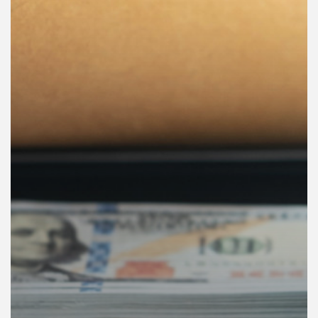
คุณ
เพลง
บทความ
ข่าว
และ
กิจกรรม
เกี่ยว
กับ
เรา