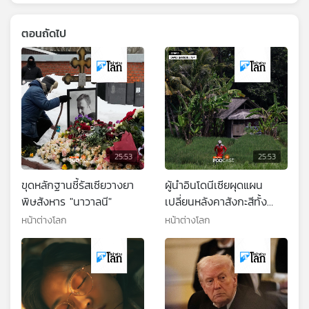
ตอนถัดไป
25:53
25:53
ขุดหลักฐานชี้รัสเซียวางยา
ผู้นำอินโดนีเซียผุดแผน
พิษสังหาร "นาวาลนี"
เปลี่ยนหลังคาสังกะสีทั้ง
ประเทศ
หน้าต่างโลก
หน้าต่างโลก