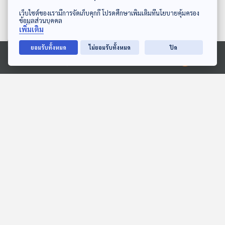
ดาวน์โหลด Thai PBS Podcast Application
เว็บไซต์ของเรามีการจัดเก็บคุกกี้ โปรดศึกษาเพิ่มเติมที่นโยบายคุ้มครอง
ข้อมูลส่วนบุคคล
เพิ่มเติม
ยอมรับทั้งหมด
ไม่ยอมรับทั้งหมด
ปิด
14:59
14:59
Ⓒ 2020 องค์การกระจายเสียงและแพร่ภาพสาธารณะแห่งประเทศไทย
EP. 1936: เดาอารมณ์ม้ากัน
EP. 160: นิทาน สวัสดี
เถอะ
อินโดนีเซีย
พระอาทิตย์ยิ้มแฉ่ง
หูยาวเล่าเรื่อง
14:59
14:59
EP. 114: นิทาน ของเล่นของ
EP. 1: ล่องไพร เมืองลับแล