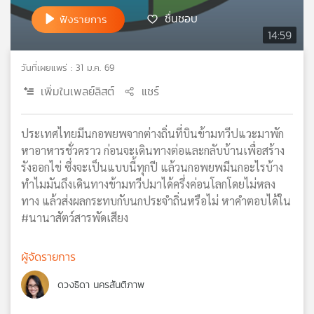
เครือ
ชื่นชอบ
ฟังรายการ
ข่าย
14:59
วิทยุ
ไทย
วันที่เผยแพร่ : 31 ม.ค. 69
พี
เพิ่มในเพลย์ลิสต์
แชร์
บี
เอส
ประเทศไทยมีนกอพยพจากต่างถิ่นที่บินข้ามทวีปแวะมาพัก
หาอาหารชั่วคราว ก่อนจะเดินทางต่อและกลับบ้านเพื่อสร้าง
แผนที่
รังออกไข่ ซึ่งจะเป็นแบบนี้ทุกปี แล้วนกอพยพมีนกอะไรบ้าง
วิทยุ
ทำไมมันถึงเดินทางข้ามทวีปมาได้ครึ่งค่อนโลกโดยไม่หลง
เครือ
ทาง แล้วส่งผลกระทบกับนกประจำถิ่นหรือไม่ หาคำตอบได้ใน
ข่าย
#นานาสัตว์สารพัดเสียง
ผู้จัดรายการ
ดวงธิดา นครสันติภาพ