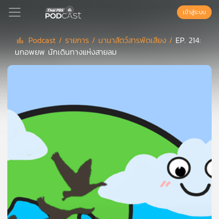
เข้าสู่ระบบ
Podcast /
รายการ /
นานาสัตว์สารพัดเสียง /
EP. 214:
นกอพยพ นักเดินทางแห่งสายลม
Podcast
เพล
ย์
ลิ
สต์
แนะนำ
เพล
ย์
ลิ
สต์
ของ