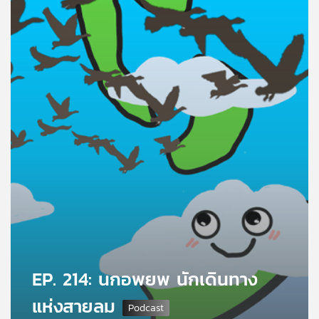
คุณ
เพลง
บทความ
ข่าว
และ
กิจกรรม
เกี่ยว
กับ
EP. 214: นกอพยพ นักเดินทาง
เรา
แห่งสายลม