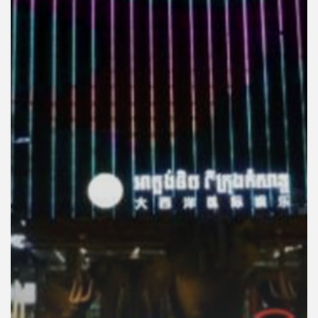
คุณ
เพลง
บทความ
ข่าว
และ
กิจกรรม
เกี่ยว
กับ
เรา