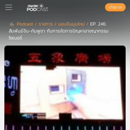
เข้าสู่ระบบ
Podcast /
รายการ /
มองจีนมุมใหม่ /
EP. 246:
สัมพันธ์จีน-กัมพูชา กับการจัดการปัญหาอาชญากรรม
Podcast
ไซเบอร์
เพล
ย์
ลิ
สต์
แนะนำ
เพล
ย์
ลิ
สต์
ของ