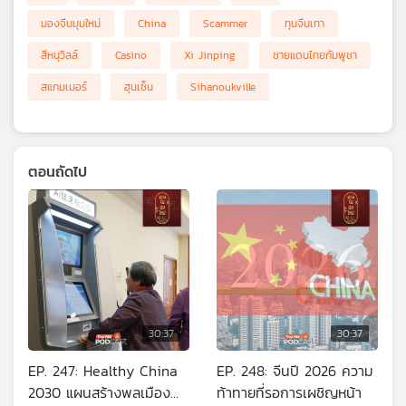
มองจีนมุมใหม่
China
Scammer
ทุนจีนเทา
สีหนุวิลล์
Casino
Xi Jinping
ชายแดนไทยกัมพูชา
สแกมเมอร์
ฮุนเซ็น
Sihanoukville
ตอนถัดไป
30:37
30:37
EP. 247: Healthy China
EP. 248: จีนปี 2026 ความ
2030 แผนสร้างพลเมือง
ท้าทายที่รอการเผชิญหน้า