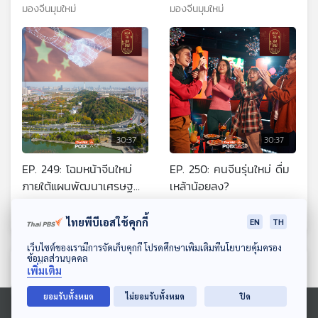
แข็งแรงและเศรษฐกิจมั่งคั่ง
มองจีนมุมใหม่
มองจีนมุมใหม่
ของจีน
30:37
30:37
EP. 249: โฉมหน้าจีนใหม่
EP. 250: คนจีนรุ่นใหม่ ดื่ม
ภายใต้แผนพัฒนาเศรษฐ
เหล้าน้อยลง?
กิจฯ ฉบับ 15
มองจีนมุมใหม่
มองจีนมุมใหม่
ไทยพีบีเอสใช้คุกกี้
EN
TH
ดาวน์โหลด Thai PBS Podcast Application
เว็บไซต์ของเรามีการจัดเก็บคุกกี้ โปรดศึกษาเพิ่มเติมที่นโยบายคุ้มครอง
ข้อมูลส่วนบุคคล
ตอนที่เกี่ยวข้อง
เพิ่มเติม
ยอมรับทั้งหมด
ไม่ยอมรับทั้งหมด
ปิด