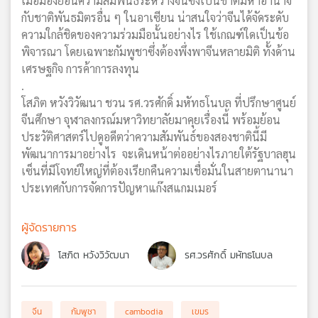
เมื่อมองย้อนความสัมพันธ์ระหว่างจีนซึ่งเป็นชาติมหาอำนาจ
กับชาติพันธมิตรอื่น ๆ ในอาเซียน น่าสนใจว่าจีนได้จัดระดับ
ความใกล้ชิดของความร่วมมือนั้นอย่างไร ใช้เกณฑ์ใดเป็นข้อ
พิจารณา โดยเฉพาะกัมพูชาซึ่งต้องพึ่งพาจีนหลายมิติ ทั้งด้าน
เศรษฐกิจ การค้าการลงทุน
.
โสภิต หวังวิวัฒนา ชวน รศ.วรศักดิ์ มหัทธโนบล ที่ปรึกษาศูนย์
จีนศึกษา จุฬาลงกรณ์มหาวิทยาลัยมาคุยเรื่องนี้ พร้อมย้อน
ประวัติศาสตร์ไปดูอดีตว่าความสัมพันธ์ของสองชาตินี้มี
พัฒนาการมาอย่างไร จะเดินหน้าต่ออย่างไรภายใต้รัฐบาลฮุน
เซ็นที่มีโจทย์ใหญ่ที่ต้องเรียกคืนความเชื่อมั่นในสายตานานา
ประเทศกับการจัดการปัญหาแก๊งสแกมเมอร์
ผู้จัดรายการ
โสภิต หวังวิวัฒนา
รศ.วรศักดิ์ มหัทธโนบล
จีน
กัมพูชา
cambodia
เขมร