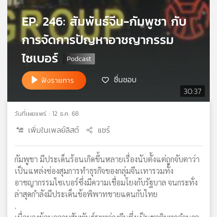
เครือ
EP. 246: สัมพันธ์จีน-กัมพูชา กับ
ข่าย
วิทยุ
การจัดการปัญหาอาชญากรรม
ไทย
พี
ไซเบอร์
บี
เอส
ชื่นชอบ
ฟังรายการ
30:37
แผนที่
วันที่เผยแพร่ : 12 ธ.ค. 68
วิทยุ
เพิ่มในเพลย์ลิสต์
แชร์
เครือ
ข่าย
กัมพูชา มีประเด็นร้อนเกิดขึ้นหลายเรื่องนับตั้งแต่ถูกจับตาว่า
เป็นแหล่งซ่องสุมการทำธุรกิจของกลุ่มจีนเทารวมทั้ง
อาชญากรรมไซเบอร์ซึ่งมีความเชื่อมโยงกับรัฐบาล จนกระทั่ง
ล่าสุดกำลังมีประเด็นข้อพิพาทชายแดนกับไทย
.