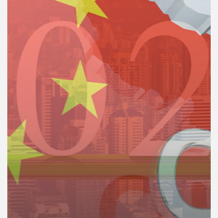
คุณ
เพลง
บทความ
ข่าว
และ
กิจกรรม
เกี่ยว
กับ
เรา