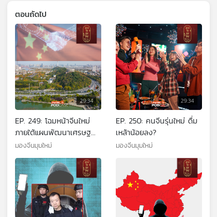
ตอนถัดไป
29:34
29:34
EP. 249: โฉมหน้าจีนใหม่
EP. 250: คนจีนรุ่นใหม่ ดื่ม
ภายใต้แผนพัฒนาเศรษฐ
เหล้าน้อยลง?
กิจฯ ฉบับ 15
มองจีนมุมใหม่
มองจีนมุมใหม่