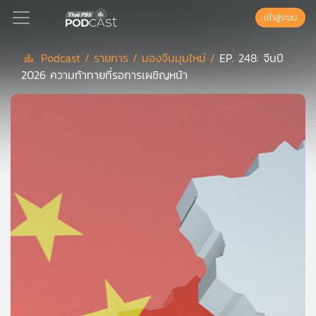
เข้าสู่ระบบ
Podcast /
รายการ /
มองจีนมุมใหม่ /
EP. 248: จีนปี
2026 ความท้าทายที่รอการเผชิญหน้า
Podcast
เพล
ย์
ลิ
สต์
แนะนำ
เพล
ย์
ลิ
สต์
ของ