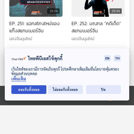
29:34
29:34
EP. 251: แฉกลโกงใหม่ของ
EP. 252: มณฑล "คดีเด็ด"
แก๊งสแกมเมอร์จีน
สแกมเมอร์จีน
มองจีนมุมใหม่
มองจีนมุมใหม่
ไทยพีบีเอสใช้คุกกี้
EN
TH
ตอนที่เกี่ยวข้อง
ดาวน์โหลด Thai PBS Podcast Application
เว็บไซต์ของเรามีการจัดเก็บคุกกี้ โปรดศึกษาเพิ่มเติมที่นโยบายคุ้มครอง
ข้อมูลส่วนบุคคล
เพิ่มเติม
ยอมรับทั้งหมด
ไม่ยอมรับทั้งหมด
ปิด
Ⓒ 2020 องค์การกระจายเสียงและแพร่ภาพสาธารณะแห่งประเทศไทย
29:34
29:34
EP. 265: ผู้นำก๊กมินตั๋ง
EP. 240: ว่าด้วยคอคอดกระ