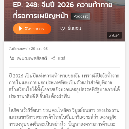
EP. 248: จีนปี 2026 ความท้าทาย
เครือ
ข่าย
ที่รอการเผชิญหน้า
วิทยุ
ไทย
ชื่นชอบ
ฟังรายการ
พี
29:34
บี
เอส
วันที่เผยแพร่ : 26 ธ.ค. 68
เพิ่มในเพลย์ลิสต์
แชร์
แผนที่
วิทยุ
ปี 2026 เป็นปีแห่งความท้าทายของจีน เพราะมีปัจจัยทั้งจาก
เครือ
ภายในและภายนอกประเทศที่จะเป็นตัวแปรสำคัญที่อาจ
ข่าย
สร้างเงื่อนไขได้ทั้งโอกาสเชิงบวกและอุปสรรคที่รัฐบาลภายใต้
ประธานาธิบดี สี จิ้นผิง ต้องฝ่าฟัน
.
โสภิต หวังวิวัฒนา ชวน ดร.ไพจิตร วิบูลย์ธนสาร รองประธาน
และเลขาธิการหอการค้าไทยในจีนมาวิเคราะห์ว่า เศรษฐกิจ
การลงทุนของจีนจะเป็นอย่างไร ปัญหาสงครามการค้าและ