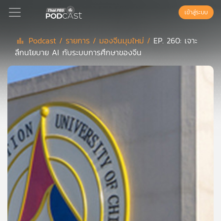
เข้าสู่ระบบ
Podcast /
รายการ /
มองจีนมุมใหม่ /
EP. 260: เจาะ
ลึกนโยบาย AI กับระบบการศึกษาของจีน
Podcast
เพล
ย์
ลิ
สต์
แนะนำ
เพล
ย์
ลิ
สต์
ของ