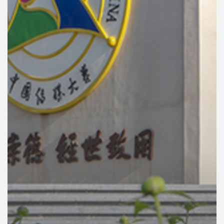
คุณ
เพลง
บทความ
ข่าว
และ
กิจกรรม
เกี่ยว
กับ
เรา