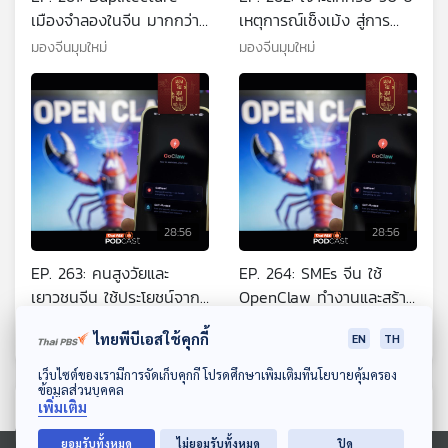
เมืองจำลองในจีน มากกว่า
เหตุการณ์เช็งเม้ง สู่การ
การกระตุ้นเศรษฐกิจและส่ง
นองเลือดเทียนอันเหมินและ
มองจีนมุมใหม่
มองจีนมุมใหม่
เสริมการท่องเที่ยวใน
ล้มล้างแก๊งสี่คน
ประเทศ
28:56
28:56
EP. 263: คนสูงวัยและ
EP. 264: SMEs จีน ใช้
เยาวชนจีน ใช้ประโยชน์จาก
OpenClaw ทำงานและสร้าง
AI Agent อย่างไร
รายได้อย่างไร
มองจีนมุมใหม่
มองจีนมุมใหม่
ไทยพีบีเอสใช้คุกกี้
EN
TH
ดาวน์โหลด Thai PBS Podcast Application
เว็บไซต์ของเรามีการจัดเก็บคุกกี้ โปรดศึกษาเพิ่มเติมที่นโยบายคุ้มครอง
ข้อมูลส่วนบุคคล
ตอนที่เกี่ยวข้อง
เพิ่มเติม
ยอมรับทั้งหมด
ไม่ยอมรับทั้งหมด
ปิด