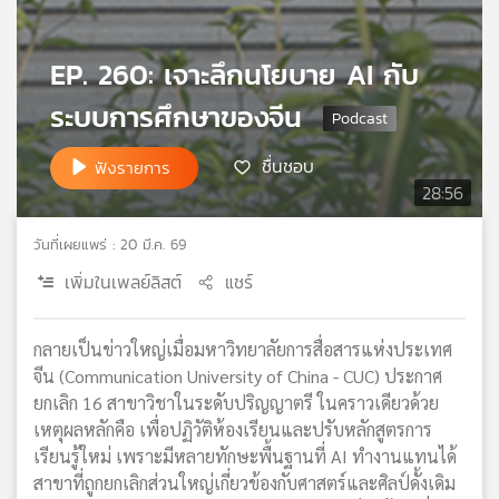
เครือ
ข่าย
EP. 260: เจาะลึกนโยบาย AI กับ
วิทยุ
ไทย
ระบบการศึกษาของจีน
พี
บี
ชื่นชอบ
ฟังรายการ
เอส
28:56
วันที่เผยแพร่ : 20 มี.ค. 69
แผนที่
วิทยุ
เพิ่มในเพลย์ลิสต์
แชร์
เครือ
ข่าย
กลายเป็นข่าวใหญ่เมื่อมหาวิทยาลัยการสื่อสารแห่งประเทศ
จีน (Communication University of China - CUC) ประกาศ
ยกเลิก 16 สาขาวิชาในระดับปริญญาตรี ในคราวเดียวด้วย
เหตุผลหลักคือ เพื่อปฏิวัติห้องเรียนและปรับหลักสูตรการ
เรียนรู้ใหม่ เพราะมีหลายทักษะพื้นฐานที่ AI ทำงานแทนได้
สาขาที่ถูกยกเลิกส่วนใหญ่เกี่ยวข้องกับศาสตร์และศิลป์ดั้งเดิม