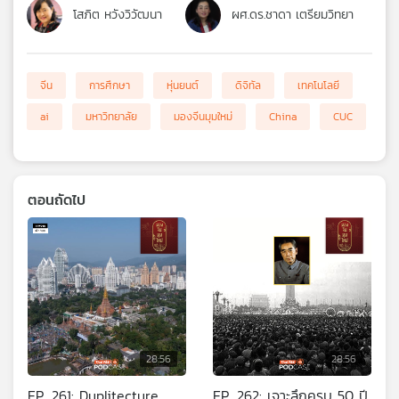
โสภิต หวังวิวัฒนา
ผศ.ดร.ชาดา เตรียมวิทยา
จีน
การศึกษา
หุ่นยนต์
ดิจิทัล
เทคโนโลยี
ai
มหาวิทยาลัย
มองจีนมุมใหม่
China
CUC
ตอนถัดไป
28:56
28:56
EP. 261: Duplitecture
EP. 262: เจาะลึกครบ 50 ปี