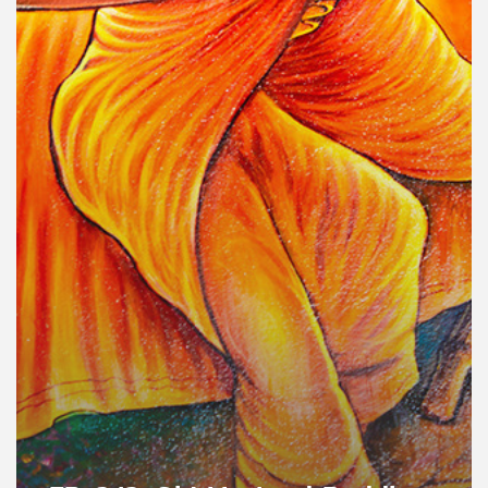
คุณ
เพลง
บทความ
ข่าว
และ
กิจกรรม
เกี่ยว
กับ
เรา