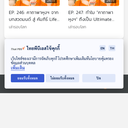
24:59
24:59
EP. 246: คาถาพาหุงฯ จาก
EP. 247: ทำไม "คาถาพา
บทสวดมนต์ สู่ คัมภีร์ Life
หุงฯ" ถึงเป็น Ultimate
Coach ที่โมเดิร์นที่สุดใน
Life Coach ของคนยุคนี้
เล่ารอบโลก
เล่ารอบโลก
โลก!
ไทยพีบีเอสใช้คุกกี้
EN
TH
ตอนที่เกี่ยวข้อง
ดาวน์โหลด Thai PBS Podcast Application
เว็บไซต์ของเรามีการจัดเก็บคุกกี้ โปรดศึกษาเพิ่มเติมที่นโยบายคุ้มครอง
ข้อมูลส่วนบุคคล
เพิ่มเติม
ยอมรับทั้งหมด
ไม่ยอมรับทั้งหมด
ปิด
Ⓒ 2020 องค์การกระจายเสียงและแพร่ภาพสาธารณะแห่งประเทศไทย
24:59
24:59
EP. 206: เกร็ดน่ารู้สำหรับ
EP. 218: ศาสนาอิสลามใน
นักอ่านสามเกลอ ตอน 1
อินโดนีเซีย ตอน Wali
Songo ตำนานนักบุญทั้ง 9