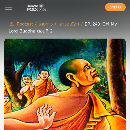
เข้าสู่ระบบ
Podcast /
รายการ /
เล่ารอบโลก /
EP. 243: Oh! My
Lord Buddha ตอนที่ 2
Podcast
เพล
ย์
ลิ
สต์
แนะนำ
เพล
ย์
ลิ
สต์
ของ