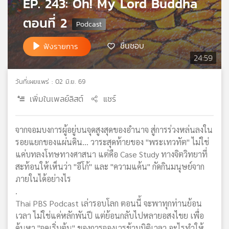
EP. 243: Oh! My Lord Buddha
เครือ
ตอนที่ 2
ข่าย
วิทยุ
ไทย
ชื่นชอบ
ฟังรายการ
พี
24:59
บี
เอส
วันที่เผยแพร่ : 02 มิ.ย. 69
เพิ่มในเพลย์ลิสต์
แชร์
แผนที่
วิทยุ
จากจอมบงการผู้อยู่บนจุดสูงสุดของอำนาจ สู่การร่วงหล่นลงใน
เครือ
รอยแยกของแผ่นดิน... วาระสุดท้ายของ "พระเทวทัต" ไม่ใช่
ข่าย
แค่บทลงโทษทางศาสนา แต่คือ Case Study ทางจิตวิทยาที่
สะท้อนให้เห็นว่า "อีโก้" และ "ความแค้น" กัดกินมนุษย์จาก
ภายในได้อย่างไร
.
Thai PBS Podcast เล่ารอบโลก ตอนนี้ จะพาทุกท่านย้อน
เวลา ไม่ใช่แค่หลักพันปี แต่ย้อนกลับไปหลายอสงไขย เพื่อ
ค้นหา "จุดเริ่มต้น" ของการจองเวรข้ามมิติเวลา อะไรทำให้