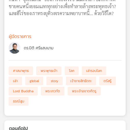
ชายคนหนึ่งยอมแลกทุกอย่างเพื่อทำลายล้างพระพุทธเจ้า?
และฮีโร่ของเราทรงยุติวงจรความพยาบาทนี้... ด้วยวิธีใด?
ผู้จัดรายการ
ดร.ปิติ ศรีแสงนาม
ศาสนาพุทธ
พระพุทธเจ้า
โลก
เล่ารอบโลก
เล่า
global
story
เจ้าชายสิทธัตถะ
ตรัสรู้
Lord Buddha
พระเทวทัต
พระเจ้าอชาตศัตรู
ธรณีสูบ
ตอนถัดไป