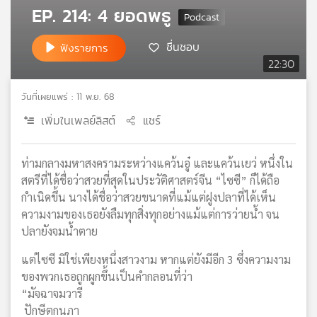
EP. 214: 4 ยอดพธู
เครือ
ข่าย
ชื่นชอบ
วิทยุ
ฟังรายการ
ไทย
22:30
พี
บี
วันที่เผยแพร่ : 11 พ.ย. 68
เอส
เพิ่มในเพลย์ลิสต์
แชร์
แผนที่
ท่ามกลางมหาสงครามระหว่างแคว้นอู๋ และแคว้นเยว่ หนึ่งใน
วิทยุ
สตรีที่ได้ชื่อว่าสวยที่สุดในประวัติศาสตร์จีน “ไซซี” ก็ได้ถือ
เครือ
กำเนิดขึ้น นางได้ชื่อว่าสวยขนาดที่แม้แต่ฝูงปลาที่ได้เห็น
ข่าย
ความงามของเธอยังลืมทุกสิ่งทุกอย่างแม้แต่การว่ายน้ำ จน
ปลายังจมน้ำตาย
แต่ไซซี มิใช่เพียงหนึ่งสาวงาม หากแต่ยังมีอีก 3 ซึ่งความงาม
ของพวกเธอถูกผูกขึ้นเป็นคำกลอนที่ว่า
“มัจฉาจมวารี
ปักษีตกนภา