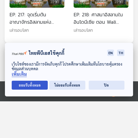
22:30
22:30
EP. 217: จุดเริ่มต้น
EP. 218: ศาสนาอิสลามใน
อาณาจักรอิสลามแห่ง
อินโดนีเซีย ตอน Wali
อินโดนีเซีย
Songo ตำนานนักบุญทั้ง 9
เล่ารอบโลก
เล่ารอบโลก
ที่เปลี่ยนศรัทธาแห่งเกาะชวา
ไทยพีบีเอสใช้คุกกี้
EN
TH
ตอนที่เกี่ยวข้อง
ดาวน์โหลด Thai PBS Podcast Application
เว็บไซต์ของเรามีการจัดเก็บคุกกี้ โปรดศึกษาเพิ่มเติมที่นโยบายคุ้มครอง
ข้อมูลส่วนบุคคล
เพิ่มเติม
ยอมรับทั้งหมด
ไม่ยอมรับทั้งหมด
ปิด
Ⓒ 2020 องค์การกระจายเสียงและแพร่ภาพสาธารณะแห่งประเทศไทย
22:30
22:30
EP. 234: China Standard
EP. 238: จับสัญญาณ
2035 ตอนที่ 1
สงครามการค้า จีน -