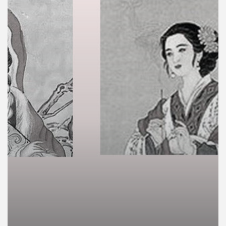
คุณ
เพลง
บทความ
ข่าว
และ
กิจกรรม
เกี่ยว
กับ
เรา