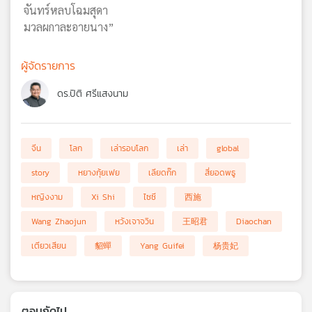
จันทร์หลบโฉมสุดา
มวลผกาละอายนาง”
ผู้จัดรายการ
ดร.ปิติ ศรีแสงนาม
จีน
โลก
เล่ารอบโลก
เล่า
global
story
หยางกุ้ยเฟย
เลียดก๊ก
สี่ยอดพธู
หญิงงาม
Xi Shi
ไซซี
西施
Wang Zhaojun
หวังเจาจวิน
王昭君
Diaochan
เตียวเสียน
貂蟬
Yang Guifei
杨贵妃
ตอนถัดไป