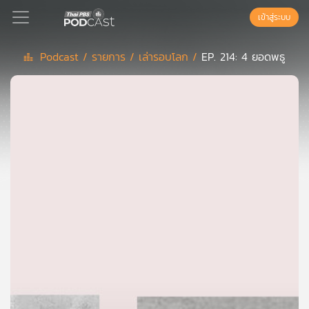
เข้าสู่ระบบ
Podcast /
รายการ /
เล่ารอบโลก /
EP. 214: 4 ยอดพธู
Podcast
เพล
ย์
ลิ
สต์
แนะนำ
เพล
ย์
ลิ
สต์
ของ