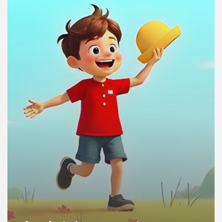
คุณ
เพลง
บทความ
ข่าว
และ
กิจกรรม
เกี่ยว
กับ
เรา