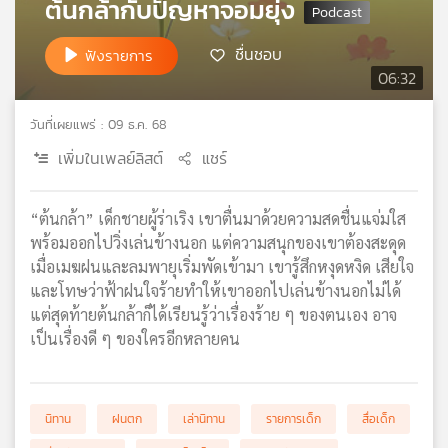
ต้นกล้ากับปัญหาจอมยุ่ง
เครือ
ข่าย
ชื่นชอบ
ฟังรายการ
วิทยุ
06:32
ไทย
พี
วันที่เผยแพร่ : 09 ธ.ค. 68
บี
เอส
เพิ่มในเพลย์ลิสต์
แชร์
“ต้นกล้า” เด็กชายผู้ร่าเริง เขาตื่นมาด้วยความสดชื่นแจ่มใส
แผนที่
พร้อมออกไปวิ่งเล่นข้างนอก แต่ความสนุกของเขาต้องสะดุด
วิทยุ
เมื่อเมฆฝนและลมพายุเริ่มพัดเข้ามา เขารู้สึกหงุดหงิด เสียใจ
เครือ
และโทษว่าฟ้าฝนใจร้ายทำให้เขาออกไปเล่นข้างนอกไม่ได้
ข่าย
แต่สุดท้ายต้นกล้าก็ได้เรียนรู้ว่าเรื่องร้าย ๆ ของตนเอง อาจ
เป็นเรื่องดี ๆ ของใครอีกหลายคน
นิทาน
ฝนตก
เล่านิทาน
รายการเด็ก
สื่อเด็ก