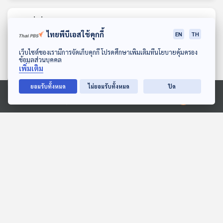
ตอนที่เกี่ยวข้อง
ไทยพีบีเอสใช้คุกกี้
EN
TH
ดาวน์โหลด Thai PBS Podcast Application
เว็บไซต์ของเรามีการจัดเก็บคุกกี้ โปรดศึกษาเพิ่มเติมที่นโยบายคุ้มครอง
ข้อมูลส่วนบุคคล
เพิ่มเติม
ยอมรับทั้งหมด
ไม่ยอมรับทั้งหมด
ปิด
Ⓒ 2020 องค์การกระจายเสียงและแพร่ภาพสาธารณะแห่งประเทศไทย
06:32
06:32
EP. 2067: ออกซิเจนบนโลก
มีอะไรซ่อนอยู่ในไข่ 1 ใบกัน
จะหมดไหมนะ
นะ
พระอาทิตย์ยิ้มแฉ่ง
พระอาทิตย์ยิ้มแฉ่ง