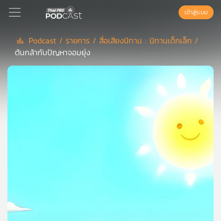
เข้าสู่ระบบ
Podcast /
รายการ /
สื่อเสียงนิทาน : นิทานเด็กเล็ก /
ต้นกล้ากับปัญหาจอมยุ่ง
Podcast
เพล
ย์
ลิ
สต์
แนะนำ
เพล
ย์
ลิ
สต์
ของ