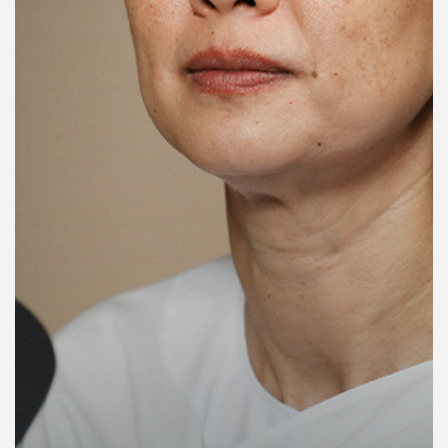
คุณ
เพลง
บทความ
ข่าว
และ
กิจกรรม
เกี่ยว
กับ
เรา