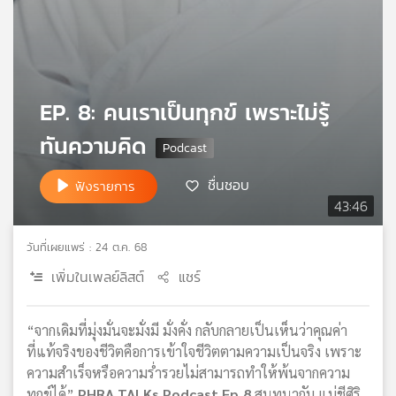
เครือ
ข่าย
วิทยุ
ไทย
พี
EP. 8: คนเราเป็นทุกข์ เพราะไม่รู้
บี
เอส
ทันความคิด
ชื่นชอบ
ฟังรายการ
แผนที่
43:46
วิทยุ
เครือ
วันที่เผยแพร่ : 24 ต.ค. 68
ข่าย
เพิ่มในเพลย์ลิสต์
แชร์
“จากเดิมที่มุ่งมั่นจะมั่งมี มั่งคั่ง กลับกลายเป็นเห็นว่าคุณค่า
ที่แท้จริงของชีวิตคือการเข้าใจชีวิตตามความเป็นจริง เพราะ
ความสำเร็จหรือความร่ำรวยไม่สามารถทำให้พ้นจากความ
ทุกข์ได้”
PHRA TALKs Podcast Ep.8
สนทนากับ แม่ชีศิริ