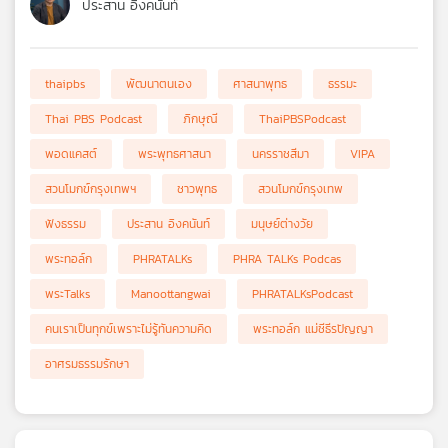
ประสาน อิงคนันท์
thaipbs
พัฒนาตนเอง
ศาสนาพุทธ
ธรรมะ
Thai PBS Podcast
ภิกษุณี
ThaiPBSPodcast
พอดแคสต์
พระพุทธศาสนา
นครราชสีมา
VIPA
สวนโมกข์กรุงเทพฯ
ชาวพุทธ
สวนโมกข์กรุงเทพ
ฟังธรรม
ประสาน อิงคนันท์
มนุษย์ต่างวัย
พระทอล์ก
PHRATALKs
PHRA TALKs Podcas
พระTalks
Manoottangwai
PHRATALKsPodcast
คนเราเป็นทุกข์เพราะไม่รู้ทันความคิด
พระทอล์ก แม่ชีธีรปัญญา
อาศรมธรรมรักษา