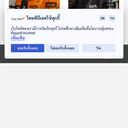
43:46
43:46
EP. 11: ธรรมะของ
EP. 12: บ้านที่แท้จริงคือตัว
ไทยพีบีเอสใช้คุกกี้
EN
TH
พระพุทธเจ้า ไม่เคยตกยุค
ของเราเอง
ดาวน์โหลด Thai PBS Podcast Application
เว็บไซต์ของเรามีการจัดเก็บคุกกี้ โปรดศึกษาเพิ่มเติมที่นโยบายคุ้มครอง
PHRA TALKs Podcast
PHRA TALKs Podcast
ข้อมูลส่วนบุคคล
เพิ่มเติม
ยอมรับทั้งหมด
ไม่ยอมรับทั้งหมด
ปิด
ตอนที่เกี่ยวข้อง
Ⓒ 2020 องค์การกระจายเสียงและแพร่ภาพสาธารณะแห่งประเทศไทย
43:46
43:46
EP. 111: สมมุติว่า! | พรรค
EP. 167: ปัณณพร​ ปันนา
ประชาชนเป็นฝ่ายค้านแค่
ผล | รอบ 13.00 | วันเด็ก