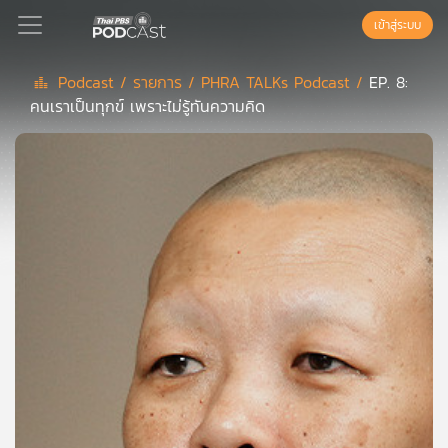
เข้าสู่ระบบ
Podcast /
รายการ /
PHRA TALKs Podcast /
EP. 8:
คนเราเป็นทุกข์ เพราะไม่รู้ทันความคิด
Podcast
เพล
ย์
ลิ
สต์
แนะนำ
เพล
ย์
ลิ
สต์
ของ