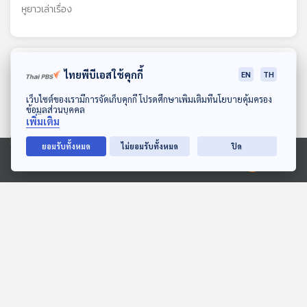
หูยาวเล่าเรื่อง
ตอนที่เกี่ยวข้อง
ไทยพีบีเอสใช้คุกกี้
EN
TH
ดาวน์โหลด Thai PBS Podcast Application
เว็บไซต์ของเรามีการจัดเก็บคุกกี้ โปรดศึกษาเพิ่มเติมที่นโยบายคุ้มครอง
ข้อมูลส่วนบุคคล
เพิ่มเติม
ยอมรับทั้งหมด
ไม่ยอมรับทั้งหมด
ปิด
Ⓒ 2020 องค์การกระจายเสียงและแพร่ภาพสาธารณะแห่งประเทศไทย
07:14
07:14
ตื่นเต้นกับฝูงควายป่า
EP. 117: นิทาน สามสี
ซุปเปอร์เหมียว
สื่อเสียงนิทาน : นิทานเด็กเล็ก
หูยาวเล่าเรื่อง