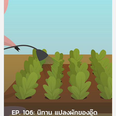
คุณ
เพลง
บทความ
ข่าว
และ
กิจกรรม
เกี่ยว
กับ
เรา
EP. 106: นิทาน แปลงผักของอู๊ด