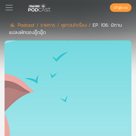
เข้าสู่ระบบ
Podcast /
รายการ /
หูยาวเล่าเรื่อง /
EP. 106: นิทาน
แปลงผักของอู๊ดอู๊ด
Podcast
เพล
ย์
ลิ
สต์
แนะนำ
เพล
ย์
ลิ
สต์
ของ