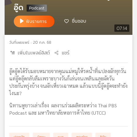
อู๊ด
เครือ
ข่าย
วิทยุ
ชื่นชอบ
ฟังรายการ
ไทย
07:14
พี
บี
วันที่เผยแพร่ : 20 ก.ค. 68
เอส
เพิ่มในเพลย์ลิสต์
แชร์
แผนที่
อู๊ดอู๊ดได้รับมอบหมายจากคุณแม่หมูให้รดน้ำที่แปลงผักทุกวัน
วิทยุ
แต่อู๊ดอุ๊ดกลับลืมเพราะบางวันก็เล่นจนเพลินและผัดวัน
เครือ
ประกันพรุ่งบ้าง จนผักเหี่ยวเฉาหมด แล้วแบบนี้อู๊ดอู๊ดจะทำยัง
ข่าย
ไงนะ?
นิทานหูยาวเล่าเรื่อง ผลงานร่วมผลิตระหว่าง Thai PBS
Podcast และ มหาวิทยาลัยหอการค้าไทย (UTCC)