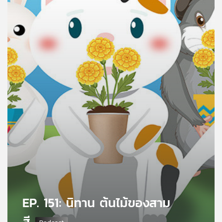
คุณ
เพลง
บทความ
ข่าว
และ
กิจกรรม
เกี่ยว
กับ
เรา
EP. 151: นิทาน ต้นไม้ของสาม
สี