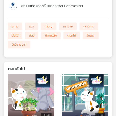
คณะนิเทศศาสตร์ มหาวิทยาลัยหอการค้าไทย
นิทาน
แมว
ทำบุญ
กระต่าย
เล่านิทาน
ต้นไม้
สัตว์
นิทานเด็ก
ดอกไม้
วันพระ
วันวิสาขบูชา
ตอนถัดไป
06:41
06:41