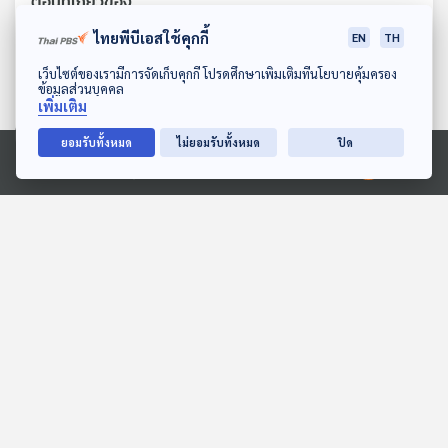
ตอนที่เกี่ยวข้อง
ไทยพีบีเอสใช้คุกกี้
EN
TH
ดาวน์โหลด Thai PBS Podcast Application
เว็บไซต์ของเรามีการจัดเก็บคุกกี้ โปรดศึกษาเพิ่มเติมที่นโยบายคุ้มครอง
ข้อมูลส่วนบุคคล
เพิ่มเติม
ยอมรับทั้งหมด
ไม่ยอมรับทั้งหมด
ปิด
Ⓒ 2020 องค์การกระจายเสียงและแพร่ภาพสาธารณะแห่งประเทศไทย
06:41
06:41
EP. 126: นิทาน หนูจิ๊ดขาย
EP. 2018: ตะลุยอาณาจักร
กล้วยทำไม
ผัก 5 สี
หูยาวเล่าเรื่อง
พระอาทิตย์ยิ้มแฉ่ง