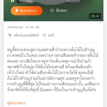
เครือ
ชื่นชอบ
ข่าย
ฟังรายการ
วิทยุ
06:41
ไทย
พี
วันที่เผยแพร่ : 31 พ.ค. 69
บี
เพิ่มในเพลย์ลิสต์
แชร์
เอส
หนูจี๊ดชวนชวนหูยาวและสามสี นำกระถางต้นไม้ไปทำบุญ
แผนที่
ถวายพระในวันพระ ระหว่างทางสามสีเผลอทำกระถางต้นไม้
วิทยุ
ตกแตก เขาเสียใจมาก ครูตาโตเห็นเหตุการณ์ จึงนำแก้ว
เครือ
พลาสติกใบใหญ่มาใส่ต้นไม้ของสามสี พร้อมเติมดินกลับ
ข่าย
เข้าไปใหม่ ทำให้สามสีเอาต้นไม้ไปถวายวัดได้ ทุกคนจึงมี
ต้นไม้ไปทำบุญร่วมกันอย่างมีความสุข และครูตาโตบอกว่า
การทำบุญที่ดีที่สุด ไม่ใช่แค่การถวายสิ่งของเท่านั้น แต่คือการ
รักษาจิตใจให้บริสุทธิ์ มีเมตตา ก็ถือเป็นการทำบุญที่แท้จริง
ผู้จัดรายการ