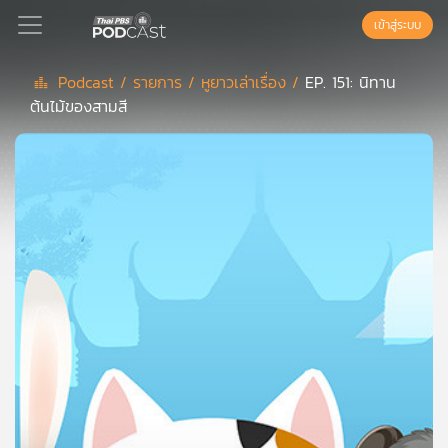
เข้าสู่ระบบ
Podcast /
รายการ /
หูยาวเล่าเรื่อง /
EP. 151: นิทาน
ต้นไม้ของสามสี
Podcast
เพล
ย์
ลิ
สต์
แนะนำ
เพล
ย์
ลิ
สต์
ของ