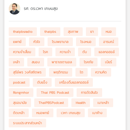
รศ. ดร.เวหา เกษมสุข
thaipbsradio
thaipbs
สุขภาพ
ยา
หมอ
แพทย์
หัวใจ
โรงพยาบาล
โรงหมอ
อารมณ์
ความจำเสื่อม
โรค
ความจำ
ตับ
แอลกอฮอล์
เหล้า
สมอง
พาราเซตามอล
โรคภัย
เบียร์
สุรีย์พร วงศ์สถิตพร
พฤติกรรม
ไต
ความคิด
podcast
ตับแข็ง
เครื่องดื่มแอลกอฮอล์
Rongmhor
Thai PBS Podcast
การตัดสินใจ
สุขอนามัย
ThaiPBSPodcast
Health
เมาเหล้า
ติดเหล้า
หมอพทย์
เวหา เกษมสุข
เมาค้าง
ระบบประสาทส่วนหน้า