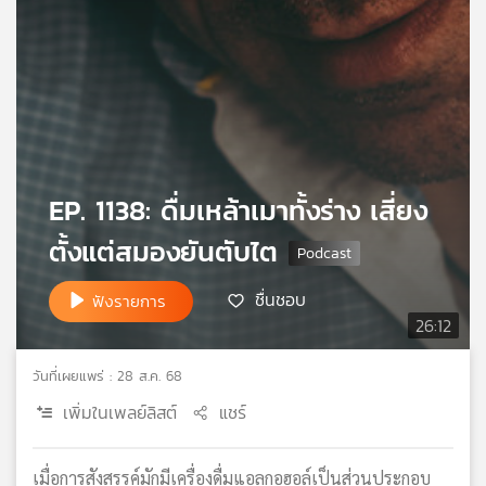
เครือ
ข่าย
วิทยุ
ไทย
พี
บี
เอส
EP. 1138: ดื่มเหล้าเมาทั้งร่าง เสี่ยง
ตั้งแต่สมองยันตับไต
แผนที่
วิทยุ
เครือ
ชื่นชอบ
ฟังรายการ
ข่าย
26:12
วันที่เผยแพร่ : 28 ส.ค. 68
เพิ่มในเพลย์ลิสต์
แชร์
เมื่อการสังสรรค์มักมีเครื่องดื่มแอลกอฮอล์เป็นส่วนประกอบ