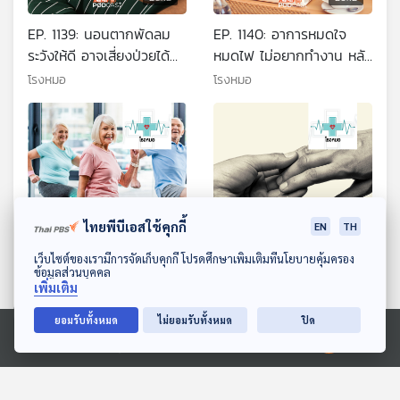
EP. 1139: นอนตากพัดลม
EP. 1140: อาการหมดใจ
ระวังให้ดี อาจเสี่ยงป่วยได้
หมดไฟ ไม่อยากทำงาน หลัง
หลายโรค
วันหยุดหรือได้หยุดยาว
โรงหมอ
โรงหมอ
ไทยพีบีเอสใช้คุกกี้
EN
TH
26:12
26:12
ดาวน์โหลด Thai PBS Podcast Application
เว็บไซต์ของเรามีการจัดเก็บคุกกี้ โปรดศึกษาเพิ่มเติมที่นโยบายคุ้มครอง
ข้อมูลส่วนบุคคล
EP. 1141: ความเชื่อผิด ๆ
EP. 1142: จากเป็น กับ จาก
เพิ่มเติม
ของคนสูงวัย
ตาย ลาจากแบบไหนเจ็บกว่า
กัน ?
ยอมรับทั้งหมด
ไม่ยอมรับทั้งหมด
ปิด
โรงหมอ
โรงหมอ
Ⓒ 2020 องค์การกระจายเสียงและแพร่ภาพสาธารณะแห่งประเทศไทย