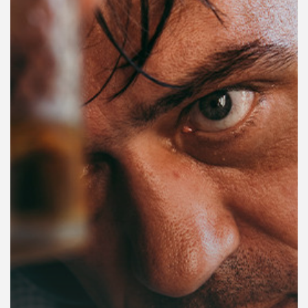
คุณ
เพลง
บทความ
ข่าว
และ
กิจกรรม
เกี่ยว
กับ
เรา