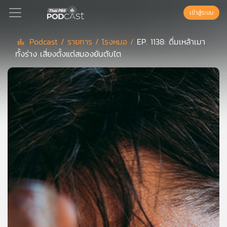
เข้าสู่ระบบ
Podcast /
รายการ /
โรงหมอ /
EP. 1138: ดื่มเหล้าเมา
ทั้งร่าง เสี่ยงตั้งแต่สมองยันตับไต
Podcast
เพล
ย์
ลิ
สต์
แนะนำ
เพล
ย์
ลิ
สต์
ของ