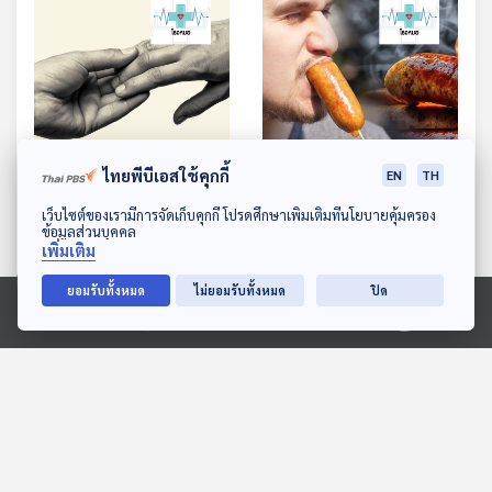
22:55
22:55
ไทยพีบีเอสใช้คุกกี้
EN
TH
EP. 1142: จากเป็น กับ จาก
EP. 1143: อร่อย ลวง ตาย
ดาวน์โหลด Thai PBS Podcast Application
เว็บไซต์ของเรามีการจัดเก็บคุกกี้ โปรดศึกษาเพิ่มเติมที่นโยบายคุ้มครอง
ตาย ลาจากแบบไหนเจ็บกว่า
จากสารกันบูด กินมากตาย
ข้อมูลส่วนบุคคล
เพิ่มเติม
กัน ?
เร็วขึ้น 30%
โรงหมอ
โรงหมอ
ยอมรับทั้งหมด
ไม่ยอมรับทั้งหมด
ปิด
Ⓒ 2020 องค์การกระจายเสียงและแพร่ภาพสาธารณะแห่งประเทศไทย
ตอนที่เกี่ยวข้อง