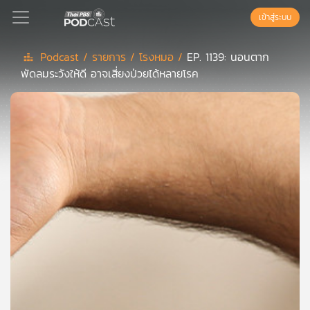
เข้าสู่ระบบ
Podcast /
รายการ /
โรงหมอ /
EP. 1139: นอนตาก
พัดลมระวังให้ดี อาจเสี่ยงป่วยได้หลายโรค
Podcast
เพล
ย์
ลิ
สต์
แนะนำ
เพล
ย์
ลิ
สต์
ของ