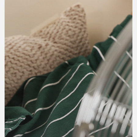
คุณ
เพลง
บทความ
ข่าว
และ
กิจกรรม
เกี่ยว
กับ
เรา