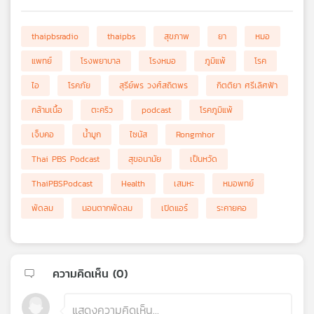
thaipbsradio
thaipbs
สุขภาพ
ยา
หมอ
แพทย์
โรงพยาบาล
โรงหมอ
ภูมิแพ้
โรค
ไอ
โรคภัย
สุรีย์พร วงศ์สถิตพร
กิตติยา ศรีเลิศฟ้า
กล้ามเนื้อ
ตะคริว
podcast
โรคภูมิแพ้
เจ็บคอ
น้ำมูก
ไซนัส
Rongmhor
Thai PBS Podcast
สุขอนามัย
เป็นหวัด
ThaiPBSPodcast
Health
เสมหะ
หมอพทย์
พัดลม
นอนตากพัดลม
เปิดแอร์
ระคายคอ
ความคิดเห็น (
0
)