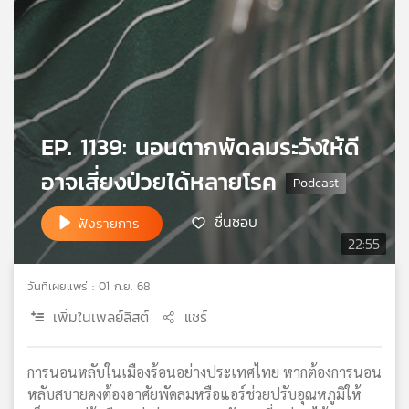
เครือ
ข่าย
วิทยุ
ไทย
พี
บี
EP. 1139: นอนตากพัดลมระวังให้ดี
เอส
อาจเสี่ยงป่วยได้หลายโรค
แผนที่
ชื่นชอบ
ฟังรายการ
วิทยุ
22:55
เครือ
ข่าย
วันที่เผยแพร่ : 01 ก.ย. 68
เพิ่มในเพลย์ลิสต์
แชร์
การนอนหลับในเมืองร้อนอย่างประเทศไทย หากต้องการนอน
หลับสบายคงต้องอาศัยพัดลมหรือแอร์ช่วยปรับอุณหภูมิให้