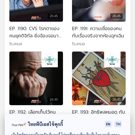
26:45
26:45
EP. 1190: CVS โรคตาของ
EP. 1191: ความเชื่อของคน
คนยุคดิจิทัล ยิ่งจ้องจอนาน
กับเรื่องจริงจากห้องฉุกเฉิน
ยิ่งเสี่ยงเป็นเยอะ
โรงหมอ
โรงหมอ
26:45
26:45
EP. 1192: เลือกเก็บไว้คน
EP. 1193: อิทธิพลหมอดู กับ
เดียว เพราะคนรอบข้างไม่
เนื้อคู่ ความรัก และความ
ไทยพีบีเอสใช้คุกกี้
EN
TH
น่าไว้ใจ ทั้งที่อยากขอความ
สัมพันธ์
โรงหมอ
โรงหมอ
ช่วยเหลือ
ดาวน์โหลด Thai PBS Podcast Application
เว็บไซต์ของเรามีการจัดเก็บคุกกี้ โปรดศึกษาเพิ่มเติมที่นโยบายคุ้มครอง