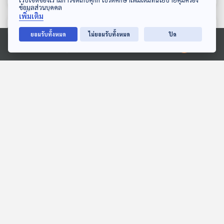
ข้อมูลส่วนบุคคล
เพิ่มเติม
ตอนที่เกี่ยวข้อง
ยอมรับทั้งหมด
ไม่ยอมรับทั้งหมด
ปิด
Ⓒ 2020 องค์การกระจายเสียงและแพร่ภาพสาธารณะแห่งประเทศไทย
26:45
26:45
EP. 9: หาดวอน ออน เดอะ
EP. 1: ARTSAKH ประเทศที่
เวฟ
ไม่มีจริง
ฟังเอา Vibe
Beyond Chronicles