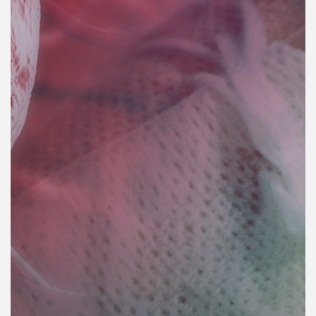
คุณ
เพลง
บทความ
ข่าว
และ
กิจกรรม
เกี่ยว
กับ
เรา