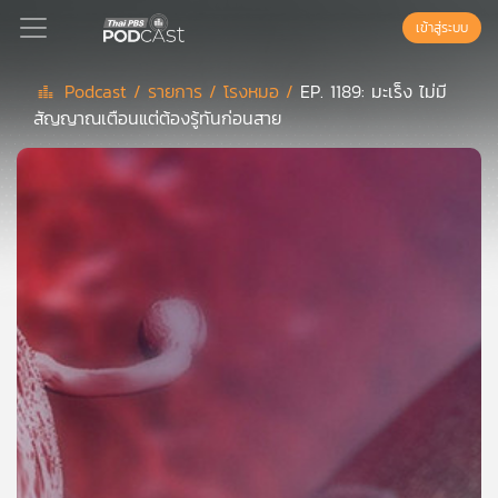
เข้าสู่ระบบ
Podcast /
รายการ /
โรงหมอ /
EP. 1189: มะเร็ง ไม่มี
สัญญาณเตือนแต่ต้องรู้ทันก่อนสาย
Podcast
เพล
ย์
ลิ
สต์
แนะนำ
เพล
ย์
ลิ
สต์
ของ