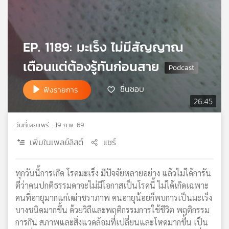
เครือ
ข่าย
วิทยุ
EP. 1189: มะเร็ง ไม่มีสัญญาณ
ไทย
พี
เตือนแต่ต้องรู้ทันก่อนสาย
บี
เอส
ชื่นชอบ
ฟังรายการ
26:45
แผนที่
วันที่เผยแพร่ : 19 ก.พ. 69
วิทยุ
เครือ
เพิ่มในเพลย์ลิสต์
แชร์
ข่าย
ทุกวันนี้การเกิด โรคมะเร็ง มีปัจจัยหลายอย่าง แล้วไม่ได้การัน
ตีว่าคนปกติธรรมดาจะไม่มีโอกาสเป็นโรคนี้ ไม่ได้เกิดเฉพาะ
คนที่อายุมากแก่เฒ่าชราภาพ คนอายุน้อยก็พบการเป็นมะเร็ง
บางชนิดมากขึ้น ด้วยวิถีและพฤติกรรมการใช้ชีวิต พฤติกรรม
การกิน สภาพและสิ่งแวดล้อมที่เปลี่ยนและโหดมากขึ้น เป็น