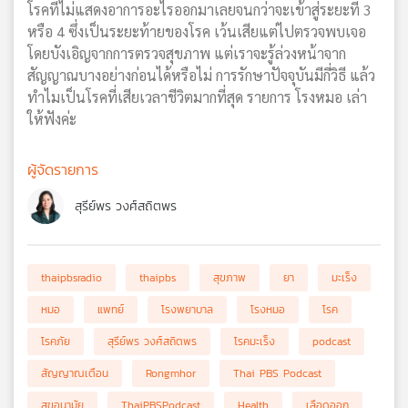
โรคที่ไม่แสดงอาการอะไรออกมาเลยจนกว่าจะเข้าสู่ระยะที่ 3
หรือ 4 ซึ่งเป็นระยะท้ายของโรค เว้นเสียแต่ไปตรวจพบเจอ
โดยบังเอิญจากการตรวจสุขภาพ แต่เราจะรู้ล่วงหน้าจาก
สัญญาณบางอย่างก่อนได้หรือไม่ การรักษาปัจจุบันมีกี่วิธี แล้ว
ทำไมเป็นโรคที่เสียเวลาชีวิตมากที่สุด รายการ โรงหมอ เล่า
ให้ฟังค่ะ
ผู้จัดรายการ
สุรีย์พร วงศ์สถิตพร
thaipbsradio
thaipbs
สุขภาพ
ยา
มะเร็ง
หมอ
แพทย์
โรงพยาบาล
โรงหมอ
โรค
โรคภัย
สุรีย์พร วงศ์สถิตพร
โรคมะเร็ง
podcast
สัญญาณเตือน
Rongmhor
Thai PBS Podcast
สุขอนามัย
ThaiPBSPodcast
Health
เลือดออก