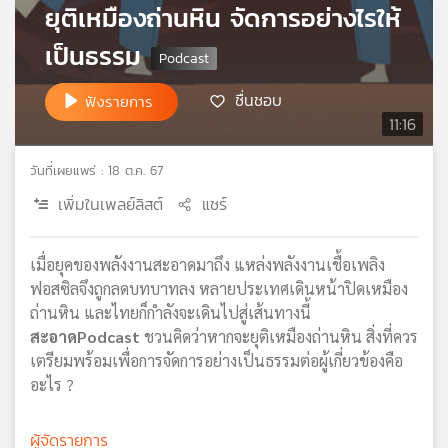
ยุติเหมืองถ่านหิน จัดการอย่างไรให้
เครือ
ข่าย
เป็นธรรม
วิทยุ
ไทย
ชื่นชอบ
ฟังรายการ
พี
11:16
บี
เอส
วันที่เผยแพร่ : 18 ต.ค. 67
เพิ่มในเพลย์ลิสต์
แชร์
แผนที่
วิทยุ
เมื่อยุคของพลังงานสะอาดมาถึง แหล่งพลังงานเชื้อเพลิง
เครือ
ฟอสซิลจึงถูกลดบทบาทลง หลายประเทศเดินหน้าปิดเหมือง
ข่าย
ถ่านหิน และไทยก็กำลังจะเดินไปสู่เส้นทางนี้
สะอาดPodcast
ชวนคิดว่าหากจะยุติเหมืองถ่านหิน สิ่งที่ควร
เตรียมพร้อมเพื่อการจัดการอย่างเป็นธรรมต่อผู้เกี่ยวข้องคือ
อะไร ?
ผู้จัดรายการ