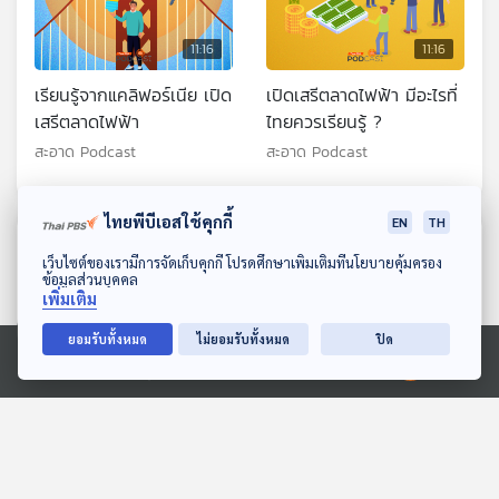
11:16
11:16
เรียนรู้จากแคลิฟอร์เนีย เปิด
เปิดเสรีตลาดไฟฟ้า มีอะไรที่
เสรีตลาดไฟฟ้า
ไทยควรเรียนรู้ ?
สะอาด Podcast
สะอาด Podcast
ไทยพีบีเอสใช้คุกกี้
EN
TH
ตอนที่เกี่ยวข้อง
ดาวน์โหลด Thai PBS Podcast Application
เว็บไซต์ของเรามีการจัดเก็บคุกกี้ โปรดศึกษาเพิ่มเติมที่นโยบายคุ้มครอง
ข้อมูลส่วนบุคคล
เพิ่มเติม
ยอมรับทั้งหมด
ไม่ยอมรับทั้งหมด
ปิด
Ⓒ 2020 องค์การกระจายเสียงและแพร่ภาพสาธารณะแห่งประเทศไทย
11:16
11:16
Satyendra Nath Bose
Sci & Tech Movie | โลก