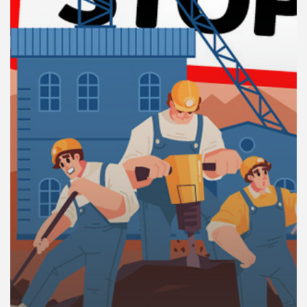
คุณ
เพลง
บทความ
ข่าว
และ
กิจกรรม
เกี่ยว
กับ
เรา