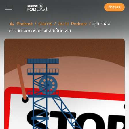
เข้าสู่ระบบ
Podcast /
รายการ /
สะอาด Podcast /
ยุติเหมือง
ถ่านหิน จัดการอย่างไรให้เป็นธรรม
Podcast
เพล
ย์
ลิ
สต์
แนะนำ
เพล
ย์
ลิ
สต์
ของ