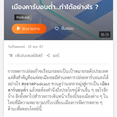
เมืองคาร์บอนต่ำ…ทำได้อย่างไร ?
เครือ
ข่าย
วิทยุ
ไทย
ชื่นชอบ
ฟังรายการ
พี
16:13
บี
เอส
วันที่เผยแพร่ : 01 พ.ย. 67
เพิ่มในเพลย์ลิสต์
แชร์
แผนที่
วิทยุ
เครือ
การลดการปล่อยก๊าซเรือนกระจกเป็นเป้าหมายระดับประเทศ
ข่าย
แต่สิ่งสำคัญคือแต่ละเมืองจะมีส่วนลดการปล่อยคาร์บอนลงได้
อย่างไร
สะอาดPodcast
ชวนดูว่านอกจากมุ่งสู่การเป็น
เมือง
คาร์บอนต่ำ
แล้วจะต้องคำนึงถึงประโยชน์ด้านอื่น ๆ อะไรอีก
บ้าง อีกทั้งพาไปสำรวจการเดินหน้าเรื่องนี้ของเมืองต่าง ๆ ใน
ไทยที่มีความพยายามปรับเปลี่ยนเมืองการจัดการหลาย ๆ
ด้านเพื่อตอบโจทย์นี้