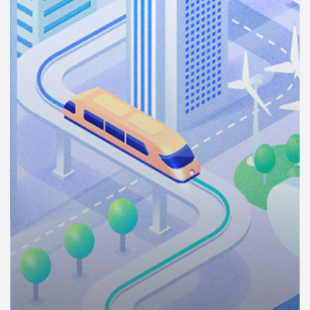
คุณ
เพลง
บทความ
ข่าว
และ
กิจกรรม
เกี่ยว
กับ
เรา