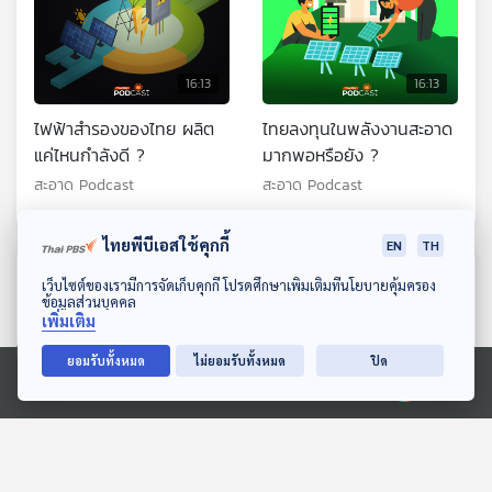
16:13
16:13
ไฟฟ้าสำรองของไทย ผลิต
ไทยลงทุนในพลังงานสะอาด
แค่ไหนกำลังดี ?
มากพอหรือยัง ?
สะอาด Podcast
สะอาด Podcast
ไทยพีบีเอสใช้คุกกี้
EN
TH
ตอนที่เกี่ยวข้อง
ดาวน์โหลด Thai PBS Podcast Application
เว็บไซต์ของเรามีการจัดเก็บคุกกี้ โปรดศึกษาเพิ่มเติมที่นโยบายคุ้มครอง
ข้อมูลส่วนบุคคล
เพิ่มเติม
ยอมรับทั้งหมด
ไม่ยอมรับทั้งหมด
ปิด
Ⓒ 2020 องค์การกระจายเสียงและแพร่ภาพสาธารณะแห่งประเทศไทย
16:13
16:13