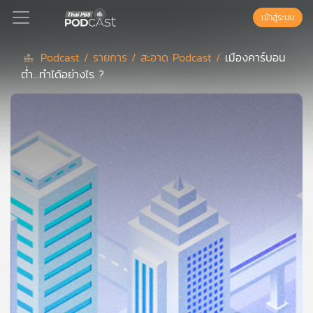
เข้าสู่ระบบ
Podcast /
รายการ /
สะอาด Podcast /
เมืองคาร์บอน
ต่ำ…ทำได้อย่างไร ?
Podcast
เพล
ย์
ลิ
สต์
แนะนำ
เพล
ย์
ลิ
สต์
ของ