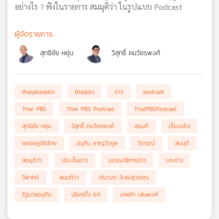
อย่างไร ? ฟังในรายการ สมมุติว่า ในรูปแบบ Podcast
ผู้จัดรายการ
สุทธิชัย หยุ่น
วิสุทธิ์ คมวัชรพงศ์
thaipbsradio
thaipbs
ข่าว
podcast
Thai PBS
Thai PBS Podcast
ThaiPBSPodcast
สุทธิชัย หยุ่น
วิสุทธิ์ คมวัชรพงศ์
สมมติ
เรื่องจริง
พรรคภูมิใจไทย
อนุทิน ชาญวีรกูล
วิจารณ์
สมมุติ
สมมุติว่า
ประเด็นข่าว
บรรณาธิการข่าว
บก.ข่าว
วิพากษ์
สมมติว่า
ประณต วิเลปสุวรรณ
รัฐบาลอนุทิน
เลือกตั้ง 69
เทพไท เสนพงศ์