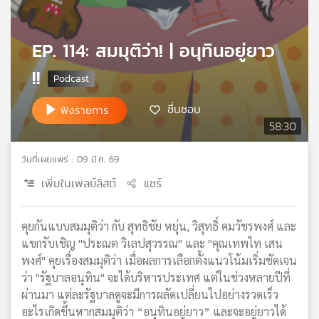
เครือ
ข่าย
EP. 114: สมมุติว่า! | อนุทินอยู่ยาว
วิทยุ
ไทย
!!
พี
บี
ชื่นชอบ
ฟังรายการ
เอส
58:30
วันที่เผยแพร่ : 09 มี.ค. 69
แผนที่
วิทยุ
เพิ่มในเพลย์ลิสต์
แชร์
เครือ
ข่าย
คุยกันแบบสมมุติว่า กับ สุทธิชัย หยุ่น, วิสุทธิ์ คมวัชรพงศ์ และ
แขกรับเชิญ "ประณต วิเลปสุวรรณ" และ "คุณเทพไท เสน
พงศ์" คุยเรื่องสมมุติว่า เมื่อผลการเลือกตั้งแนวโน้มเริ่มชัดเจน
ว่า "รัฐบาลอนุทิน" จะได้บริหารประเทศ แต่ในช่วงหลายปีที่
ผ่านมา แต่ละรัฐบาลดูจะมีการผลัดเปลี่ยนไปอย่างรวดเร็ว
อะไรเกิดขึ้นหากสมมุติว่า “อนุทินอยู่ยาว” และจะอยู่ยาวได้