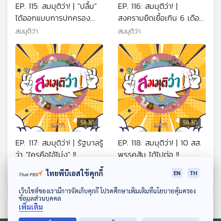
EP. 115: สมมุติว่า! | "ปลื้ม"
EP. 116: สมมุติว่า! |
ได้ออกแบบการปกครอง
สงครามยืดเยื้อเกิน 6 เดือน
อิหร่าน !!
!!
สมมุติว่า
สมมุติว่า
58:30
58:30
EP. 117: สมมุติว่า! | รัฐบาลรู้
EP. 118: สมมุติว่า! | 10 สส.
ว่า "ใครคือไอ้โม่ง" !!
พรรคส้ม ได้ไปต่อ !!
สมมุติว่า
สมมุติว่า
ไทยพีบีเอสใช้คุกกี้
EN
TH
ดาวน์โหลด Thai PBS Podcast Application
เว็บไซต์ของเรามีการจัดเก็บคุกกี้ โปรดศึกษาเพิ่มเติมที่นโยบายคุ้มครอง
ข้อมูลส่วนบุคคล
เพิ่มเติม
ตอนที่เกี่ยวข้อง