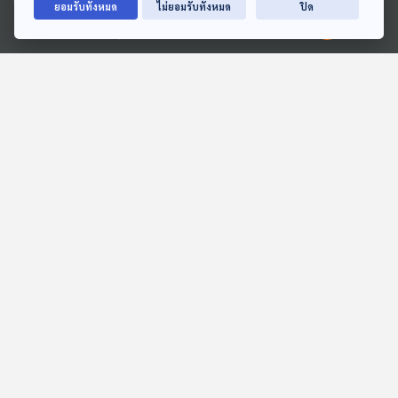
ยอมรับทั้งหมด
ไม่ยอมรับทั้งหมด
ปิด
Ⓒ 2020 องค์การกระจายเสียงและแพร่ภาพสาธารณะแห่งประเทศไทย
58:30
58:30
EP. 262: ลือสนั่น อาจไร้กล้า
EP. 52: เจาะลึกนโยบาย
ธรรมร่วมรัฐบาล | สารพัด
"พรรคประชาชน" ศึกเลือก
ปัญหาเลือกตั้ง | อนุทินเป็น
ตั้ง 2569
คุยให้คิด
ตอบโจทย์
นายกฯ ใครเป็นรัฐมนตรี
58:30
58:30