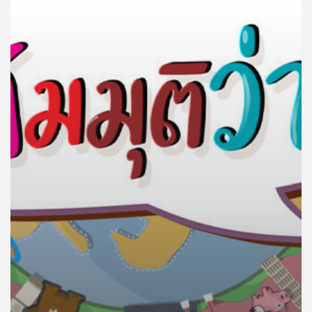
คุณ
เพลง
บทความ
ข่าว
และ
กิจกรรม
เกี่ยว
กับ
เรา