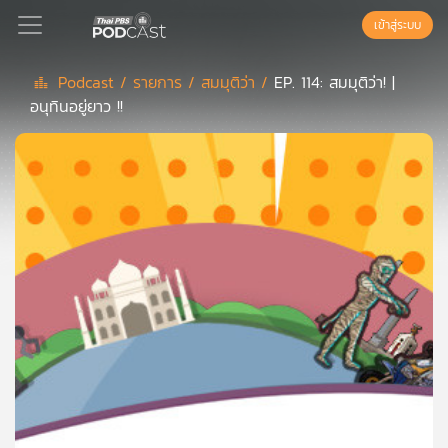
เข้าสู่ระบบ
Podcast /
รายการ /
สมมุติว่า /
EP. 114: สมมุติว่า! |
อนุทินอยู่ยาว !!
Podcast
เพล
ย์
ลิ
สต์
แนะนำ
เพล
ย์
ลิ
สต์
ของ